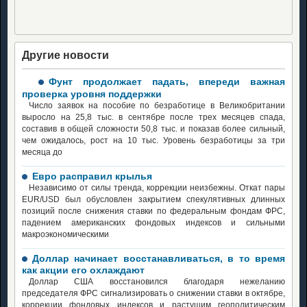
Другие новости
Фунт продолжает падать, впереди важная
проверка уровня поддержки
Число заявок на пособие по безработице в Великобритании
выросло на 25,8 тыс. в сентябре после трех месяцев спада,
составив в общей сложности 50,8 тыс. и показав более сильный,
чем ожидалось, рост на 10 тыс. Уровень безработицы за три
месяца до
Евро расправил крылья
Независимо от силы тренда, коррекции неизбежны. Откат пары
EUR/USD был обусловлен закрытием спекулятивных длинных
позиций после снижения ставки по федеральным фондам ФРС,
падением американских фондовых индексов и сильными
макроэкономическими
Доллар начинает восстанавливаться, в то время
как акции его охлаждают
Доллар США восстановился благодаря нежеланию
председателя ФРС сигнализировать о снижении ставки в октябре,
коррекции фондовых индексов и растущим геополитическим