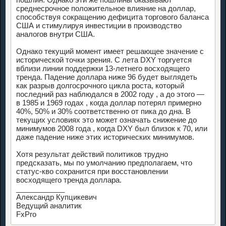
среднесрочное положительное влияние на доллар,
способствуя сокращению дефицита торгового баланса
США и стимулируя инвестиции в производство
аналогов внутри США.
Однако текущий момент имеет решающее значение с
исторической точки зрения. С лета DXY торгуется
вблизи линии поддержки 13-летнего восходящего
тренда. Падение доллара ниже 96 будет выглядеть
как разрыв долгосрочного цикла роста, который
последний раз наблюдался в 2002 году , а до этого —
в 1985 и 1969 годах , когда доллар потерял примерно
40%, 50% и 30% соответственно от пика до дна. В
текущих условиях это может означать снижение до
минимумов 2008 года , когда DXY был близок к 70, или
даже падение ниже этих исторических минимумов.
Хотя результат действий политиков трудно
предсказать, мы по умолчанию предполагаем, что
статус-кво сохранится при восстановлении
восходящего тренда доллара.
____________
Александр Купцикевич
Ведущий аналитик
FxPro