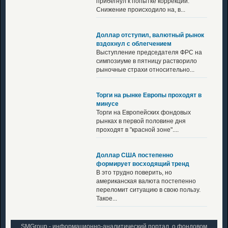
прибегнул к попытке коррекции.
Снижение происходило на, в...
Доллар отступил, валютный рынок
вздохнул с облегчением
Выступление председателя ФРС на
симпозиуме в пятницу растворило
рыночные страхи относительно...
Торги на рынке Европы проходят в
минусе
Торги на Европейских фондовых
рынках в первой половине дня
проходят в "красной зоне"....
Доллар США постепенно
формирует восходящий тренд
В это трудно поверить, но
американская валюта постепенно
переломит ситуацию в свою пользу.
Такое...
SMGroup - информационно-аналитический портал, о фондовом