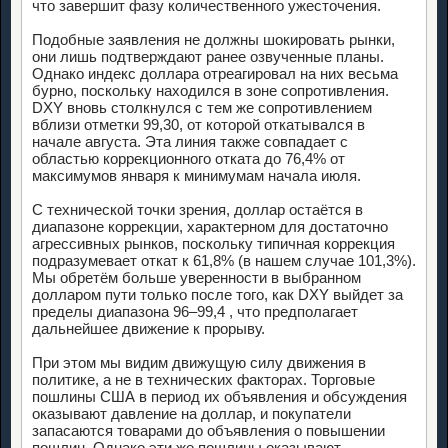
что завершит фазу количественного ужесточения.
Подобные заявления не должны шокировать рынки,
они лишь подтверждают ранее озвученные планы.
Однако индекс доллара отреагировал на них весьма
бурно, поскольку находился в зоне сопротивления.
DXY вновь столкнулся с тем же сопротивлением
вблизи отметки 99,30, от которой откатывался в
начале августа. Эта линия также совпадает с
областью коррекционного отката до 76,4% от
максимумов января к минимумам начала июля.
С технической точки зрения, доллар остаётся в
диапазоне коррекции, характерном для достаточно
агрессивных рынков, поскольку типичная коррекция
подразумевает откат к 61,8% (в нашем случае 101,3%).
Мы обретём больше уверенности в выбранном
долларом пути только после того, как DXY выйдет за
пределы диапазона 96–99,4 , что предполагает
дальнейшее движение к прорыву.
При этом мы видим движущую силу движения в
политике, а не в технических факторах. Торговые
пошлины США в период их объявления и обсуждения
оказывают давление на доллар, и покупатели
запасаются товарами до объявления о повышении
пошлин. Однако эти же пошлины оказывают