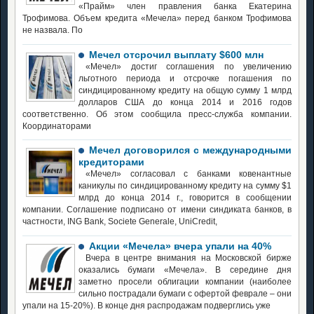
«Прайм» член правления банка Екатерина
Трофимова. Объем кредита «Мечела» перед банком Трофимова
не назвала. По
Мечел отсрочил выплату $600 млн
«Мечел» достиг соглашения по увеличению
льготного периода и отсрочке погашения по
синдицированному кредиту на общую сумму 1 млрд
долларов США до конца 2014 и 2016 годов
соответственно. Об этом сообщила пресс-служба компании.
Координаторами
Мечел договорился с международными
кредиторами
«Мечел» согласовал с банками ковенантные
каникулы по синдицированному кредиту на сумму $1
млрд до конца 2014 г., говорится в сообщении
компании. Соглашение подписано от имени синдиката банков, в
частности, ING Bank, Societe Generale, UniСredit,
Акции «Мечела» вчера упали на 40%
Вчера в центре внимания на Московской бирже
оказались бумаги «Мечела». В середине дня
заметно просели облигации компании (наиболее
сильно пострадали бумаги с офертой феврале – они
упали на 15-20%). В конце дня распродажам подверглись уже