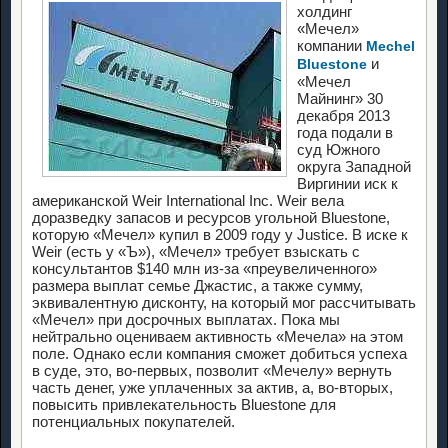
холдинг
«Мечел»
компании
Mechel
и
Bluestone
«Мечел
Майнинг» 30
декабря 2013
года подали в
суд Южного
округа Западной
Виргинии иск к
американской Weir International Inc. Weir вела
доразведку запасов и ресурсов угольной Bluestone,
которую «Мечел» купил в 2009 году у Justice. В иске к
Weir (есть у «Ъ»), «Мечел» требует взыскать с
консультантов $140 млн из-за «преувеличенного»
размера выплат семье Джастис, а также сумму,
эквивалентную дисконту, на который мог рассчитывать
«Мечел» при досрочных выплатах. Пока мы
нейтрально оцениваем активность «Мечела» на этом
поле. Однако если компания сможет добиться успеха
в суде, это, во-первых, позволит «Мечелу» вернуть
часть денег, уже уплаченных за актив, а, во-вторых,
повысить привлекательность Bluestone для
потенциальных покупателей.