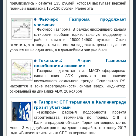
приблизились к отметке 135 рублей, которая выступает верхней
границей диапазона 135-130 рублей. Ранее эта
Фьючерс Газпрома продолжает
снижение
Фьючерс Газпрома. В рамках нисходящего канала
котировки пробили горизонтальную поддержку в
районе отметок 15000-14900 пунктов. Стоит
отметить, что покупатели не смогли задержать цены на данном
уровнем ни на один день, а в дальнейшем они уже были
Теханализ: Акции Газпрома
возобновили снижение
Газпром – движется вниз. MACD сформировал
сигнал вниз. ADX указывает на наличие
нисходящего локального тренда. Осциллятор RSI
находится в зоне перепроданности, сигнал вверх. Индикатор,
основанный на динамике ADX, 26 ноября
Газпром: СПГ терминал в Калининграде
грозит убытками
«Газпром» раскрыл подробности проекта
строительства терминала по приему СПГ в
Калининградской области. Терминал мощностью не
менее 3 млрд кубометров в год должен заработать к концу 2017
года. «В качестве источника СПГ на первом этапе