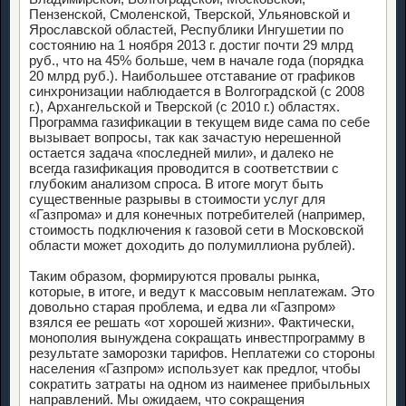
Пензенской, Смоленской, Тверской, Ульяновской и
Ярославской областей, Республики Ингушетии по
состоянию на 1 ноября 2013 г. достиг почти 29 млрд
руб., что на 45% больше, чем в начале года (порядка
20 млрд руб.). Наибольшее отставание от графиков
синхронизации наблюдается в Волгоградской (с 2008
г.), Архангельской и Тверской (с 2010 г.) областях.
Программа газификации в текущем виде сама по себе
вызывает вопросы, так как зачастую нерешенной
остается задача «последней мили», и далеко не
всегда газификация проводится в соответствии с
глубоким анализом спроса. В итоге могут быть
существенные разрывы в стоимости услуг для
«Газпрома» и для конечных потребителей (например,
стоимость подключения к газовой сети в Московской
области может доходить до полумиллиона рублей).
Таким образом, формируются провалы рынка,
которые, в итоге, и ведут к массовым неплатежам. Это
довольно старая проблема, и едва ли «Газпром»
взялся ее решать «от хорошей жизни». Фактически,
монополия вынуждена сокращать инвестпрограмму в
результате заморозки тарифов. Неплатежи со стороны
населения «Газпром» использует как предлог, чтобы
сократить затраты на одном из наименее прибыльных
направлений. Мы ожидаем, что сокращения