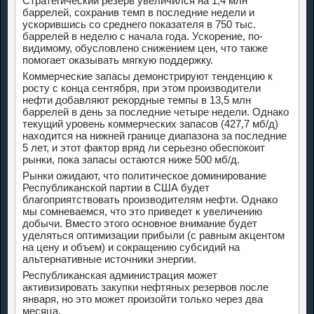
Стратегический резерв увеличился на 1,4 млн
баррелей, сохранив темп в последние недели и
ускорившись со среднего показателя в 750 тыс.
баррелей в неделю с начала года. Ускорение, по-
видимому, обусловлено снижением цен, что также
помогает оказывать мягкую поддержку.
Коммерческие запасы демонстрируют тенденцию к
росту с конца сентября, при этом производители
нефти добавляют рекордные темпы в 13,5 млн
баррелей в день за последние четыре недели. Однако
текущий уровень коммерческих запасов (427,7 мб/д)
находится на нижней границе диапазона за последние
5 лет, и этот фактор вряд ли серьезно обеспокоит
рынки, пока запасы остаются ниже 500 мб/д.
Рынки ожидают, что политическое доминирование
Республиканской партии в США будет
благоприятствовать производителям нефти. Однако
мы сомневаемся, что это приведет к увеличению
добычи. Вместо этого основное внимание будет
уделяться оптимизации прибыли (с равным акцентом
на цену и объем) и сокращению субсидий на
альтернативные источники энергии.
Республиканская администрация может
активизировать закупки нефтяных резервов после
января, но это может произойти только через два
месяца.