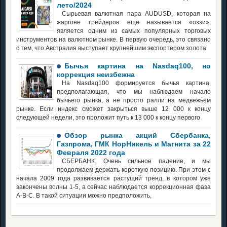
лето/2024
Сырьевая валютная пара AUDUSD, которая на
жаргоне трейдеров еще называется «оззи»,
является одним из самых популярных торговых
инструментов на валютном рынке. В первую очередь, это связано
с тем, что Австралия выступает крупнейшим экспортером золота
Бычья картина на Nasdaq100, но
коррекция неизбежна
На Nasdaq100 формируется бычья картина,
предполагающая, что мы наблюдаем начало
бычьего рынка, а не просто ралли на медвежьем
рынке. Если индекс сможет закрыться выше 12 000 к концу
следующей недели, это проложит путь к 13 000 к концу первого
Обзор рынка акций Сбербанка,
Газпрома, ГМК НорНикель и Магнита за 22
Февраля 2022 года
СБЕРБАНК. Очень сильное падение, и мы
продолжаем держать короткую позицию. При этом с
начала 2009 года развивается растущий тренд, в котором уже
закончены волны 1-5, а сейчас наблюдается коррекционная фаза
А-В-С. В такой ситуации можно предположить,