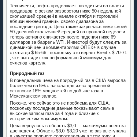
Технически, нефть продолжает находиться во власти
продавцов, с резким разворотом ниже 50-недельной
скользящей средней в начале октября и торговлей
вблизи нижней границы своего диапазона за
последние три года. Цена также закрылась ниже своей
50-дневной скользящей средней на прошлой неделе и
теперь активно снижается после падения ниже 69
долларов за баррель WTI. Инвесторі будут следить за
динамикой цен и комментариями ОПЕК+ в случае
отката до $
65-66
, поскольку это вернет Brent к $
70-71
, что выглядит как неформальный минимум для
очленов картеля.
Природный газ
В понедельник цена на природный газ в США выросла
более чем на 5% с начала дня из-за временной
остановки 16% мощностей по добыче газа в
Мексиканском заливе.
Похоже, что сейчас это не проблема для США,
поскольку последние данные показывают самые
высокие запасы газа за 4 года и близкие к
историческим максимумам.
Цена вернулась в область $3,0 — максимумы всего за
две недели. Область $3,0–$3,20 уже не раз выступала
в качестве опорного сопротивления в этом году, и