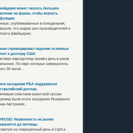
ейцария может оказать большее
вление на франк, чтобы вернуть
нфляцию
нные, опубликованные в понедельник,
казали, что индекс цен производителей и
порта Швейцарии...
анк спровоцировал падение основных
лют к доллару США
четверг евро/доллар провёл день в узком
апазоне. По евро затишье завершилось
рез 36 часов....
оги заседания РБА поддержали
стралийский доллар
ючевым событием азиатской сессии
орника были итоги заседания Резервного
нка Австралии,...
R/USD: Нервозность на рынке
хранится до пятницы
смотря на сокращённый день в США и