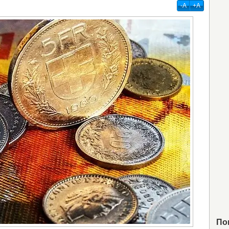
-А
+А
По