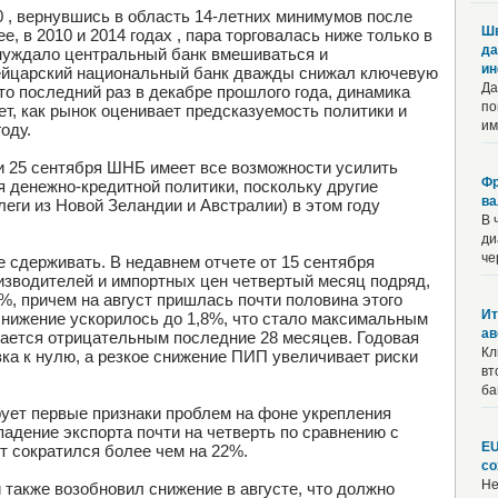
 , вернувшись в область 14-летних минимумов после
Шв
е, в 2010 и 2014 годах , пара торговалась ниже только в
да
ынуждало центральный банк вмешиваться и
и
ейцарский национальный банк дважды снижал ключевую
Да
это последний раз в декабре прошлого года, динамика
по
т, как рынок оценивает предсказуемость политики и
им
оду.
и 25 сентября ШНБ имеет все возможности усилить
Фр
я денежно-кредитной политики, поскольку другие
ва
леги из Новой Зеландии и Австралии) в этом году
В 
ди
че
 сдерживать. В недавнем отчете от 15 сентября
изводителей и импортных цен четвертый месяц подряд,
%, причем на август пришлась почти половина этого
Ит
 снижение ускорилось до 1,8%, что стало максимальным
ав
стается отрицательным последние 28 месяцев. Годовая
Кл
ка к нулю, а резкое снижение ПИП увеличивает риски
вт
ба
ует первые признаки проблем на фоне укрепления
адение экспорта почти на четверть по сравнению с
EU
т сократился более чем на 22%.
со
Не
 также возобновил снижение в августе, что должно