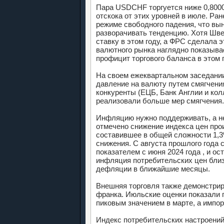
Пара USDCHF торгуется ниже 0,8000
отскока от этих уровней в июле. Ране
режиме свободного падения, что в
разворачивать тенденцию. Хотя Шв
ставку в этом году, а ФРС сделала 
валютного рынка наглядно показывае
профицит торгового баланса в этом г
На своем ежеквартальном заседани
давление на валюту путем смягчени
конкуренты (ЕЦБ, Банк Англии и кол
реализовали больше мер смягчения.
Инфляцию нужно поддерживать, а не
отмечено снижение индекса цен про
составившее в общей сложности 1,3
снижения. С августа прошлого года
показателем с июня 2024 года , и о
инфляция потребительских цен близ
дефляции в ближайшие месяцы.
Внешняя торговля также демонстрир
франка. Июльские оценки показали п
пиковым значением в марте, а импор
Индекс потребительских настроений