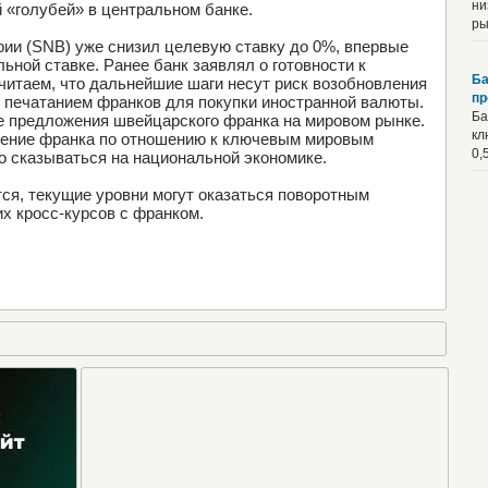
ни
 «голубей» в центральном банке.
ры
ии (SNB) уже снизил целевую ставку до 0%, впервые
ьной ставке. Ранее банк заявлял о готовности к
Ба
считаем, что дальнейшие шаги несут риск возобновления
пр
 печатанием франков для покупки иностранной валюты.
Ба
е предложения швейцарского франка на мировом рынке.
кл
пление франка по отношению к ключевым мировым
0,
о сказываться на национальной экономике.
ся, текущие уровни могут оказаться поворотным
х кросс-курсов с франком.