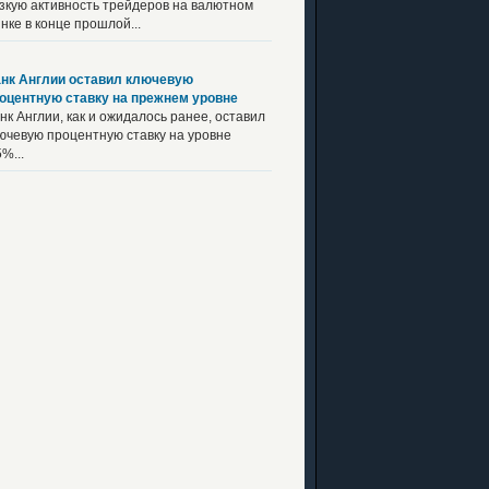
зкую активность трейдеров на валютном
нке в конце прошлой...
нк Англии оставил ключевую
оцентную ставку на прежнем уровне
нк Англии, как и ожидалось ранее, оставил
ючевую процентную ставку на уровне
5%...