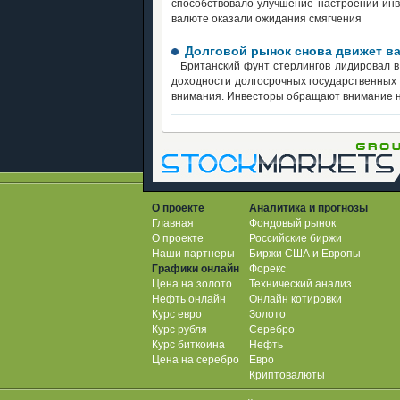
способствовало улучшение настроений инв
валюте оказали ожидания смягчения
Долговой рынок снова движет ва
Британский фунт стерлингов лидировал в
доходности долгосрочных государственных 
внимания. Инвесторы обращают внимание 
О проекте
Аналитика и прогнозы
Главная
Фондовый рынок
О проекте
Российские биржи
Наши партнеры
Биржи США и Европы
Графики онлайн
Форекс
Цена на золото
Технический анализ
Нефть онлайн
Онлайн котировки
Курс евро
Золото
Курс рубля
Серебро
Курс биткоина
Нефть
Цена на серебро
Евро
Криптовалюты