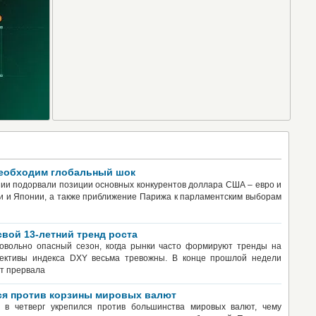
необходим глобальный шок
ии подорвали позиции основных конкурентов доллара США – евро и
и и Японии, а также приближение Парижа к парламентским выборам
свой 13-летний тренд роста
овольно опасный сезон, когда рынки часто формируют тренды на
ективы индекса DXY весьма тревожны. В конце прошлой недели
т прервала
лся против корзины мировых валют
т в четверг укрепился против большинства мировых валют, чему