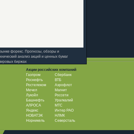
рынке форекс. Прогнозы, обзоры и
хнический анализ акций и ценных бумаг
мировых биржах
Акции российских компаний
Газпром
Сбербанк
Роснефть
ВТБ
Ростелеком
Аэрофлот
Мечел
Магнит
Лукойл
Россети
Башнефть
Уралкалий
АЛРОСА
МТС
Яндекс
Интер РАО
НОВАТЭК
НЛМК
Норникель
Северсталь