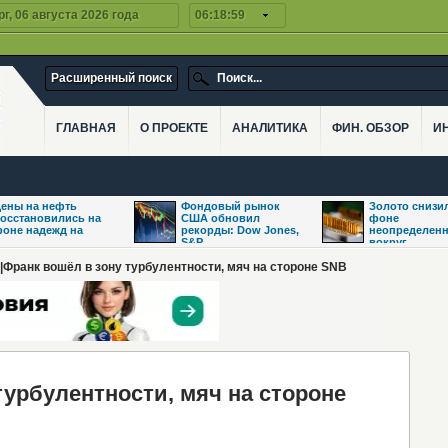
г, 06 августа 2026 года
06:18:59
Расширенный поиск
ГЛАВНАЯ
О ПРОЕКТЕ
АНАЛИТИКА
ФИН. ОБЗОР
И
ены на нефть
Фондовый рынок
Золото снизи
осстановились на
США обновил
фоне
оне надежд на
рекорды: Dow Jones,
неопределенн
S&P
вокруг
|Франк вошёл в зону турбулентности, мяч на стороне SNB
урбулентности, мяч на стороне