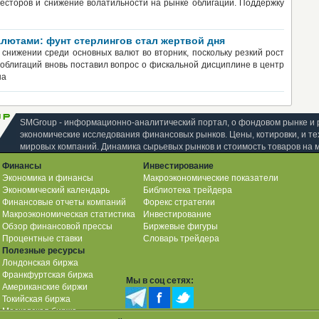
есторов и снижение волатильности на рынке облигаций. Поддержку
лютами: фунт стерлингов стал жертвой дня
 снижении среди основных валют во вторник, поскольку резкий рост
облигаций вновь поставил вопрос о фискальной дисциплине в центр
на
SMGroup - информационно-аналитический портал, о фондовом рынке и 
экономические исследования финансовых рынков. Цены, котировки, и те
мировых компаний. Динамика сырьевых рынков и стоимость товаров на 
Финансы
Инвестирование
Экономика и финансы
Макроэкономические показатели
Экономический календарь
Библиотека трейдера
Финансовые отчеты компаний
Форекс стратегии
Макроэкономическая статистика
Инвестирование
Обзор финансовой прессы
Биржевые фигуры
Процентные ставки
Словарь трейдера
Полезные ресурсы
Лондонская биржа
Франкфуртская биржа
Мы в соц сетях:
Американские биржи
Токийская биржа
Московская биржа