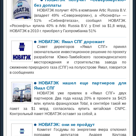
без доплаты
НОВАТЭК получит 40% в компании Artic Russia B.V.
(владеет 49% «Северэнергии»), а «Роснефть» —
51% «Сибнефтегаза», сообщил НОВАТЭК.
«Роснефть» купила 40% в Artic Russia B.V. у Enel за $1,8 млрд,
НОВАТЭК в 2010 г. приобрел у Газпромбанка 51%
НОВАТЭК: Ямал СПГ дорожает
Совет директоров «Ямал СПГ» принял
окончательное инвестиционное решение по проекту
разработки Южно-Тамбейского газоконденсатного
месторождения и строительства завода по
сжижению природного газа (СПГ) на полуострове Ямал, говорится
в сообщениях
НОВАТЭК нашел еще партнеров для
Ямал СПГ
НОВАТЭК уже привлек в «Ямал СПГ» двух
партнеров. Два года назад 20% в проекте за $425
млн. купила французская Total, в сентябре такой же
пакет за $1 млрд. согласилась купить китайская CNPC.
Контрольный пакет НОВАТЭК оставит за собой, а
НОВАТЭК: они не пройдут
Комитет Госдумы по энергетике вчера отклонил
поправки депутатов Андрея Крутова