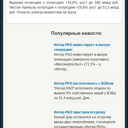
Выручка полугодие к полугодию +18,8%, рост до 566 млрд руб.
Чистая прибыль полугодие к полугодию +26,8% рост до 53,3 млрд
руб. Отрасль электроэнергетики не была
Популярные новости:
Интер РАО инвестирует в малую
генерацию
Интер РАО инвестирует в малую
генерацию (умеренно позитивно)
«Мосэнергосбыт» (71,5% – у
«Интер...
Интер РАО расплатилась с ВЭБом
"Интер РАО" исполнило опцион по
выкупу 5% собственных акций у ВЭБа
за 31,4 млрд руб. Для...
Интер РАО простили отсрочку
Белый дом согласился на отсрочку
ввода двух энергоблоков, строящихся
государственным «Интер РАО»...