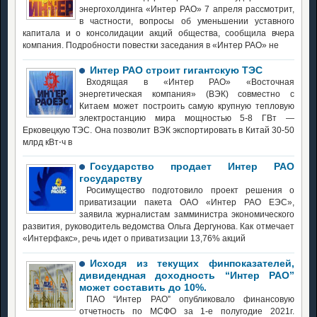
энергохолдинга «Интер РАО» 7 апреля рассмотрит,
в частности, вопросы об уменьшении уставного
капитала и о консолидации акций общества, сообщила вчера
компания. Подробности повестки заседания в «Интер РАО» не
Интер РАО строит гигантскую ТЭС
Входящая в «Интер РАО» «Восточная
энергетическая компания» (ВЭК) совместно с
Китаем может построить самую крупную тепловую
электростанцию мира мощностью 5-8 ГВт —
Ерковецкую ТЭС. Она позволит ВЭК экспортировать в Китай 30-50
млрд кВт⋅ч в
Государство продает Интер РАО
государству
Росимущество подготовило проект решения о
приватизации пакета ОАО «Интер РАО ЕЭС»,
заявила журналистам замминистра экономического
развития, руководитель ведомства Ольга Дергунова. Как отмечает
«Интерфакс», речь идет о приватизации 13,76% акций
Исходя из текущих финпоказателей,
дивидендная доходность “Интер РАО”
может составить до 10%.
ПАО “Интер РАО” опубликовало финансовую
отчетность по МСФО за 1-е полугодие 2021г.