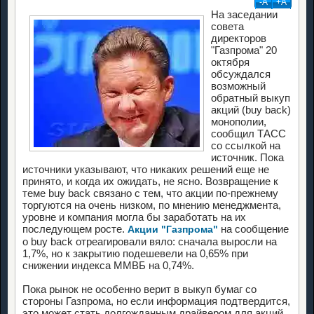
-А
+А
На заседании
совета
директоров
"Газпрома" 20
октября
обсуждался
возможный
обратный выкуп
акций (buy back)
монополии,
сообщил ТАСС
со ссылкой на
источник. Пока
источники указывают, что никаких решений еще не
принято, и когда их ожидать, не ясно. Возвращение к
теме buy back связано с тем, что акции по-прежнему
торгуются на очень низком, по мнению менеджмента,
уровне и компания могла бы заработать на их
последующем росте.
на сообщение
Акции "Газпрома"
о buy back отреагировали вяло: сначала выросли на
1,7%, но к закрытию подешевели на 0,65% при
снижении индекса ММВБ на 0,74%.
Пока рынок не особенно верит в выкуп бумаг со
стороны Газпрома, но если информация подтвердится,
это может стать долгожданным драйвером для акций