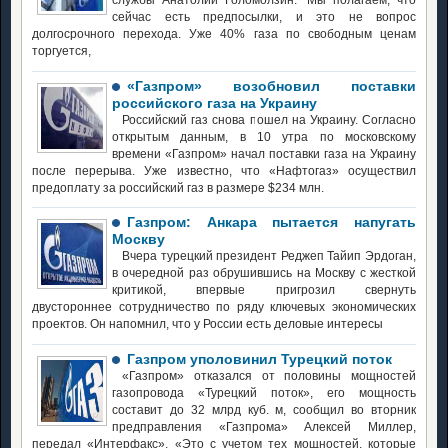
сейчас есть предпосылки, и это не вопрос
долгосрочного перехода. Уже 40% газа по свободным ценам
торгуется,
«Газпром» возобновил поставки
российского газа на Украину
Российский газ снова пошел на Украину. Согласно
открытым данным, в 10 утра по московскому
времени «Газпром» начал поставки газа на Украину
после перерыва. Уже известно, что «Нафтогаз» осуществил
предоплату за российский газ в размере $234 млн.
Газпром: Анкара пытается напугать
Москву
Вчера турецкий президент Реджеп Тайип Эрдоган,
в очередной раз обрушившись на Москву с жесткой
критикой, впервые пригрозил свернуть
двустороннее сотрудничество по ряду ключевых экономических
проектов. Он напомнил, что у России есть деловые интересы
Газпром уполовинил Турецкий поток
«Газпром» отказался от половины мощностей
газопровода «Турецкий поток», его мощность
составит до 32 млрд куб. м, сообщил во вторник
предправления «Газпрома» Алексей Миллер,
передал «Интерфакс». «Это с учетом тех мощностей, которые