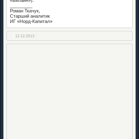
«Билайн»).
_________
Роман Ткачук,
Старший аналитик
ИГ «Норд-Капитал»
12.12.2013