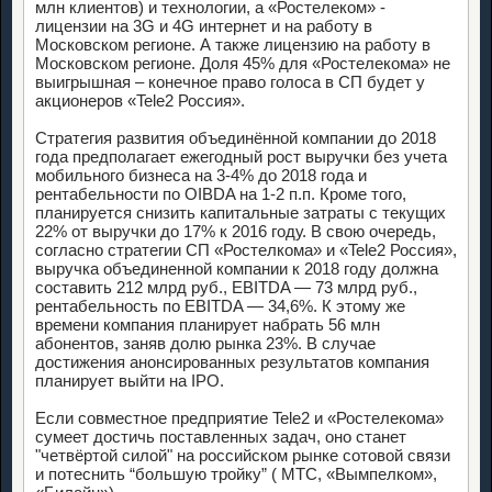
млн клиентов) и технологии, а «Ростелеком» -
лицензии на 3G и 4G интернет и на работу в
Московском регионе. А также лицензию на работу в
Московском регионе. Доля 45% для «Ростелекома» не
выигрышная – конечное право голоса в СП будет у
акционеров «Tele2 Россия».
Стратегия развития объединённой компании до 2018
года предполагает ежегодный рост выручки без учета
мобильного бизнеса на 3-4% до 2018 года и
рентабельности по OIBDA на 1-2 п.п. Кроме того,
планируется снизить капитальные затраты с текущих
22% от выручки до 17% к 2016 году. В свою очередь,
согласно стратегии СП «Ростелкома» и «Tele2 Россия»,
выручка объединенной компании к 2018 году должна
составить 212 млрд руб., EBITDA — 73 млрд руб.,
рентабельность по EBITDA — 34,6%. К этому же
времени компания планирует набрать 56 млн
абонентов, заняв долю рынка 23%. В случае
достижения анонсированных результатов компания
планирует выйти на IPO.
Если совместное предприятие Tele2 и «Ростелекома»
сумеет достичь поставленных задач, оно станет
"четвёртой силой" на российском рынке сотовой связи
и потеснить “большую тройку” ( МТС, «Вымпелком»,