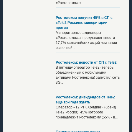
«Ростелекома»...
Ростелеком получит 45% в СП с
«Tele2 Россия»: миноритарии
против
Миноритарные акционеры
«Ростелекома» предлагают внести
17,7% казначейских акций компании
рыночной...
Ростелеком: новости от СП с Tele2
В пятницу оператор Tele2 (теперь
объединенный с мобильными
активами Ростелекома) запустил сеть
3G...
Ростелеком: дивидендов от Tele2
еще три года ждать
Оператор «Т2 РТК Холдинг» (бренд
Tele2 Россия), 45% которого
принадлежит Ростелекому (55% - в...
Сегодня состоится совет