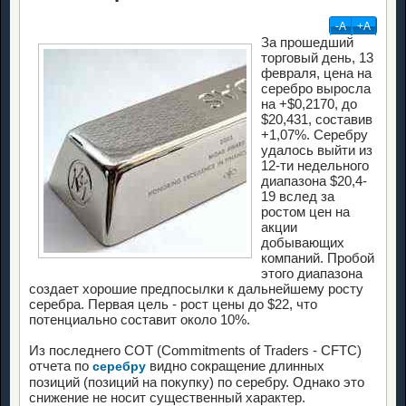
-А
+А
За прошедший
торговый день, 13
февраля, цена на
серебро выросла
на +$0,2170, до
$20,431, составив
+1,07%. Серебру
удалось выйти из
12-ти недельного
диапазона $20,4-
19 вслед за
ростом цен на
акции
добывающих
компаний. Пробой
этого диапазона
создает хорошие предпосылки к дальнейшему росту
серебра. Первая цель - рост цены до $22, что
потенциально составит около 10%.
Из последнего COT (Commitments of Traders - CFTC)
отчета по
видно сокращение длинных
серебру
позиций (позиций на покупку) по серебру. Однако это
снижение не носит существенный характер.