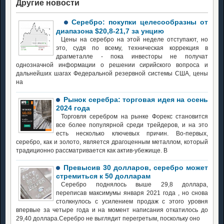
Другие новости
Серебро: покупки целесообразны от
диапазона $20,8-21,7 за унцию
Цены на серебро на этой неделе отступают, но
это, судя по всему, техническая коррекция в
драгметалле - пока инвесторы не получат
однозначной информации о решении сирийского вопроса и
дальнейших шагах Федеральной резервной системы США, цены
на
Рынок серебра: торговая идея на осень
2024 года
Торговля серебром на рынке Форекс становится
все более популярной среди трейдеров, и на это
есть несколько ключевых причин. Во-первых,
серебро, как и золото, является драгоценным металлом, который
традиционно рассматривается как актив-убежище. В
Превысив 30 долларов, серебро может
стремиться к 50 долларам
Серебро поднялось выше 29,8 доллара,
переписав максимумы января 2021 года , но снова
столкнулось с усилением продаж с этого уровня
впервые за четыре года и на момент написания откатилось до
29,40 доллара.Серебро не выглядит перегретым, поскольку оно