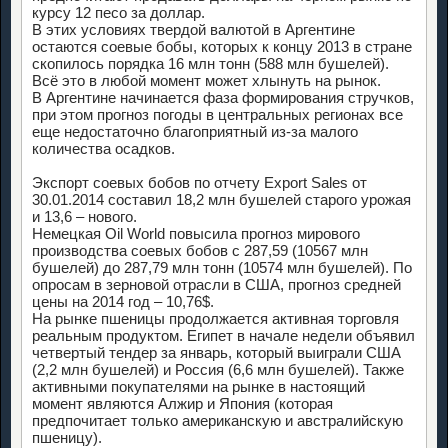
курсу 12 песо за доллар.
В этих условиях твердой валютой в Аргентине
остаются соевые бобы, которых к концу 2013 в стране
скопилось порядка 16 млн тонн (588 млн бушелей).
Всё это в любой момент может хлынуть на рынок.
В Аргентине начинается фаза формирования стручков,
при этом прогноз погоды в центральных регионах все
еще недостаточно благоприятный из-за малого
количества осадков.
Экспорт соевых бобов по отчету Export Sales от
30.01.2014 составил 18,2 млн бушелей старого урожая
и 13,6 – нового.
Немецкая Oil World повысила прогноз мирового
производства соевых бобов с 287,59 (10567 млн
бушелей) до 287,79 млн тонн (10574 млн бушелей). По
опросам в зерновой отрасли в США, прогноз средней
цены на 2014 год – 10,76$.
На рынке пшеницы продолжается активная торговля
реальным продуктом. Египет в начале недели объявил
четвертый тендер за январь, который выиграли США
(2,2 млн бушелей) и Россия (6,6 млн бушелей). Также
активными покупателями на рынке в настоящий
момент являются Алжир и Япония (которая
предпочитает только американскую и австралийскую
пшеницу).