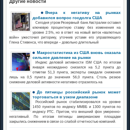
Другие новости
Вчера к негативу на рынках
добавился вопрос госдолга США
Сегодня утром Резервный банк Австралии оставил
ключевую процентную ставку без изменения на
уровне 2.5%, но в ответ на новый виток «валютных
войн» ужесточил риторику, уточнив устами его управляющего
Глена Стивенса, что впереди – довольно длительный
Макростатистика из США вновь оказала
сильное давление на рынки
Индекс деловой активности ISM США по итогам
января неожиданно снизился на 5,2 пункта до
отметки 51,3 пункта, эксперты ожидали снижения
лишь на 0,5 пункта до значения 56,0 пункта. Столь резкое
снижение деловой активности негативно отразилось на
До пятницы российский рынок может
торговаться в узком диапазоне
Российский рынок стабилизировался на уровне
1450 пунктов по индексу ММВБ и 1300 пунктов по
индексу РТС. Притом, что внешний фон умеренно-
негативный. По итогам пятницы американские площадки
закрылись снижением в связи со слабой отчетностью компаний.