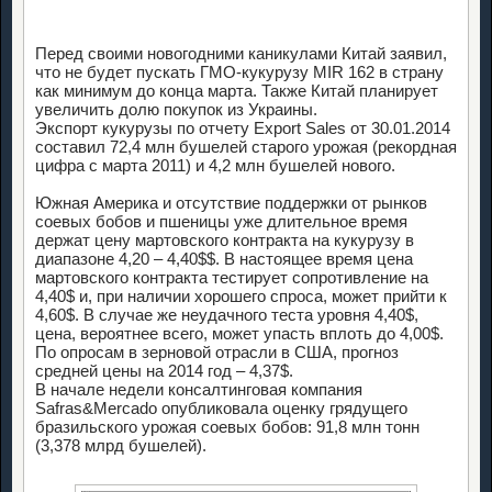
Перед своими новогодними каникулами Китай заявил,
что не будет пускать ГМО-кукурузу MIR 162 в страну
как минимум до конца марта. Также Китай планирует
увеличить долю покупок из Украины.
Экспорт кукурузы по отчету Export Sales от 30.01.2014
составил 72,4 млн бушелей старого урожая (рекордная
цифра с марта 2011) и 4,2 млн бушелей нового.
Южная Америка и отсутствие поддержки от рынков
соевых бобов и пшеницы уже длительное время
держат цену мартовского контракта на кукурузу в
диапазоне 4,20 – 4,40$$. В настоящее время цена
мартовского контракта тестирует сопротивление на
4,40$ и, при наличии хорошего спроса, может прийти к
4,60$. В случае же неудачного теста уровня 4,40$,
цена, вероятнее всего, может упасть вплоть до 4,00$.
По опросам в зерновой отрасли в США, прогноз
средней цены на 2014 год – 4,37$.
В начале недели консалтинговая компания
Safras&Mercado опубликовала оценку грядущего
бразильского урожая соевых бобов: 91,8 млн тонн
(3,378 млрд бушелей).