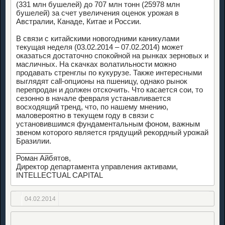
(331 млн бушелей) до 707 млн тонн (25978 млн
бушелей) за счет увеличения оценок урожая в
Австралии, Канаде, Китае и России.
В связи с китайскими новогодними каникулами
текущая неделя (03.02.2014 – 07.02.2014) может
оказаться достаточно спокойной на рынках зерновых и
масличных. На скачках волатильности можно
продавать стренглы по кукурузе. Также интересными
выглядят call-опционы на пшеницу, однако рынок
перепродан и должен отскочить. Что касается сои, то
сезонно в начале февраля устанавливается
восходящий тренд, что, по нашему мнению,
маловероятно в текущем году в связи с
установившимся фундаментальным фоном, важным
звеном которого является грядущий рекордный урожай
Бразилии.
_________
Роман Айбятов,
Директор департамента управления активами,
INTELLECTUAL CAPITAL
04.02.2014