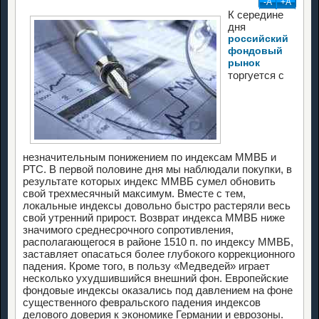
-А
+А
К середине
дня
российский
фондовый
рынок
торгуется с
незначительным понижением по индексам ММВБ и
РТС. В первой половине дня мы наблюдали покупки, в
результате которых индекс ММВБ сумел обновить
свой трехмесячный максимум. Вместе с тем,
локальные индексы довольно быстро растеряли весь
свой утренний прирост. Возврат индекса ММВБ ниже
значимого среднесрочного сопротивления,
располагающегося в районе 1510 п. по индексу ММВБ,
заставляет опасаться более глубокого коррекционного
падения. Кроме того, в пользу «Медведей» играет
несколько ухудшившийся внешний фон. Европейские
фондовые индексы оказались под давлением на фоне
существенного февральского падения индексов
делового доверия к экономике Германии и еврозоны.