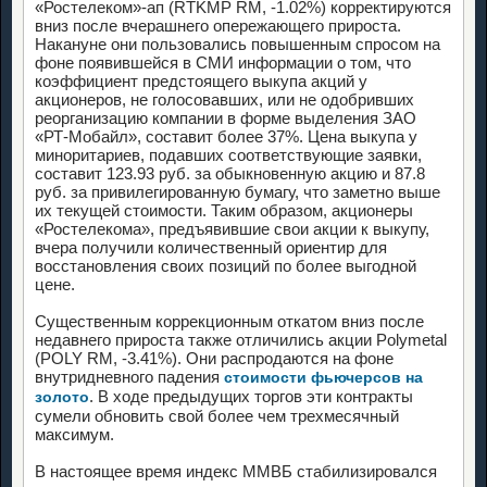
«Ростелеком»-ап (RTKMP RM, -1.02%) корректируются
вниз после вчерашнего опережающего прироста.
Накануне они пользовались повышенным спросом на
фоне появившейся в СМИ информации о том, что
коэффициент предстоящего выкупа акций у
акционеров, не голосовавших, или не одобривших
реорганизацию компании в форме выделения ЗАО
«РТ-Мобайл», составит более 37%. Цена выкупа у
миноритариев, подавших соответствующие заявки,
составит 123.93 руб. за обыкновенную акцию и 87.8
руб. за привилегированную бумагу, что заметно выше
их текущей стоимости. Таким образом, акционеры
«Ростелекома», предъявившие свои акции к выкупу,
вчера получили количественный ориентир для
восстановления своих позиций по более выгодной
цене.
Существенным коррекционным откатом вниз после
недавнего прироста также отличились акции Polymetal
(POLY RM, -3.41%). Они распродаются на фоне
внутридневного падения
стоимости фьючерсов на
. В ходе предыдущих торгов эти контракты
золото
сумели обновить свой более чем трехмесячный
максимум.
В настоящее время индекс ММВБ стабилизировался