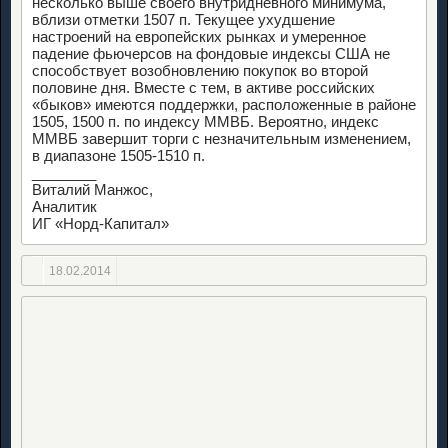
несколько выше своего внутридневного минимума,
вблизи отметки 1507 п. Текущее ухудшение
настроений на европейских рынках и умеренное
падение фьючерсов на фондовые индексы США не
способствует возобновлению покупок во второй
половине дня. Вместе с тем, в активе российских
«быков» имеются поддержки, расположенные в районе
1505, 1500 п. по индексу ММВБ. Вероятно, индекс
ММВБ завершит торги с незначительным изменением,
в диапазоне 1505-1510 п.
________
Виталий Манжос,
Аналитик
ИГ «Норд-Капитал»
18.02.2014