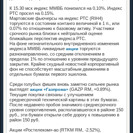
К 15.30 мск индекс ММВБ понизился на 0.10%. Индекс
РТС просел на 0.15%.
Мартовские фьючерсы на индекс РТС (RIH4)
торгуются в состоянии контанго величиной в 1 п., или
0.07% по отношению к базовому активу. Участники
срочного рынка близки к нейтральной оценке
ближайших перспектив индекса РТС.
На фоне незначительного внутридневного изменения
индекса ММВБ ликвидные
торгуются
акции
разнонаправленно, со средним отклонением в
пределах 1% по отношению к уровням предыдущего
закрытия. Крайне скудный новостной корпоративный
фон не способствует масштабным движениям в
отдельных бумагах первого эшелона.
Среди голубых фишек вновь заметно сильнее рынка
выглядят
(GAZP RM, +0.89%).
акции «Газпрома»
Текущие покупки связаны с улучшением
среднесрочной технической картины в этих бумагах.
После недавнего пробоя значимого среднесрочного
уровня сопротивления, располагавшегося в районе 150
руб., эти бумаги открыли себе дорогу к повышению в
район 150 руб.
Акции «Ростелеком»-ао (RTKM RM, -2.52%),