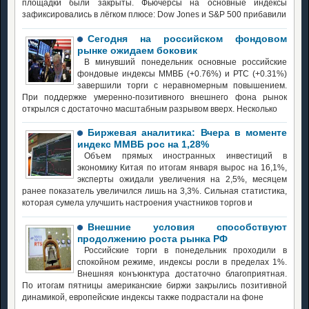
площадки были закрыты. Фьючерсы на основные индексы
зафиксировались в лёгком плюсе: Dow Jones и S&P 500 прибавили
Сегодня на российском фондовом
рынке ожидаем боковик
В минувший понедельник основные российские
фондовые индексы ММВБ (+0.76%) и РТС (+0.31%)
завершили торги с неравномерным повышением.
При поддержке умеренно-позитивного внешнего фона рынок
открылся с достаточно масштабным разрывом вверх. Несколько
Биржевая аналитика: Вчера в моменте
индекс ММВБ рос на 1,28%
Объем прямых иностранных инвестиций в
экономику Китая по итогам января вырос на 16,1%,
эксперты ожидали увеличения на 2,5%, месяцем
ранее показатель увеличился лишь на 3,3%. Сильная статистика,
которая сумела улучшить настроения участников торгов и
Внешние условия способствуют
продолжению роста рынка РФ
Российские торги в понедельник проходили в
спокойном режиме, индексы росли в пределах 1%.
Внешняя конъюнктура достаточно благоприятная.
По итогам пятницы американские биржи закрылись позитивной
динамикой, европейские индексы также подрастали на фоне