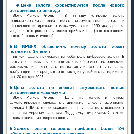
Цена золота корректируется после нового
исторического рекорда
Stock Markets Group - В пятницу котировки золота
скорректировались вниз после стремительного роста и
обновления исторического максимума выше 4950 долларов за
унцию, что отражает фиксацию прибыли на фоне сохранения
высокой геополитической
В NPBFX объяснили, почему золото может
поглотить биткоин
Биткоин давно примеряет на себя роль цифрового золота. В
противовес этому физическое золото обновляет исторические
максимумы и делает это не на энтузиазме розницы, а на
комбинации факторов, которая выглядит устойчиво на горизонте
лет. 20 января 2026
Цена золота не спешит штурмовать новые
исторические максимумы
Stock Markets Group - Цены на золото в четверг
демонстрировали сдержанную динамику на фоне укрепления
доллара США, который сохранил ночной рост по отношению к
основным мировым валютам. Поддержку американской валюте
оказало снижение напряженности
Золото резко выросло прибавив более 2%
обновляя исторические максимумы