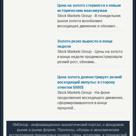
Цена на золото стермится к новым
историческим максимумам
Stock Markets Group - В понедельник
рынок золота возобновил
восходящее движение и обновил...
Золото резко выросло в конце
недели
Stock Markets Group - Цены на золото
в конце недели продемонстрировали
резкий рост, обновив...
Цена золота демонстрирует резкий
восходящий импульс в сторону
отметки 5000$
Stock Markets Group - На фоне
продолжения восходящего движения,
сформировавшегося в конце
прошлой...
SMGroup - информационно-аналитический портал, о фондовом
рынке и рынке форекс. Прогнозы, обзоры и экономические
исследования финансовых рынков. Цены, котировки, и технический