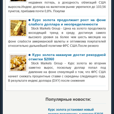
недавних потерь, а доходность облигаций США
выросла.Индекс доллара на валютном рынке укрепился до 103,56
пунктов, прибавив почти 0,8%. Покупки
Курс золота продолжает рост на фоне
слабого доллара и неопределенности
Stock Markets Group - Цена на золото продолжила
восходящий тренд в среду, достигнув самого
высокого уровня за более чем шесть месяцев на
фоне слабости американской валюты и оптимизма покупателей
относительно дальнейшей политики ФРС США.После резкого
Курс золота накануне достиг рекордной
отметки $2060
Stock Markets Group - Курс золота во вторник
заметно вырос, поскольку доллар попал под
давление на фоне спекуляций о том, что ФРС США
начнет снижать процентные ставки с середины следующего года.
В результате индекс доллара (DXY) после снижения
Популярные новости:
Курс золота установил новый
рекорд поднявшись к отметке $2025