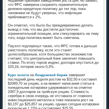
недавние признаки замедления роста цен, но заявил,
что ФРС намерена сохранять ограничительную
денежно-кредитную политику до тех пор, пока
чиновники не будут уверены, что инфляция
приближается к 2%.
Он отметил, что было бы преждевременно делать
вывод о том, что мы достигли достаточно
ограничительной позиции, или спекулировать на тему
того, когда политика может быть смягчена.
Пауэлл подчеркнул также, что ФРС готова и дальше
ужесточать политику, если это станет
целесообразным, хотя большинство экономистов
считают, что центральный банк закончил повышать
ставки. По итогу торгов индекс доллара опустился до
103,16, потеряв около 0,3%.
на
завершил
Курс золота
Лондонской бирже
последний день недели ростом на $32,50 и составил
$2089,70 за унцию, а на момент написания статьи в
понедельник котировки удерживаются на отметке
2087,9 долларов за тройскую унцию. Стоимость
серебра в свою очередь не отставала от главного
инвестиционного металла и тоже показала рост на
$0,197 до $25,857 за унцию, однако сегодня котировки
рухнули на 1,15% и составляют $25,55.