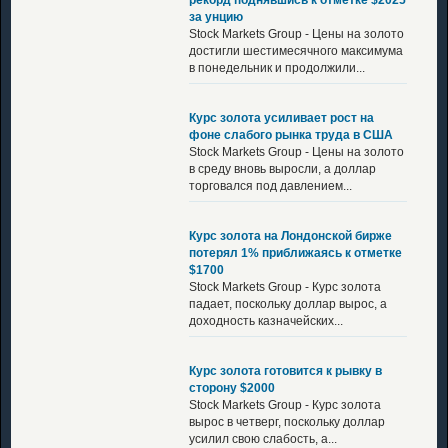
за унцию
Stock Markets Group - Цены на золото
достигли шестимесячного максимума
в понедельник и продолжили...
Курс золота усиливает рост на
фоне слабого рынка труда в США
Stock Markets Group - Цены на золото
в среду вновь выросли, а доллар
торговался под давлением...
Курс золота на Лондонской бирже
потерял 1% приближаясь к отметке
$1700
Stock Markets Group - Курс золота
падает, поскольку доллар вырос, а
доходность казначейских...
Курс золота готовится к рывку в
сторону $2000
Stock Markets Group - Курс золота
вырос в четверг, поскольку доллар
усилил свою слабость, а...