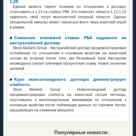
1,25
Единая валюта теряет позиции по отношению к доллару,
откатываясь к 1,13 на слабых PMI. Это помогает области 1,12-1,15
закрепить свой титул многолетней опорной области. Однако
сегодняшний импульс может оказаться всего лишь короткой игрой
в рамках
Снижение ключевой ставки РБА надавило на
австралийский доллар
Stock Markets Group - Австралийский доллар продемонстрировал
ослабление по отношению к основным валютам на азиатской
сессии во вторник после того, как Резервный банк Австралии
неожиданно снизил ключевую процентную ставку. Новое значение
целевой
Курс новозеландского доллара демонстрирует
слабость
Stock Markets Group - Новозеландский доллар
продемонстрировал слабость на азиатской сессии пятницы,
опустившись к многонедельным минимумам по отношению к
основным валютам после публикации данных по торговле Китая,
указывающих на снижение внешнего
Популярные новости: