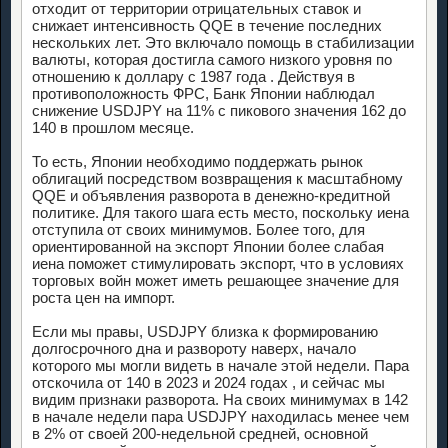
отходит от территории отрицательных ставок и
снижает интенсивность QQE в течение последних
нескольких лет. Это включало помощь в стабилизации
валюты, которая достигла самого низкого уровня по
отношению к доллару с 1987 года . Действуя в
противоположность ФРС, Банк Японии наблюдал
снижение USDJPY на 11% с пикового значения 162 до
140 в прошлом месяце.
То есть, Японии необходимо поддержать рынок
облигаций посредством возвращения к масштабному
QQE и объявления разворота в денежно-кредитной
политике. Для такого шага есть место, поскольку иена
отступила от своих минимумов. Более того, для
ориентированной на экспорт Японии более слабая
иена поможет стимулировать экспорт, что в условиях
торговых войн может иметь решающее значение для
роста цен на импорт.
Если мы правы, USDJPY близка к формированию
долгосрочного дна и развороту наверх, начало
которого мы могли видеть в начале этой недели. Пара
отскочила от 140 в 2023 и 2024 годах , и сейчас мы
видим признаки разворота. На своих минимумах в 142
в начале недели пара USDJPY находилась менее чем
в 2% от своей 200-недельной средней, основной