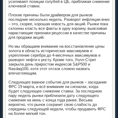
усиливают позиции голубей в ЦБ, приближая снижение
ключевой ставки.
Плохие причины были драйвером для рынков
последние несколько недель. Разворот инфляции вниз
– это, скорее, хорошая новость для акций. Рынки пока
склонны класть все факты в одну корзину, выискивая
нарастающие признаки рецессии в качестве причины
для продажи акций.
Но мы обращаем внимание на восстановление цены
золота в область исторических максимумов и
укрепление серебра до 4-месячных максимумов и
разворот нефти к росту. Кроме того, Уолл-Стрит
закрыла день приростом индексов S&P500 и
Nasdaq100, хотя этот отскок сложно назвать
впечатляющим.
Следующее важное событие для рынков – заседание
ФРС 19 марта, и всё внимание на сигналах, когда
будет следующее снижение ставки. За последнюю
пару недель рынки приблизили дату следующего
снижения на июнь с конца года ранее. Весьма
вероятно, что рынок сохранит свою слабость до
середины следующей недели, чтобы продавить ФРС
на более мягкий тон.
__________________