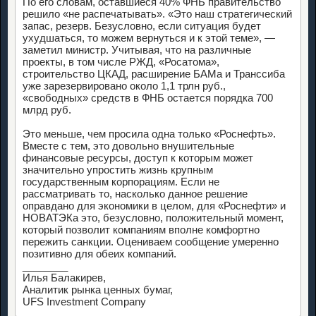
По его словам, оставшиеся 40% ФНБ правительство
решило «не распечатывать». «Это наш стратегический
запас, резерв. Безусловно, если ситуация будет
ухудшаться, то можем вернуться и к этой теме», —
заметил министр. Учитывая, что на различные
проекты, в том числе РЖД, «Росатома»,
строительство ЦКАД, расширение БАМа и Транссиба
уже зарезервировано около 1,1 трлн руб.,
«свободных» средств в ФНБ остается порядка 700
млрд руб.
Это меньше, чем просила одна только «Роснефть».
Вместе с тем, это довольно внушительные
финансовые ресурсы, доступ к которым может
значительно упростить жизнь крупным
государственным корпорациям. Если не
рассматривать то, насколько данное решение
оправдано для экономики в целом, для «Роснефти» и
НОВАТЭКа это, безусловно, положительный момент,
который позволит компаниям вполне комфортно
пережить санкции. Оцениваем сообщение умеренно
позитивно для обеих компаний.
________
Илья Балакирев,
Аналитик рынка ценных бумаг,
UFS Investment Company