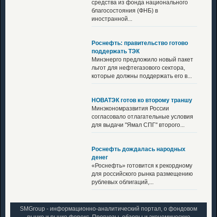
средства из фонда национального
благосостояния (ФНБ) в
иностранной...
Роснефть: правительство готово
поддержать ТЭК
Минэнерго предложило новый пакет
льгот для нефтегазового сектора,
которые должны поддержать его в...
НОВАТЭК готов ко второму траншу
Минэкономразвития России
согласовало отлагательные условия
для выдачи "Ямал СПГ" второго...
Роснефть дождалась народных
денег
«Роснефть» готовится к рекордному
для российского рынка размещению
рублевых облигаций,...
SMGroup - информационно-аналитический портал, о фондовом
рынке и рынке форекс. Прогнозы, обзоры и экономические