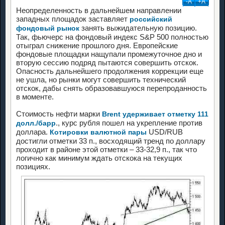
-А
+А
Неопределенность в дальнейшем направлении
западных площадок заставляет
российский
занять выжидательную позицию.
фондовый рынок
Так, фьючерс на фондовый индекс S&P 500 полностью
отыграл снижение прошлого дня. Европейские
фондовые площадки нащупали промежуточное дно и
вторую сессию подряд пытаются совершить отскок.
Опасность дальнейшего продолжения коррекции еще
не ушла, но рынки могут совершить технический
отскок, дабы снять образовавшуюся перепроданность
в моменте.
Стоимость нефти марки
Brent удерживает отметку 111
., курс рубля пошел на укрепление против
долл./барр
доллара.
USD/RUB
Котировки валютной пары
достигли отметки 33 п., восходящий тренд по доллару
проходит в районе этой отметки – 33-32,9 п., так что
логично как минимум ждать отскока на текущих
позициях.