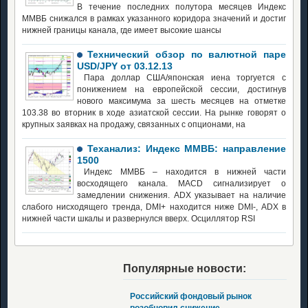
В течение последних полутора месяцев Индекс
ММВБ снижался в рамках указанного коридора значений и достиг
нижней границы канала, где имеет высокие шансы
Технический обзор по валютной паре
USD/JPY от 03.12.13
Пара доллар США/японская иена торгуется с
понижением на европейской сессии, достигнув
нового максимума за шесть месяцев на отметке
103.38 во вторник в ходе азиатской сессии. На рынке говорят о
крупных заявках на продажу, связанных с опционами, на
Теханализ: Индекс ММВБ: направление
1500
Индекс ММВБ – находится в нижней части
восходящего канала. MACD сигнализирует о
замедлении снижения. ADX указывает на наличие
слабого нисходящего тренда, DMI+ находится ниже DMI-, ADX в
нижней части шкалы и развернулся вверх. Осциллятор RSI
Популярные новости:
Российский фондовый рынок