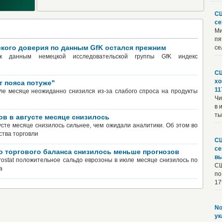
СШ
се
Ми
пя
ского доверия по данным GfK остался прежним
се
ик данным немецкой исследовательской группы GfK индекс
СШ
хо
т пояса потуже"
11
е месяце неожиданно снизился из-за слабого спроса на продукты
Чи
в 
ты
в в августе месяце снизилось
усте месяце снизилось сильнее, чем ожидали аналитики. Об этом во
ства торговли
СШ
се
о торгового баланса снизилось меньше прогнозов
вы
ostat положительное сальдо еврозоны в июле месяце снизилось по
СШ
а
по
179
No
ук