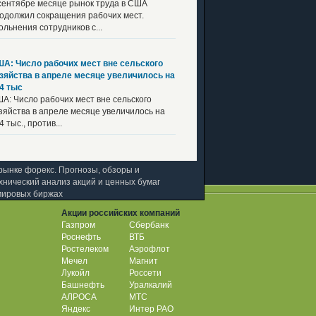
сентябре месяце рынок труда в США
одолжил сокращения рабочих мест.
ольнения сотрудников с...
А: Число рабочих мест вне сельского
зяйства в апреле месяце увеличилось на
4 тыс
А: Число рабочих мест вне сельского
зяйства в апреле месяце увеличилось на
4 тыс., против...
рынке форекс. Прогнозы, обзоры и
хнический анализ акций и ценных бумаг
мировых биржах
Акции российских компаний
Газпром
Сбербанк
Роснефть
ВТБ
Ростелеком
Аэрофлот
Мечел
Магнит
Лукойл
Россети
Башнефть
Уралкалий
АЛРОСА
МТС
Яндекс
Интер РАО