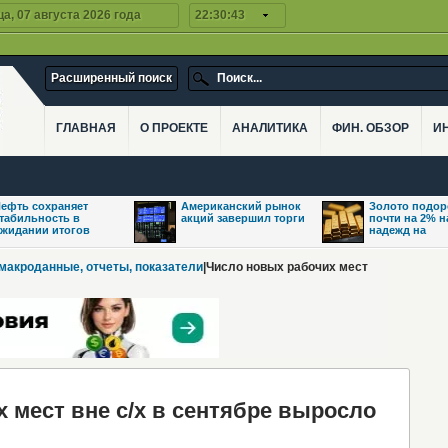
а, 07 августа 2026 года
22:30:44
Расширенный поиск
ГЛАВНАЯ
О ПРОЕКТЕ
АНАЛИТИКА
ФИН. ОБЗОР
И
ефть сохраняет
Американский рынок
Золото подо
табильность в
акций завершил торги
почти на 2% 
жидании итогов
надежд на
 макроданные, отчеты, показатели
|Число новых рабочих мест
мест вне с/х в сентябре выросло