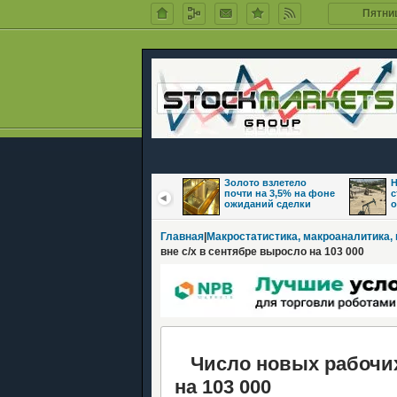
Пятниц
Цены на нефть
Золото взлетело
Н
восстановились на
почти на 3,5% на фоне
с
фоне надежд на
ожиданий сделки
о
Главная
|
Макростатистика, макроаналитика,
вне с/х в сентябре выросло на 103 000
Число новых рабочих 
на 103 000