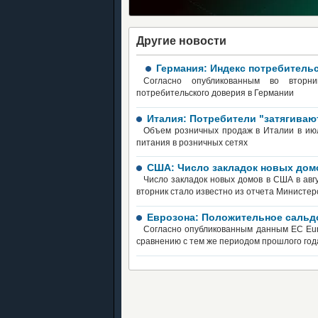
Другие новости
Германия: Индекс потребитель
Согласно опубликованным во вторн
потребительского доверия в Германии
Италия: Потребители "затягиваю
Объем розничных продаж в Италии в июл
питания в розничных сетях
США: Число закладок новых домо
Число закладок новых домов в США в авг
вторник стало известно из отчета Министер
Еврозона: Положительное сальд
Согласно опубликованным данным EC Eur
сравнению с тем же периодом прошлого год