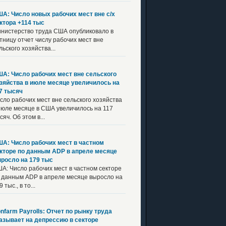
А: Число новых рабочих мест вне с/х
ктора +114 тыс
нистерство труда США опубликовало в
тницу отчет числу рабочих мест вне
льского хозяйства...
А: Число рабочих мест вне сельского
зяйства в июле месяце увеличилось на
7 тысяч
сло рабочих мест вне сельского хозяйства
июле месяце в США увеличилось на 117
сяч. Об этом в...
А: Число рабочих мест в частном
кторе по данным ADP в апреле месяце
росло на 179 тыс
А: Число рабочих мест в частном секторе
 данным ADP в апреле месяце выросло на
 тыс., в то...
nfarm Payrolls: Отчет по рынку труда
азывает на депрессию в секторе