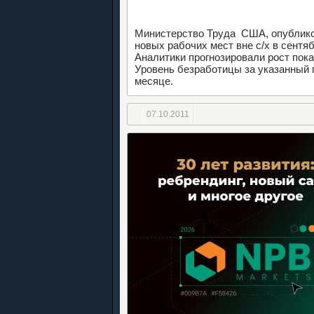
Министерство Труда США, опубликов
новых рабочих мест вне с/х в сентя
Аналитики прогнозировали рост пока
Уровень безработицы за указанный п
месяце.
07.10.2011