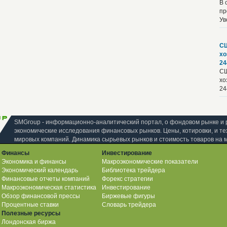
В 
пр
Ув
СШ
хо
24
СШ
хо
24
SMGroup - информационно-аналитический портал, о фондовом рынке и 
экономические исследования финансовых рынков. Цены, котировки, и те
мировых компаний. Динамика сырьевых рынков и стоимость товаров на 
Финансы
Инвестирование
Экономика и финансы
Макроэкономические показатели
Экономический календарь
Библиотека трейдера
Финансовые отчеты компаний
Форекс стратегии
Макроэкономическая статистика
Инвестирование
Обзор финансовой прессы
Биржевые фигуры
Процентные ставки
Словарь трейдера
Полезные ресурсы
Лондонская биржа