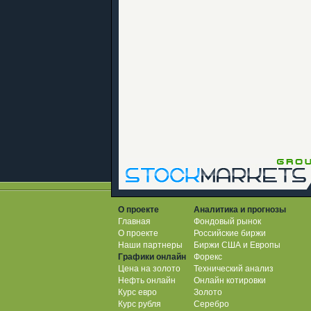
О проекте
Аналитика и прогнозы
Главная
Фондовый рынок
О проекте
Российские биржи
Наши партнеры
Биржи США и Европы
Графики онлайн
Форекс
Цена на золото
Технический анализ
Нефть онлайн
Онлайн котировки
Курс евро
Золото
Курс рубля
Серебро