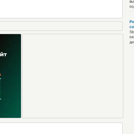
вы
по
Ро
со
St
пя
ди