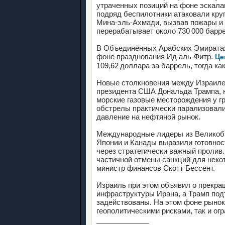
утраченных позиций на фоне эскала
подряд беспилотники атаковали кр
Мина-эль-Ахмади, вызвав пожары и 
перерабатывает около 730 000 барре
В Объединённых Арабских Эмиратах 
фоне празднования Ид аль-Фитр.
Це
109,62 доллара за баррель, тогда ка
Новые столкновения между Израиле
президента США Дональда Трампа, 
морские газовые месторождения у г
обстрелы практически парализовали
давление на нефтяной рынок.
Международные лидеры из Великобр
Японии и Канады выразили готовнос
через стратегически важный проли
частичной отмены санкций для неко
министр финансов Скотт Бессент.
Израиль при этом объявил о прекра
инфраструктуры Ирана, а Трамп под
задействованы. На этом фоне рыно
геополитическими рисками, так и ог
_____________