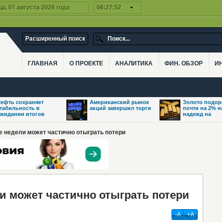
а, 07 августа 2026 года
06:27:52
Расширенный поиск
ГЛАВНАЯ
О ПРОЕКТЕ
АНАЛИТИКА
ФИН. ОБЗОР
И
ефть сохраняет
Американский рынок
Золото подо
табильность в
акций завершил торги
почти на 2% 
жидании итогов
надежд на
е недели может частично отыграть потери
 может частично отыграть потери
-А
+А