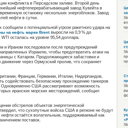
ции конфликта в Персидском заливе. Второй день
упнейший нефтеперерабатывающий завод Кувейта в
Це
временную остановку нескольких энергоблоков. Завод
за
лей нефти в сутки.
St
вт
сообщили о потенциальной угрозе ракетного удара на
пр
выросли на 0,9 % до
ны на нефть марки Brent
к WTI осталась на уровне 95,54 доллара.
Це
м и Ираном последовали после предупреждений
ст
направленных Израилю, чтобы предотвратить атаки на
St
раницы с Катаром. Продолжающиеся забастовки и
пр
 движение через Ормузский пролив, что сохраняет
пр
итании, Франции, Германии, Италии, Нидерландов,
Ст
ть содействовать безопасному прохождению танкеров
пр
в. Одновременно США рассматривают возможность
St
торых иранских морских месторождений, сообщил
ры
фо
щении обстрелов объектов энергетической
твердил, что сухопутные войска США в регионе не будут
Ку
к нефти остаётся волатильным, поддерживаемый как
ук
раничением поставок.
«Р
St