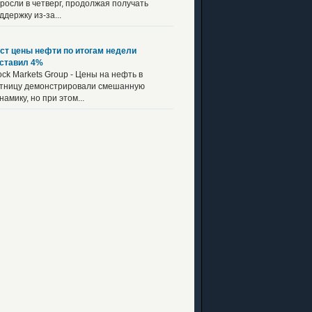
росли в четверг, продолжая получать
ддержку из-за...
ст цены нефти по итогам недели
ставил 4%
ock Markets Group - Цены на нефть в
тницу демонстрировали смешанную
намику, но при этом...