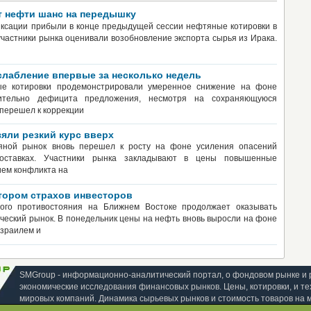
т нефти шанс на передышку
фиксации прибыли в конце предыдущей сессии нефтяные котировки в
участники рынка оценивали возобновление экспорта сырья из Ирака.
слабление впервые за несколько недель
ные котировки продемонстрировали умеренное снижение на фоне
сительно дефицита предложения, несмотря на сохраняющуюся
перешел к коррекции
яли резкий курс вверх
тяной рынок вновь перешел к росту на фоне усиления опасений
оставках. Участники рынка закладывают в цены повышенные
ием конфликта на
тором страхов инвесторов
ного противостояния на Ближнем Востоке продолжает оказывать
ческий рынок. В понедельник цены на нефть вновь выросли на фоне
зраилем и
SMGroup - информационно-аналитический портал, о фондовом рынке и 
экономические исследования финансовых рынков. Цены, котировки, и те
мировых компаний. Динамика сырьевых рынков и стоимость товаров на 