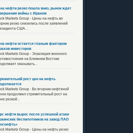
на нефти резко пошла вниз, рынок ждет
вершения войны с Ираном
ock Markets Group - Цены на нефть во
орник резко снизились после заявлений
езидента США...
на нефти остается гланым фактором
рахов инвесторов
ock Markets Group - Эскалация военного
отивостояния на Ближнем Востоке
одолжает оказывать...
ремительній рост цен на нефть
одолжается
ock Markets Group - Во вторник нефтяной
нок продолжил стремительный рост на
не резкой...
рс нефти вырос после успешной атаки
раинских беспилотников на завод ПАО
оснефть»
ock Markets Group - Цены на нефть резко