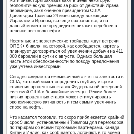
Хотя инвесторы закладывают в цены некоторую
геополитическую премию за риск от действий Ирана,
перемирие, заключенное президентом США
Дональдом Трампом 24 июня между воюющими
Израилем и Ираном, все еще сохраняется, и на
данный момент не предвидится никаких перебоев в
цепочке поставок нефти.
Нефтяные и энергетические трейдеры ждут встречи
ОПЕК+ 6 июля, на которой, как сообщается, картель
планирует договориться об увеличении добычи на 411
000 баррелей в сутки с августа. Однако большая
часть этой обеспокоенности по поводу предложения
уже учтена инвесторами.
Сегодня ожидается ежемесячный отчет по занятости в
США, который может определить глубину и сроки
снижения процентных ставок Федеральной резервной
системой США в ближайшие месяцы. Режим более
низких процентных ставок может стимулировать
экономическую активность и тем самым увеличить
спрос на нефть.
Что касается торговли, то скоро приближается крайний
срок 9 июля, установленный Трампом для переговоров
по тарифам со всеми торговыми партнерами. Канада,
Китай и Индия, как сообщается, догоняют, в то время