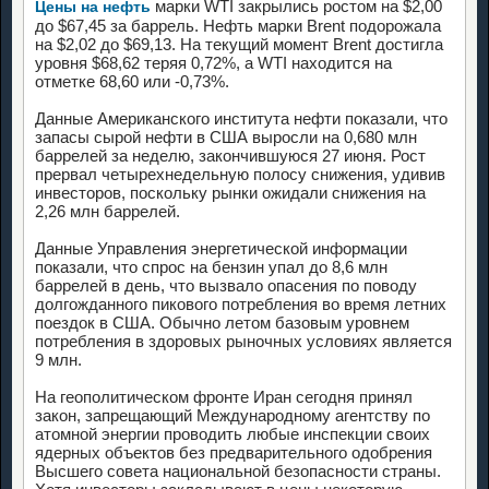
марки WTI закрылись ростом на $2,00
Цены на нефть
до $67,45 за баррель. Нефть марки Brent подорожала
на $2,02 до $69,13. На текущий момент Brent достигла
уровня $68,62 теряя 0,72%, а WTI находится на
отметке 68,60 или -0,73%.
Данные Американского института нефти показали, что
запасы сырой нефти в США выросли на 0,680 млн
баррелей за неделю, закончившуюся 27 июня. Рост
прервал четырехнедельную полосу снижения, удивив
инвесторов, поскольку рынки ожидали снижения на
2,26 млн баррелей.
Данные Управления энергетической информации
показали, что спрос на бензин упал до 8,6 млн
баррелей в день, что вызвало опасения по поводу
долгожданного пикового потребления во время летних
поездок в США. Обычно летом базовым уровнем
потребления в здоровых рыночных условиях является
9 млн.
На геополитическом фронте Иран сегодня принял
закон, запрещающий Международному агентству по
атомной энергии проводить любые инспекции своих
ядерных объектов без предварительного одобрения
Высшего совета национальной безопасности страны.