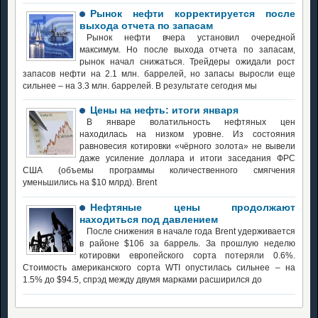
Рынок нефти корректируется после
выхода отчета по запасам
Рынок нефти вчера установил очередной
максимум. Но после выхода отчета по запасам,
рынок начал снижаться. Трейдеры ожидали рост
запасов нефти на 2.1 млн. баррелей, но запасы выросли еще
сильнее – на 3.3 млн. баррелей. В результате сегодня мы
Цены на нефть: итоги января
В январе волатильность нефтяных цен
находилась на низком уровне. Из состояния
равновесия котировки «чёрного золота» не вывели
даже усиление доллара и итоги заседания ФРС
США (объемы программы количественного смягчения
уменьшились на $10 млрд). Brent
Нефтяные цены продолжают
находиться под давлением
После снижения в начале года Brent удерживается
в районе $106 за баррель. За прошлую неделю
котировки европейского сорта потеряли 0.6%.
Стоимость американского сорта WTI опустилась сильнее – на
1.5% до $94.5, спрэд между двумя марками расширился до