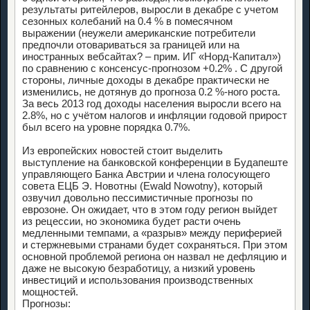
результаты ритейлеров, выросли в декабре с учетом
сезонных колебаний на 0.4 % в помесячном
выражении (неужели американские потребители
предпочли отовариваться за границей или на
иностранных вебсайтах? – прим. ИГ «Норд-Капитал»)
по сравнению с консенсус-прогнозом +0.2% . С другой
стороны, личные доходы в декабре практически не
изменились, не дотянув до прогноза 0.2 %-ного роста.
За весь 2013 год доходы населения выросли всего на
2.8%, но с учётом налогов и инфляции годовой прирост
был всего на уровне порядка 0.7%.
Из европейских новостей стоит выделить
выступление на банковской конференции в Будапеште
управляющего Банка Австрии и члена голосующего
совета ЕЦБ Э. Новотны (Ewald Nowotny), который
озвучил довольно пессимистичные прогнозы по
еврозоне. Он ожидает, что в этом году регион выйдет
из рецессии, но экономика будет расти очень
медленными темпами, а «разрыв» между периферией
и стержневыми странами будет сохраняться. При этом
основной проблемой региона он назвал не дефляцию и
даже не высокую безработицу, а низкий уровень
инвестиций и использования производственных
мощностей.
Прогнозы: