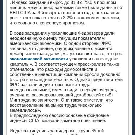
. Индекс ожиданий вырос до 81.8 с 79.0 в прошлом
месяце. Безусловно, важными также были данные по
ВВП США за 4-й квартал прошлого года, показавшие
рост этого показателя на 3.2% в годовом выражении,
что совпало с консенсус-прогнозом.
В ходе заседания управляющие Федрезерва дали
неоднозначную оценку текущим показателям
американской экономики. С одной стороны, ФРС
заявила, что данные, опубликованные с момента
декабрьского заседания, «…указывают на то, что рост
ускорился в последние
экономической активности
кварталы». В соответствующем пресс-релизе также
отмечалось, что расходы домохозяйств и
собственные инвестиции компаний «росли довольно
быстро в последние месяцы». Однако представители
ФРС назвали индикаторы рынка труда
«неоднозначными», имея в виду в первую очередь,
очевидно, разочаровывающий декабрьский отчёт
Минтруда по занятости. Они также отметили, что
восстановление на рынке труда «несколько
замедлилось».
В предпоследнюю сессию основные фондовые
индексы США показали заметное повышение.
Индексы тянулись за лидером – крупнейшей