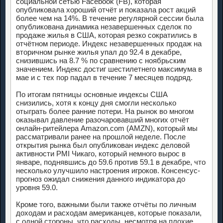
социальной сетью Facebook (FB), которая
опубликовала хороший отчёт и показала рост акций
более чем на 14%. В течение регулярной сессии была
опубликована динамика незавершенных сделок по
продаже жилья в США, которая резко сократились в
отчётном периоде. Индекс незавершенных продаж на
вторичном рынке жилья упал до 92.4 в декабре,
снизившись на 8.7 % по сравнению с ноябрьским
значением. Индекс достиг шестилетнего максимума в
мае и с тех пор падал в течение 7 месяцев подряд.
По итогам пятницы основные индексы США
снизились, хотя к концу дня смогли несколько
отыграть более ранние потери. На рынок во многом
оказывал давление разочаровавший многих отчёт
онлайн-ритейлера Amazon.com (AMZN), который мы
рассматривали ранее на прошлой неделе. После
открытия рынка был опубликован индекс деловой
активности PMI Чикаго, который немного вырос в
январе, поднявшись до 59.6 против 59.1 в декабре, что
несколько улучшило настроения игроков. Консенсус-
прогноз ожидал снижения данного индикатора до
уровня 59.0.
Кроме того, важными были также отчёты по личным
доходам и расходам американцев, которые показали,
с одной стороны, что расходы, несмотря на плохие