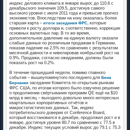
индекс делового климата в январе вырос до 110.6 с
декабрьского значения 109.5, достигнув самого
высокого уровня с июля 2011 года и превысив прогноз
экономистов. Впоследствии на кону оказалась более
старшая карта –
, которые
итоги заседания ФРС
привели к росту доллара и, соответственно, коррекции
основных валютных пар. В то же время,
дополнительное давление на единую валюту оказали
слабые данные по розничным продажам в Германии,
показав падение на 2.5% по сравнению с результатом
месячной давности и нивелировав ноябрьский рост на
0.9%. Продажи, согласно ожиданиям, должны были
показать рост на 0.2%.
В течение прошедшей недели, помимо главного
события – вышеупомянутого последнего для
Бена
заседания Комитета по открытым рынкам
Бернанке
ФРС США, по итогам которого было озвучено решение
о продолжении свёртывания программ QE ещё на $10
млрд в месяц – выходило довольно много интересных
квартальных корпоративных отчётов и
макростатистических данных. Так, индекс
потребительского доверия от Conference Board,
который восстановился в декабре, продолжил рост и в
январе, достигнув уровня 80.7 по сравнению с 77.5 в
декабре. Индекс текущих условий вырос до 79.1 с 75.3