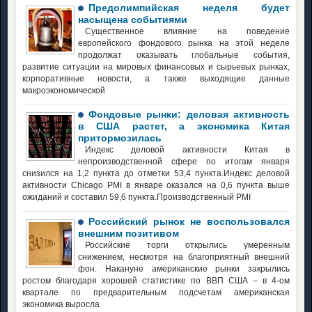
Предолимпийская неделя будет
насыщена событиями
Существенное влияние на поведение
европейского фондового рынка на этой неделе
продолжат оказывать глобальные события,
развитие ситуации на мировых финансовых и сырьевых рынках,
корпоративные новости, а также выходящие данные
макроэкономической
Фондовые рынки: деловая активность
в США растет, а экономика Китая
притормозилась
Индекс деловой активности Китая в
непроизводственной сфере по итогам января
снизился на 1,2 пункта до отметки 53,4 пункта.Индекс деловой
активности Chicago PMI в январе оказался на 0,6 пункта выше
ожиданий и составил 59,6 пункта.Производственный PMI
Российский рынок не воспользовался
внешним позитивом
Российские торги открылись умеренным
снижением, несмотря на благоприятный внешний
фон. Накануне американские рынки закрылись
ростом благодаря хорошей статистике по ВВП США – в 4-ом
квартале по предварительным подсчетам американская
экономика выросла