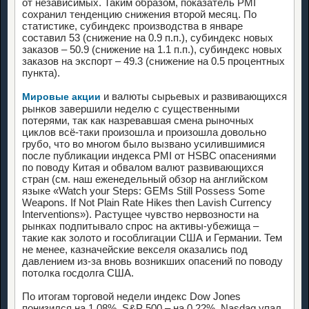
от независимых. Таким образом, показатель PMI
сохранил тенденцию снижения второй месяц. По
статистике, субиндекс производства в январе
составил 53 (снижение на 0.9 п.п.), субиндекс новых
заказов – 50.9 (снижение на 1.1 п.п.), субиндекс новых
заказов на экспорт – 49.3 (снижение на 0.5 процентных
пункта).
и валюты сырьевых и развивающихся
Мировые акции
рынков завершили неделю с существенными
потерями, так как назревавшая смена рыночных
циклов всё-таки произошла и произошла довольно
грубо, что во многом было вызвано усилившимися
после публикации индекса PMI от HSBC опасениями
по поводу Китая и обвалом валют развивающихся
стран (см. наш еженедельный обзор на английском
языке «Watch your Steps: GEMs Still Possess Some
Weapons. If Not Plain Rate Hikes then Lavish Currency
Interventions»). Растущее чувство нервозности на
рынках подпитывало спрос на активы-убежища –
такие как золото и гособлигации США и Германии. Тем
не менее, казначейские векселя оказались под
давлением из-за вновь возникших опасений по поводу
потолка госдолга США.
По итогам торговой недели индекс Dow Jones
понизился на 1.08%, S&P 500 – на 0.22%, Nasdaq упал