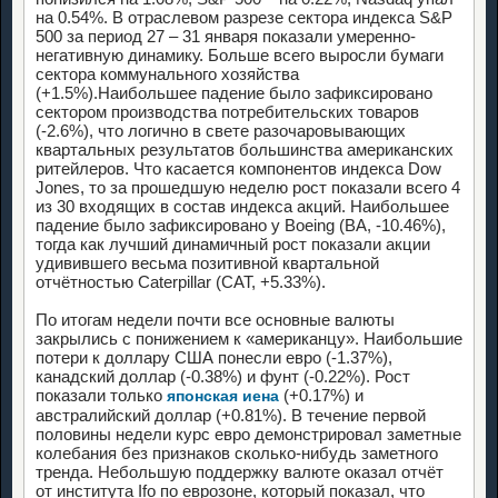
на 0.54%. В отраслевом разрезе сектора индекса S&P
500 за период 27 – 31 января показали умеренно-
негативную динамику. Больше всего выросли бумаги
сектора коммунального хозяйства
(+1.5%).Наибольшее падение было зафиксировано
сектором производства потребительских товаров
(-2.6%), что логично в свете разочаровывающих
квартальных результатов большинства американских
ритейлеров. Что касается компонентов индекса Dow
Jones, то за прошедшую неделю рост показали всего 4
из 30 входящих в состав индекса акций. Наибольшее
падение было зафиксировано у Boeing (BA, -10.46%),
тогда как лучший динамичный рост показали акции
удивившего весьма позитивной квартальной
отчётностью Caterpillar (CAT, +5.33%).
По итогам недели почти все основные валюты
закрылись с понижением к «американцу». Наибольшие
потери к доллару США понесли евро (-1.37%),
канадский доллар (-0.38%) и фунт (-0.22%). Рост
показали только
(+0.17%) и
японская иена
австралийский доллар (+0.81%). В течение первой
половины недели курс евро демонстрировал заметные
колебания без признаков сколько-нибудь заметного
тренда. Небольшую поддержку валюте оказал отчёт
от института Ifo по еврозоне, который показал, что