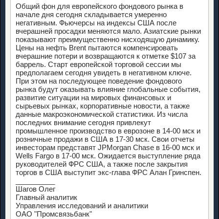
Общий фон для европейского фондового рынка в
начале дня сегодня складывается умеренно
негативным. Фьючерсы на индексы США после
вчерашней просадки меняются мало. Азиатские рынки
показывают преимущественно нисходящую динамику.
Цены на нефть Brent пытаются компенсировать
вчерашние потери и возвращаются к отметке $107 за
баррель. Старт европейской торговой сессии мы
предполагаем сегодня увидеть в негативном ключе.
При этом на последующее поведение фондового
рынка будут оказывать влияние глобальные события,
развитие ситуации на мировых финансовых и
сырьевых рынках, корпоративные новости, а также
данные макроэкономической статистики. Из числа
последних внимание сегодня привлекут
промышленное производство в еврозоне в 14-00 мск и
розничные продажи в США в 17-30 мск. Свои отчеты
инвесторам представят JPMorgan Chase в 16-00 мск и
Wells Fargo в 17-00 мск. Ожидается выступление ряда
руководителей ФРС США, а также после закрытия
торгов в США выступит экс-глава ФРС Алан Гринспен.
__________
Шагов Олег
Главный аналитик
Управления исследований и аналитики
ОАО "Промсвязьбанк"