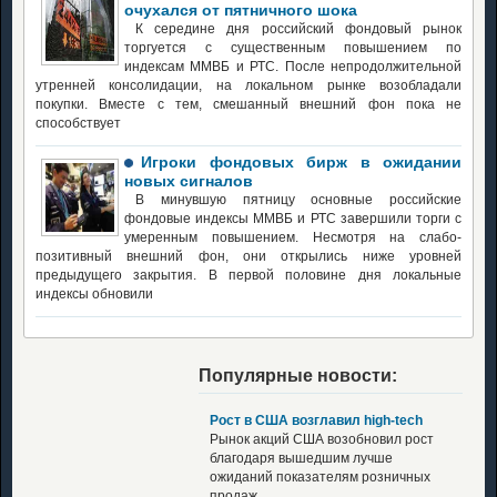
очухался от пятничного шока
К середине дня российский фондовый рынок
торгуется с существенным повышением по
индексам ММВБ и РТС. После непродолжительной
утренней консолидации, на локальном рынке возобладали
покупки. Вместе с тем, смешанный внешний фон пока не
способствует
Игроки фондовых бирж в ожидании
новых сигналов
В минувшую пятницу основные российские
фондовые индексы ММВБ и РТС завершили торги с
умеренным повышением. Несмотря на слабо-
позитивный внешний фон, они открылись ниже уровней
предыдущего закрытия. В первой половине дня локальные
индексы обновили
Популярные новости:
Рост в США возглавил high-tech
Рынок акций США возобновил рост
благодаря вышедшим лучше
ожиданий показателям розничных
продаж....