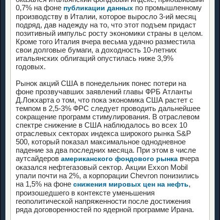
0,7% на фоне
по промышленному
публикации данных
производству в Италии, которое выросло 3-ий месяц
подряд, дав надежду на то, что этот подъем придаст
позитивный импульс росту экономики страны в целом.
Кроме того Италия вчера весьма удачно разместила
свои долговые бумаги, а доходность 10-летних
итальянских облигаций опустилась ниже 3,9%
годовых.
Рынок акций США в понедельник понес потери на
фоне прозвучавших заявлений главы ФРБ Атланты
Д.Локхарта о том, что пока экономика США растет с
темпом в 2,5-3% ФРС следует проводить дальнейшее
сокращение программ стимулирования. В отраслевом
спектре снижение в США наблюдалось во всех 10
отраслевых секторах индекса широкого рынка S&P
500, который показал максимальное однодневное
падение за два последних месяца. При этом в числе
аутсайдеров
вчера
американского фондового рынка
оказался нефтегазовый сектор. Акции Exxon Mobil
упали почти на 2%, а корпорации Chevron понизились
на 1,5% на фоне
,
снижения мировых цен на нефть
произошедшего в контексте уменьшения
геополитической напряженности после достижения
ряда договоренностей по ядерной программе Ирана.