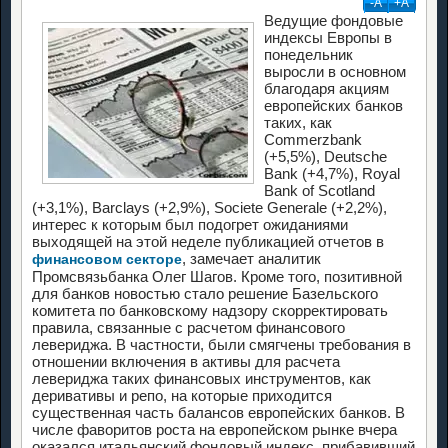
-А
+А
Ведущие фондовые
индексы Европы в
понедельник
выросли в основном
благодаря акциям
европейских банков
таких, как
Commerzbank
(+5,5%), Deutsche
Bank (+4,7%), Royal
Bank of Scotland
(+3,1%), Barclays (+2,9%), Societe Generale (+2,2%),
интерес к которым был подогрет ожиданиями
выходящей на этой неделе публикацией отчетов в
, замечает аналитик
финансовом секторе
Промсвязьбанка Олег Шагов. Кроме того, позитивной
для банков новостью стало решение Базельского
комитета по банковскому надзору скорректировать
правила, связанные с расчетом финансового
левериджа. В частности, были смягчены требования в
отношении включения в активы для расчета
левериджа таких финансовых инструментов, как
деривативы и репо, на которые приходится
существенная часть балансов европейских банков. В
числе фаворитов роста на европейском рынке вчера
оказался итальянский фондовый индекс, прибавивший