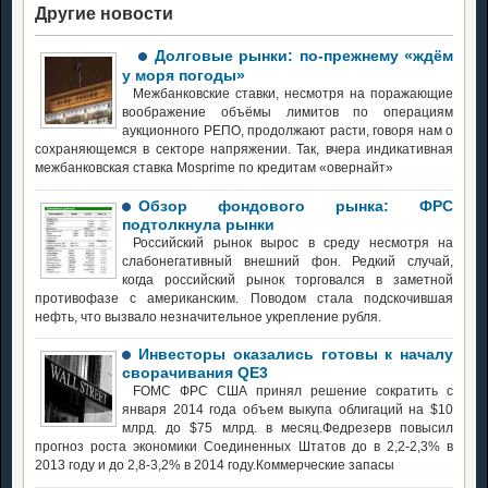
Другие новости
Долговые рынки: по-прежнему «ждём
у моря погоды»
Межбанковские ставки, несмотря на поражающие
воображение объёмы лимитов по операциям
аукционного РЕПО, продолжают расти, говоря нам о
сохраняющемся в секторе напряжении. Так, вчера индикативная
межбанковская ставка Mosprime по кредитам «овернайт»
Обзор фондового рынка: ФРС
подтолкнула рынки
Российский рынок вырос в среду несмотря на
слабонегативный внешний фон. Редкий случай,
когда российский рынок торговался в заметной
противофазе с американским. Поводом стала подскочившая
нефть, что вызвало незначительное укрепление рубля.
Инвесторы оказались готовы к началу
сворачивания QE3
FOMC ФРС США принял решение сократить с
января 2014 года объем выкупа облигаций на $10
млрд. до $75 млрд. в месяц.Федрезерв повысил
прогноз роста экономики Соединенных Штатов до в 2,2-2,3% в
2013 году и до 2,8-3,2% в 2014 году.Коммерческие запасы