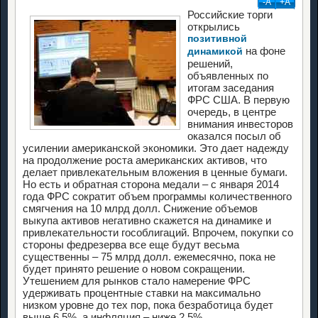
-А
+А
Российские торги
открылись
позитивной
на фоне
динамикой
решений,
объявленных по
итогам заседания
ФРС США. В первую
очередь, в центре
внимания инвесторов
оказался посыл об
усилении американской экономики. Это дает надежду
на продолжение роста американских активов, что
делает привлекательным вложения в ценные бумаги.
Но есть и обратная сторона медали – с января 2014
года ФРС сократит объем программы количественного
смягчения на 10 млрд долл. Снижение объемов
выкупа активов негативно скажется на динамике и
привлекательности гособлигаций. Впрочем, покупки со
стороны федрезерва все еще будут весьма
существенны – 75 млрд долл. ежемесячно, пока не
будет принято решение о новом сокращении.
Утешением для рынков стало намерение ФРС
удерживать процентные ставки на максимально
низком уровне до тех пор, пока безработица будет
выше 6,5%, а инфляция – ниже 2,5%.