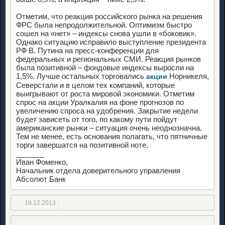
Отметим, что реакция российского рынка на решения
ФРС была непродолжительной. Оптимизм быстро
сошел на «нет» – индексы снова ушли в «боковик».
Однако ситуацию исправило выступление президента
РФ В. Путина на пресс-конференции для
федеральных и региональных СМИ. Реакция рынков
была позитивной – фондовые индексы выросли на
1,5%. Лучше остальных торговались
Норникеля,
акции
Северстали и в целом тех компаний, которые
выигрывают от роста мировой экономики. Отметим
спрос на акции Уралкалия на фоне прогнозов по
увеличению спроса на удобрения. Закрытие недели
будет зависеть от того, по какому пути пойдут
американские рынки – ситуация очень неоднозначна.
Тем не менее, есть основания полагать, что пятничные
торги завершатся на позитивной ноте.
_______
Иван Фоменко,
Начальник отдела доверительного управления
Абсолют Банк
19.12.2013