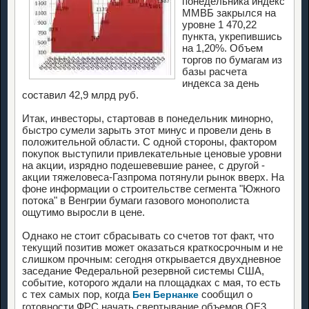
понедельника индекс
ММВБ закрылся на
уровне 1 470,22
пункта, укрепившись
на 1,20%. Объем
торгов по бумагам из
базы расчета
индекса за день
составил 42,9 млрд руб.
Итак, инвесторы, стартовав в понедельник минорно,
быстро сумели зарыть этот минус и провели день в
положительной области. С одной стороны, фактором
покупок выступили привлекательные ценовые уровни
на акции, изрядно подешевевшие ранее, с другой -
акции тяжеловеса-Газпрома потянули рынок вверх. На
фоне информации о строительстве сегмента "Южного
потока" в Венгрии бумаги газового монополиста
ощутимо выросли в цене.
Однако не стоит сбрасывать со счетов тот факт, что
текущий позитив может оказаться краткосрочным и не
слишком прочным: сегодня открывается двухдневное
заседание Федеральной резервной системы США,
событие, которого ждали на площадках с мая, то есть
с тех самых пор, когда
сообщил о
Бен Бернанке
готовности ФРС начать свертывание объемов QE3.