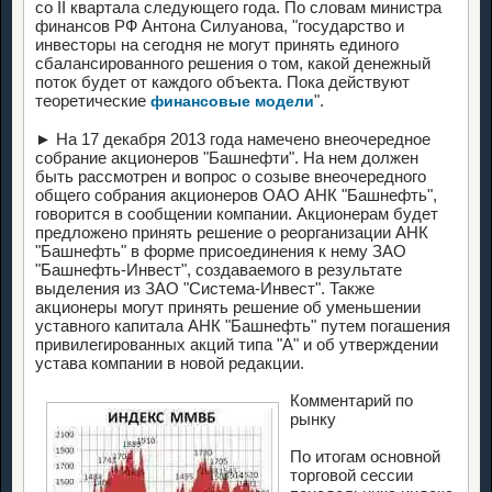
со II квартала следующего года. По словам министра
финансов РФ Антона Силуанова, "государство и
инвесторы на сегодня не могут принять единого
сбалансированного решения о том, какой денежный
поток будет от каждого объекта. Пока действуют
теоретические
".
финансовые модели
► На 17 декабря 2013 года намечено внеочередное
собрание акционеров "Башнефти". На нем должен
быть рассмотрен и вопрос о созыве внеочередного
общего собрания акционеров ОАО АНК "Башнефть",
говорится в сообщении компании. Акционерам будет
предложено принять решение о реорганизации АНК
"Башнефть" в форме присоединения к нему ЗАО
"Башнефть-Инвест", создаваемого в результате
выделения из ЗАО "Система-Инвест". Также
акционеры могут принять решение об уменьшении
уставного капитала АНК "Башнефть" путем погашения
привилегированных акций типа "А" и об утверждении
устава компании в новой редакции.
Комментарий по
рынку
По итогам основной
торговой сессии