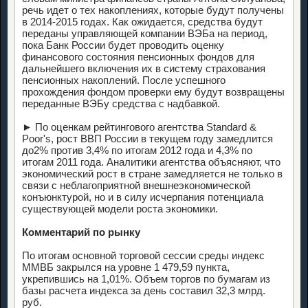
речь идет о тех накоплениях, которые будут получены
в 2014-2015 годах. Как ожидается, средства будут
переданы управляющей компании ВЭБа на период,
пока Банк России будет проводить оценку
финансового состояния пенсионных фондов для
дальнейшего включения их в систему страхования
пенсионных накоплений. После успешного
прохождения фондом проверки ему будут возвращены
переданные ВЭБу средства с надбавкой.
► По оценкам рейтингового агентства Standard &
Poor's, рост ВВП России в текущем году замедлится
до2% против 3,4% по итогам 2012 года и 4,3% по
итогам 2011 года. Аналитики агентства объясняют, что
экономический рост в стране замедляется не только в
связи с неблагоприятной внешнеэкономической
конъюнктурой, но и в силу исчерпания потенциала
существующей модели роста экономики.
Комментарий по рынку
По итогам основной торговой сессии среды индекс
ММВБ закрылся на уровне 1 479,59 пункта,
укрепившись на 1,01%. Объем торгов по бумагам из
базы расчета индекса за день составил 32,3 млрд.
руб.