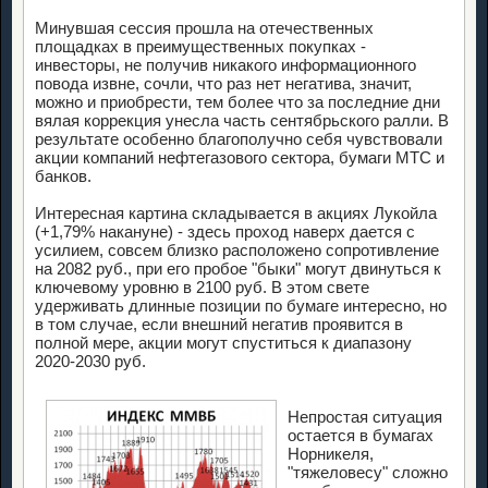
Минувшая сессия прошла на отечественных
площадках в преимущественных покупках -
инвесторы, не получив никакого информационного
повода извне, сочли, что раз нет негатива, значит,
можно и приобрести, тем более что за последние дни
вялая коррекция унесла часть сентябрьского ралли. В
результате особенно благополучно себя чувствовали
акции компаний нефтегазового сектора, бумаги МТС и
банков.
Интересная картина складывается в акциях Лукойла
(+1,79% накануне) - здесь проход наверх дается с
усилием, совсем близко расположено сопротивление
на 2082 руб., при его пробое "быки" могут двинуться к
ключевому уровню в 2100 руб. В этом свете
удерживать длинные позиции по бумаге интересно, но
в том случае, если внешний негатив проявится в
полной мере, акции могут спуститься к диапазону
2020-2030 руб.
Непростая ситуация
остается в бумагах
Норникеля,
"тяжеловесу" сложно