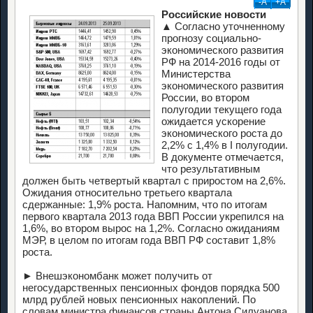
-А
+А
Российские новости
▲ Согласно уточненному
прогнозу социально-
экономического развития
РФ на 2014-2016 годы от
Министерства
экономического развития
России, во втором
полугодии текущего года
ожидается ускорение
экономического роста до
2,2% с 1,4% в I полугодии.
В документе отмечается,
что результативным
должен быть четвертый квартал с приростом на 2,6%.
Ожидания относительно третьего квартала
сдержанные: 1,9% роста. Напомним, что по итогам
первого квартала 2013 года ВВП России укрепился на
1,6%, во втором вырос на 1,2%. Согласно ожиданиям
МЭР, в целом по итогам года ВВП РФ составит 1,8%
роста.
► Внешэкономбанк может получить от
негосударственных пенсионных фондов порядка 500
млрд рублей новых пенсионных накоплений. По
словам министра финансов страны Антона Силуанова,