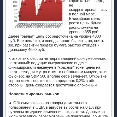
карабкаться вверх,
не
скорректировавшись
в полной мере.
Ближайшая цель
роста цены бумаг
расположена на
уровне 4855 руб.,
далее "бычья" цель сосредоточена на уровне 4900
руб. Все неплохо, и поводы вроде бы есть, но, опять
же, при развитии продаж бумага быстро отойдет к
диапазону 4650 руб.
К открытию сессии четверга внешний фон умеренного
негативный: ведущие американские индекс
финишировали накануне в "красной" зоне, цены на
нефть сегодня с утра стоят в небольшом минусе, хотя
фьючерс на S&P 500 вполне себе зеленеет. Открытие
торгов может состояться в пределах 0,2% в обе
стороны, день ожидается достаточно спокойный.
Новости мировых рынков
▲ Объемы заказов на товары длительного
пользования в США в августе выросли на 0,1% при
нулевом ожидании изменения показателя. Данные за
июль оказались пересмотрены на понижение, до -8,1%