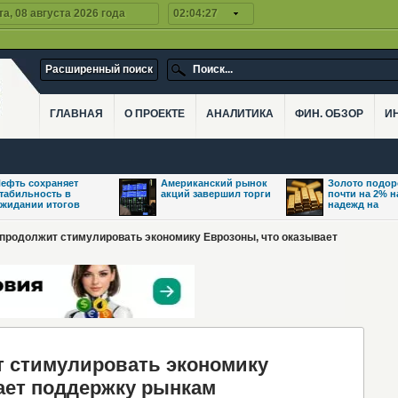
а, 08 августа 2026 года
02:04:27
Расширенный поиск
ГЛАВНАЯ
О ПРОЕКТЕ
АНАЛИТИКА
ФИН. ОБЗОР
И
ефть сохраняет
Американский рынок
Золото подо
табильность в
акций завершил торги
почти на 2% 
жидании итогов
надежд на
 продолжит стимулировать экономику Еврозоны, что оказывает
 стимулировать экономику
ает поддержку рынкам