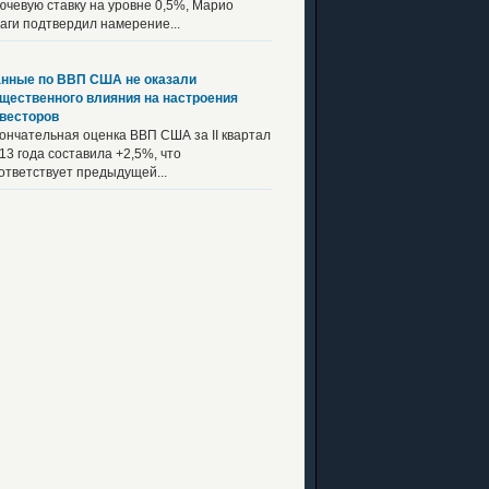
ючевую ставку на уровне 0,5%, Марио
аги подтвердил намерение...
нные по ВВП США не оказали
щественного влияния на настроения
весторов
ончательная оценка ВВП США за II квартал
13 года составила +2,5%, что
ответствует предыдущей...