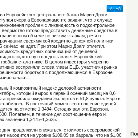
-А
+А
ва Европейского центрального банка Марио Драги
тупая вчера а Европарламенте заявил, что в случае
никновения проблем с ликвидностью подконтрольное
 ведомство готово предоставить денежные средства в
граниченном объеме по низким ставкам, речи о
рачивании сверхмягкой кредитно-денежной политики
 сейчас не идет. При этом Марио Драги отметил,
исимость кредитных организаций от дешевой
видности, которую предоставляет Европейский
тробанк стала ниже. В целом инвесторы умеренно
итивно восприняли слова главы ЕЦБ, участники рынка
 решимости бороться с продолжающимся в Еврозоне
изировалась.
льный композитный индекс деловой активности
нтябрь, который вырос в первый осенний месяц на 0,6
нкта превысило ожидания экспертов в 51,8 пункта. Евро в
 ослабилось. В настоящий момент соотношение единой
дится на отметке 1,3494. Сегодня валюта Еврозоны
600. Полагаем, в течение дня соотношение евро и
х значений 1,3475–1,3625.
о дня продолжили снижаться, стоимость североморской
По
т находится на уровне $108,09 за баррель, что на $1,06,