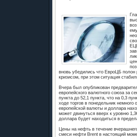
Гла
выс
воз
ему
нео
сво
ЕЦБ
зав
лик
цен
поз
вновь убедились что ЕвроЦБ полон
кризисом, при этом ситуация стабил
Вчера был опубликован предварите
европейского валютного союза за се
пункта до 52,1 пункта, что на 0,3 пу
ходе торгов в понедельник немного
европейской валюты и доллара нахо
может двинуться вверх к уровню 1,3
доллара будет находиться в предела
Цены на нефть в течение вчерашнег
смеси нефти Brent в настоящий момен