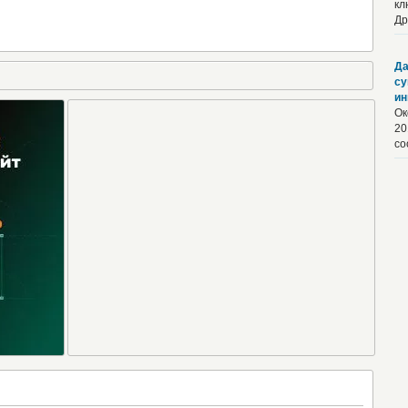
кл
Др
Да
су
ин
Ок
20
со