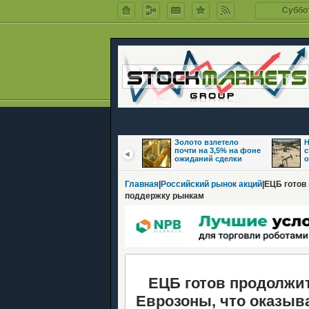
Суббот
Цены на нефть
Золото взлетело
Н
восстановились на
почти на 3,5% на фоне
с
фоне надежд на
ожиданий сделки
о
Главная
|
Российский рынок акций
|ЕЦБ готов
поддержку рынкам
ЕЦБ готов продолжит
Еврозоны, что оказыв