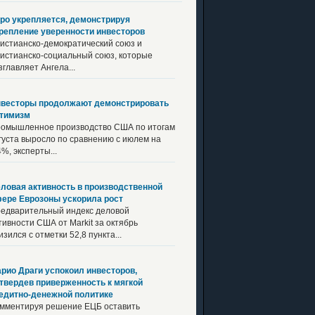
ро укрепляется, демонстрируя
репление уверенности инвесторов
истианско-демократический союз и
истианско-социальный союз, которые
зглавляет Ангела...
весторы продолжают демонстрировать
тимизм
омышленное производство США по итогам
густа выросло по сравнению с июлем на
4%, эксперты...
ловая активность в производственной
ере Еврозоны ускорила рост
едварительный индекс деловой
тивности США от Markit за октябрь
изился с отметки 52,8 пункта...
рио Драги успокоил инвесторов,
твердев приверженность к мягкой
едитно-денежной политике
мментируя решение ЕЦБ оставить