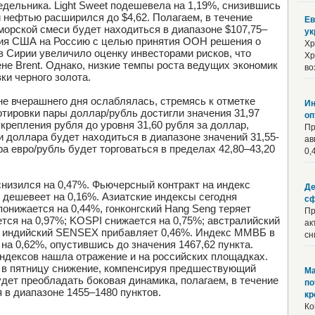
едельника. Light Sweet подешевела на 1,19%, снизившись
ой нефтью расширился до $4,62. Полагаем, в течение
Ев
морской смеси будет находиться в диапазоне $107,75–
ук
ния США на Россию с целью принятия ООН решения о
Хр
в Сирии увеличило оценку инвесторами рисков, что
Хр
цене Brent. Однако, низкие темпы роста ведущих экономик
во
ки черного золота.
не вчерашнего дня ослаблялась, стремясь к отметке
Ин
котировки пары доллар/рубль достигли значения 31,97
оп
крепления рубля до уровня 31,60 рубля за доллар,
Пр
 доллара будет находиться в диапазоне значений 31,55-
ав
ра евро/рубль будет торговаться в пределах 42,80–43,20
0,
снизился на 0,47%. Фьючерсный контракт на индекс
Де
 дешевеет на 0,16%. Азиатские индексы сегодня
сф
онижается на 0,44%, гонконгский Hang Seng теряет
Пр
тся на 0,97%; KOSPI снижается на 0,75%; австралийский
ак
, индийский SENSEX прибавляет 0,46%. Индекс ММВБ в
сн
 на 0,62%, опустившись до значения 1467,62 пункта.
ндексов нашла отражение и на российских площадках.
 в пятницу снижение, компенсируя предшествующий
Ма
удет преобладать боковая динамика, полагаем, в течение
по
в диапазоне 1455–1480 пунктов.
кр
Ко