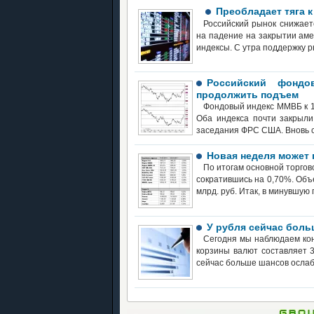
Преобладает тяга 
Российский рынок снижает
на падение на закрытии аме
индексы. С утра поддержку 
Российский фондо
продолжить подъем
Фондовый индекс ММВБ к 17
Оба индекса почти закрыли
заседания ФРС США. Вновь с
Новая неделя может 
По итогам основной торгов
сократившись на 0,70%. Объе
млрд. руб. Итак, в минувшую
У рубля сейчас боль
Сегодня мы наблюдаем кон
корзины валют составляет 3
сейчас больше шансов ослабн