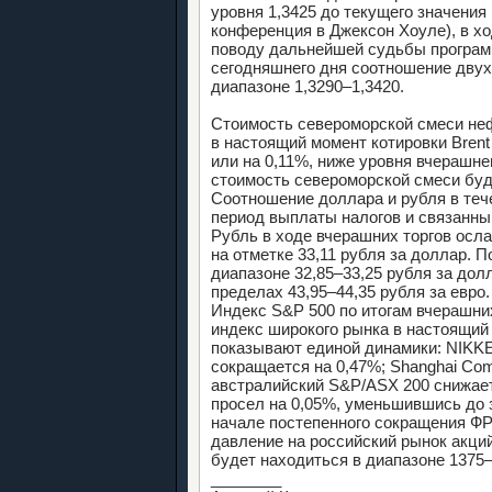
уровня 1,3425 до текущего значения
конференция в Джексон Хоуле), в х
поводу дальнейшей судьбы программ
сегодняшнего дня соотношение двух
диапазоне 1,3290–1,3420.
Стоимость североморской смеси неф
в настоящий момент котировки Brent 
или на 0,11%, ниже уровня вчерашне
стоимость североморской смеси буде
Соотношение доллара и рубля в теч
период выплаты налогов и связанны
Рубль в ходе вчерашних торгов осла
на отметке 33,11 рубля за доллар. 
диапазоне 32,85–33,25 рубля за дол
пределах 43,95–44,35 рубля за евро.
Индекс S&P 500 по итогам вчерашних
индекс широкого рынка в настоящий
показывают единой динамики: NIKKE
сокращается на 0,47%; Shanghai Co
австралийский S&P/ASX 200 снижает
просел на 0,05%, уменьшившись до з
начале постепенного сокращения ФР
давление на российский рынок акци
будет находиться в диапазоне 1375–
________