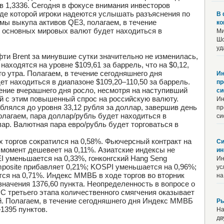
 в 1,3336. Сегодня в фокусе внимания инвесторов
оде которой игроки надеются услышать разъяснения по
В 
ы выкупа активов QE3, полагаем, в течение
ко
 основных мировых валют будет находиться в
Ми
Шо
уд
ти Brent за минувшие сутки значительно не изменилась,
находятся на уровне $109,61 за баррель, что на $0,12,
го утра. Полагаем, в течение сегодняшнего дня
Ин
т находиться в диапазоне $109,20–110,50 за баррель.
пр
ение вчерашнего дня росло, несмотря на наступивший
с
й с этим повышенный спрос на российскую валюту.
Ин
блялся до уровня 33,12 рубля за доллар, завершив день
пр
Полагаем, пара доллар/рубль будет находиться в
си
лар. Валютная пара евро/рубль будет торговаться в
 торгов сократился на 0,58%. Фьючерсный контракт на
Си
 момент дешевеет на 0,11%. Азиатские индексы не
ин
I уменьшается на 0,33%, гонконгский Hang Seng
Ин
mposite прибавляет 0,21%; KOSPI уменьшается на 0,96%;
ус
ся на 0,71%. Индекс ММВБ в ходе торгов во вторник
на 
начения 1376,60 пункта. Неопределенность в вопросе о
С третьего этапа количественного смягчения оказывает
й. Полагаем, в течение сегодняшнего дня Индекс ММВБ
Ры
1395 пунктов.
На
дв