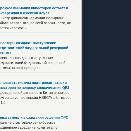
фокусе внимания инвесторов остается
нференция в Джексон Хоуле
нистр финансов Германии Вольфганг
йбле заявил, что, по всей вероятности, не
астся избежать...
весторы ожидают выступление
едставителей Федеральной резервной
истемы
весторы ожидают выступление
едставителей Федеральной резервной
стемы на конференции в...
льная статистика подогревает страхи
весторов по вопросу сворачивания QE3
декс деловой активности Китая в секторе
луг за август, по версии HSBC/Markit, вырос
1,5...
нки замерли в ожидании решений ФРС
кануне стартовало сентябрьское
ухдневное заседание Комитета по