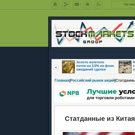
Четвер
Цены на нефть
Золото взлетело
Н
восстановились на
почти на 3,5% на фоне
с
фоне надежд на
ожиданий сделки
о
Главная
|
Российский рынок акций
|Статданны
Статданные из Китая