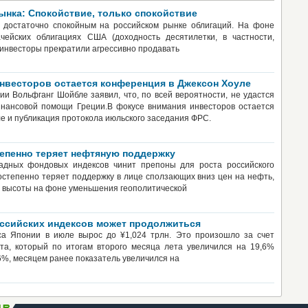
ынка: Спокойствие, только спокойствие
 достаточно спокойным на российском рынке облигаций. На фоне
ачейских облигациях США (доходность десятилетки, в частности,
 инвесторы прекратили агрессивно продавать
нвесторов остается конференция в Джексон Хоуле
и Вольфганг Шойбле заявил, что, по всей вероятности, не удастся
инансовой помощи Греции.В фокусе внимания инвесторов остается
е и публикация протокола июльского заседания ФРС.
епенно теряет нефтяную поддержку
адных фондовых индексов чинит препоны для роста российского
постепенно теряет поддержку в лице сползающих вниз цен на нефть,
е высоты на фоне уменьшения геополитической
оссийских индексов может продолжиться
са Японии в июле вырос до ¥1,024 трлн. Это произошло за счет
а, который по итогам второго месяца лета увеличился на 19,6%
6%, месяцем ранее показатель увеличился на