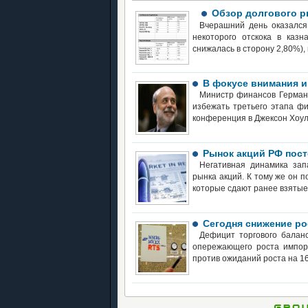
Обзор долгового р
Вчерашний день оказался
некоторого отскока в казн
снижалась в сторону 2,80%),
В фокусе внимания и
Министр финансов Германи
избежать третьего этапа ф
конференция в Джексон Хоул
Рынок акций РФ пост
Негативная динамика зап
рынка акций. К тому же он 
которые сдают ранее взяты
Сегодня снижение р
Дефицит торгового балан
опережающего роста импорт
против ожиданий роста на 1