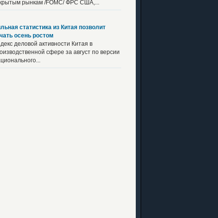
крытым рынкам /FOMC/ ФРС США,...
льная статистика из Китая позволит
чать осень ростом
декс деловой активности Китая в
оизводственной сфере за август по версии
ционального...