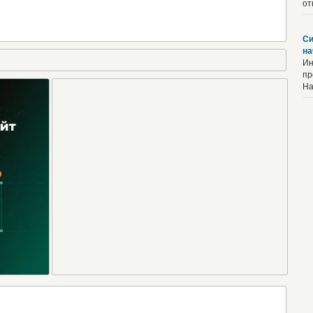
от
Си
на
Ин
пр
На