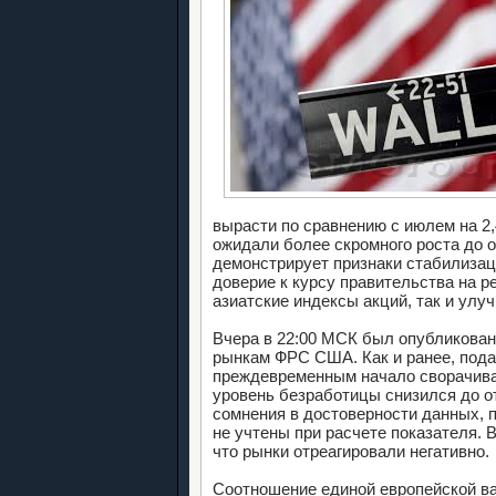
вырасти по сравнению с июлем на 2,
ожидали более скромного роста до о
демонстрирует признаки стабилизац
доверие к курсу правительства на 
азиатские индексы акций, так и улу
Вчера в 22:00 МСК был опубликован
рынкам ФРС США. Как и ранее, под
преждевременным начало сворачиван
уровень безработицы снизился до о
сомнения в достоверности данных, 
не учтены при расчете показателя. 
что рынки отреагировали негативно.
Соотношение единой европейской ва