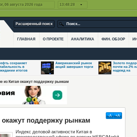
г, 06 августа 2026 года
13:48:28
Расширенный поиск
ГЛАВНАЯ
О ПРОЕКТЕ
АНАЛИТИКА
ФИН. ОБЗОР
И
ефть сохраняет
Американский рынок
Золото подо
табильность в
акций завершил торги
почти на 2% 
жидании итогов
надежд на
е из Китая окажут поддержку рынкам
-А
+А
 окажут поддержку рынкам
Индекс деловой активности Китая в
производственной сфере по версии HSBC/Markit