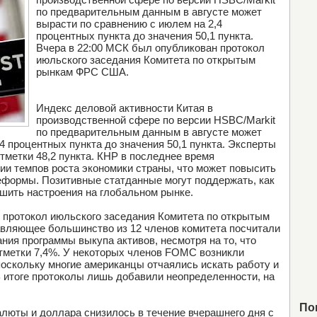
по предварительным данным в августе может
вырасти по сравнению с июлем на 2,4
процентных пункта до значения 50,1 пункта.
Вчера в 22:00 МСК был опубликован протокол
июльского заседания Комитета по открытым
рынкам ФРС США.
Индекс деловой активности Китая в
производственной сфере по версии HSBC/Markit
по предварительным данным в августе может
4 процентных пункта до значения 50,1 пункта. Эксперты
тметки 48,2 пункта. КНР в последнее время
ии темпов роста экономики страны, что может повысить
реформы. Позитивные статданные могут поддержать, как
чшить настроения на глобальном рынке.
 протокол июльского заседания Комитета по открытым
авляющее большинство из 12 членов комитета посчитали
ия программы выкупа активов, несмотря на то, что
тметки 7,4%. У некоторых членов FOMC возникли
поскольку многие американцы отчаялись искать работу и
В итоге протоколы лишь добавили неопределенности, на
По
люты и доллара снизилось в течение вчерашнего дня с