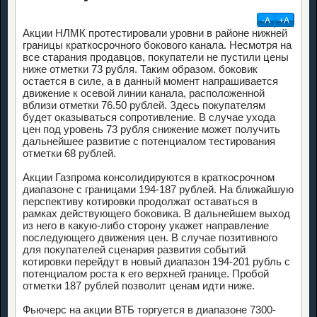
-А
+А
Акции НЛМК протестировали уровни в районе нижней
границы краткосрочного бокового канала. Несмотря на
все старания продавцов, покупатели не пустили цены
ниже отметки 73 рубля. Таким образом. боковик
остается в силе, а в данный момент напрашивается
движение к осевой линии канала, расположенной
вблизи отметки 76.50 рублей. Здесь покупателям
будет оказываться сопротивление. В случае ухода
цен под уровень 73 рубля снижение может получить
дальнейшее развитие с потенциалом тестирования
отметки 68 рублей.
Акции Газпрома консолидируются в краткосрочном
диапазоне с границами 194-187 рублей. На ближайшую
перспективу котировки продолжат оставаться в
рамках действующего боковика. В дальнейшем выход
из него в какую-либо сторону укажет направление
последующего движения цен. В случае позитивного
для покупателей сценария развития событий
котировки перейдут в новый диапазон 194-201 рубль с
потенциалом роста к его верхней границе. Пробой
отметки 187 рублей позволит ценам идти ниже.
Фьючерс на акции ВТБ торгуется в диапазоне 7300-