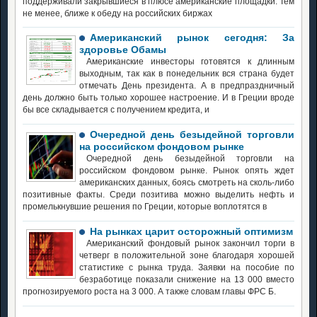
поддерживали закрывшиеся в плюсе американские площадки. Тем
не менее, ближе к обеду на российских биржах
Американский рынок сегодня: За
здоровье Обамы
Американские инвесторы готовятся к длинным
выходным, так как в понедельник вся страна будет
отмечать День президента. А в предпраздничный
день должно быть только хорошее настроение. И в Греции вроде
бы все складывается с получением кредита, и
Очередной день безыдейной торговли
на российском фондовом рынке
Очередной день безыдейной торговли на
российском фондовом рынке. Рынок опять ждет
американских данных, боясь смотреть на сколь-либо
позитивные факты. Среди позитива можно выделить нефть и
промелькнувшие решения по Греции, которые воплотятся в
На рынках царит осторожный оптимизм
Американский фондовый рынок закончил торги в
четверг в положительной зоне благодаря хорошей
статистике с рынка труда. Заявки на пособие по
безработице показали снижение на 13 000 вместо
прогнозируемого роста на 3 000. А также словам главы ФРС Б.