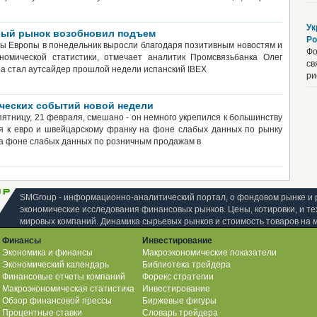
Ук
ый рынок возобновил подъем
Ро
 Европы в понедельник выросли благодаря позитивным новостям и
Фо
номической статистики, отмечает аналитик Промсвязьбанка Олег
св
ра стал аутсайдер прошлой недели испанский IBEX
ри
ческих событий новой недели
ятницу, 21 февраля, смешано - он немного укрепился к большинству
ся к евро и швейцарскому франку на фоне слабых данных по рынку
а фоне слабых данных по розничным продажам в
SMGroup - информационно-аналитический портал, о фондовом рынке и 
экономические исследования финансовых рынков. Цены, котировки, и те
мировых компаний. Динамика сырьевых рынков и стоимость товаров на 
Финансы
Инвестирование
Экономика и финансы
Макроэкономические показатели
Экономический календарь
Библиотека трейдера
Финансовые отчеты компаний
Форекс стратегии
Макроэкономическая статистика
Инвестирование
Обзор финансовой прессы
Биржевые фигуры
Процентные ставки
Словарь трейдера