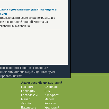
раина и девальвация давят на индексы
ссии
ндовые рынки всего мира покраснели в
язи с очередной волной бегства из
скованных активов на...
рынке форекс. Прогнозы, обзоры и
хнический анализ акций и ценных бумаг
мировых биржах
Акции российских компаний
Газпром
Сбербанк
Роснефть
ВТБ
Ростелеком
Аэрофлот
Мечел
Магнит
Лукойл
Россети
Башнефть
Уралкалий