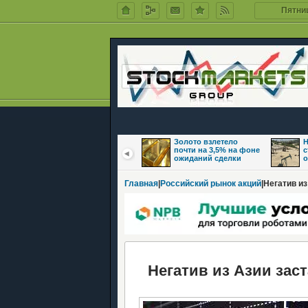
Пятниц
Цены на нефть
Золото взлетело
Н
восстановились на
почти на 3,5% на фоне
с
фоне надежд на
ожиданий сделки
о
Главная
|
Российский рынок акций
|Негатив и
Негатив из Азии заст