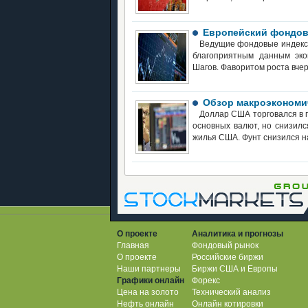
Европейский фондов
Ведущие фондовые индексы
благоприятным данным эко
Шагов. Фаворитом роста вче
Обзор макроэкономи
Доллар США торговался в п
основных валют, но снизил
жилья США. Фунт снизился н
О проекте
Аналитика и прогнозы
Главная
Фондовый рынок
О проекте
Российские биржи
Наши партнеры
Биржи США и Европы
Графики онлайн
Форекс
Цена на золото
Технический анализ
Нефть онлайн
Онлайн котировки