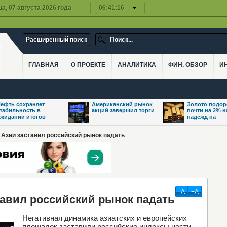
а, 07 августа 2026 года
06:41:16
Расширенный поиск
ГЛАВНАЯ
О ПРОЕКТЕ
АНАЛИТИКА
ФИН. ОБЗОР
И
ефть сохраняет
Американский рынок
Золото подо
табильность в
акций завершил торги
почти на 2% 
жидании итогов
надежд на
з Азии заставил российский рынок падать
-А
+А
авил российский рынок падать
Негативная динамика азиатских и европейских
площадок заставили российские индексы нести