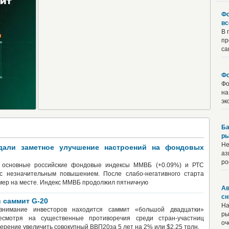
Фо
вс
В 
пр
са
Фо
Фо
на
эк
Ба
ры
Не
али заметное улучшение настроений на фондовых
аз
ро
 основные российские фондовые индексы ММВБ (+0.09%) и РТС
 с незначительным повышением. После слабо-негативного старта
амер на месте. Индекс ММВБ продолжил пятничную
Ав
сн
 саммит G-20
На
внимание инвесторов находится саммит «большой двадцатки»
ры
смотря на существенные противоречия среди стран-участниц
оч
ерение увеличить совокупный ВВП20за 5 лет на 2% или $2,25 трлн.