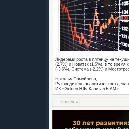
Лидерами роста в пятницу на текущ
(2,7%) и Новатэк (1,5%), в то врем
(-3,6%), Система (-2,2%) и Мостотрес
_________
Наталья Самойлова,
Руководитель аналитического депар
ИК «Golden Hills-КапиталЪ АМ»
25.02.2014