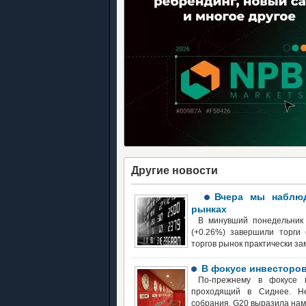
Другие новости
Вчера мы наблюд
рынках
В минувший понедельник
(+0.26%) завершили торги
торгов рынок практически з
В фокусе инвесторов
По-прежнему в фокусе 
проходящий в Сиднее. Не
собрания, G20 выразила нам