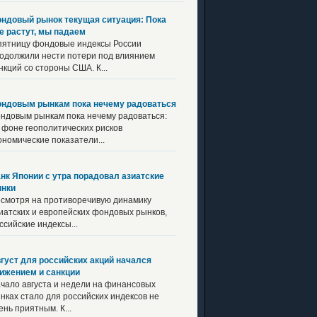
ндовый рынок текущая ситуация: Пока
е растут, мы падаем
пятницу фондовые индексы России
одолжили нести потери под влиянием
нкций со стороны США. К...
ндовым рынкам пока нечему радоваться
ндовым рынкам пока нечему радоваться:
 фоне геополитических рисков
ономические показатели...
нк Японии с утра порадовал азиатские
нки
смотря на противоречивую динамику
иатских и европейских фондовых рынков,
ссийские индексы...
густ для российских акций начался
ижением и санкции
чало августа и недели на финансовых
нках стало для российских индексов не
ень приятным. К...