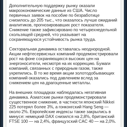
Дополнительную поддержку рынку оказали
макроэкономические данные из США. Число
первичных заявок на пособие по безработице
снизилось до 205 тыс., что оказалось лучше ожиданий
аналитиков, прогнозировавших рост показателя.
Снижение также зафиксировано по четырехнедельной
скользящей средней, что указывает на
сохраняющуюся устойчивость рынка труда.
Секторальная динамика оставалась неоднородной.
Акции нефтесервисных компаний продемонстрировали
рост на фоне сохраняющихся высоких цен на
энергоносители, несмотря на их коррекцию. Бумаги
компаний, связанных с природным газом, также
укрепились. В то же время акции золотодобывающих
компаний оказались под давлением вслед за
снижением цен на драгоценные металлы.
На внешних площадках наблюдалась негативная
динамика. Азиатские рынки продемонстрировали
существенное снижение, в частности японский Nikkei
225 потерял более 3%, а гонконгский Hang Seng —
около 2%. Европейские индексы также закрылись в
минусе: немецкий DAX снизился на 2,8%, британский
FTSE 100 — на 2,4%, французский CAC 40 — на 2,0%.