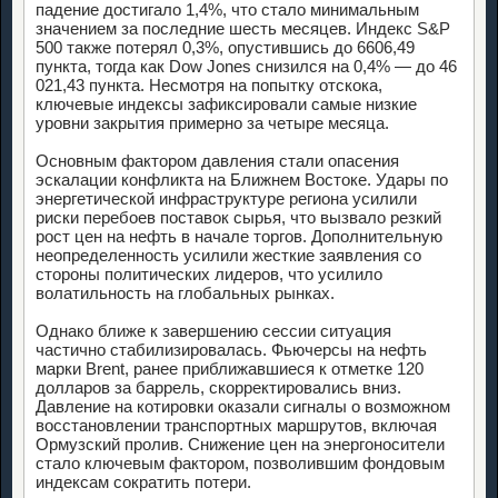
падение достигало 1,4%, что стало минимальным
значением за последние шесть месяцев. Индекс S&P
500 также потерял 0,3%, опустившись до 6606,49
пункта, тогда как Dow Jones снизился на 0,4% — до 46
021,43 пункта. Несмотря на попытку отскока,
ключевые индексы зафиксировали самые низкие
уровни закрытия примерно за четыре месяца.
Основным фактором давления стали опасения
эскалации конфликта на Ближнем Востоке. Удары по
энергетической инфраструктуре региона усилили
риски перебоев поставок сырья, что вызвало резкий
рост цен на нефть в начале торгов. Дополнительную
неопределенность усилили жесткие заявления со
стороны политических лидеров, что усилило
волатильность на глобальных рынках.
Однако ближе к завершению сессии ситуация
частично стабилизировалась. Фьючерсы на нефть
марки Brent, ранее приближавшиеся к отметке 120
долларов за баррель, скорректировались вниз.
Давление на котировки оказали сигналы о возможном
восстановлении транспортных маршрутов, включая
Ормузский пролив. Снижение цен на энергоносители
стало ключевым фактором, позволившим фондовым
индексам сократить потери.