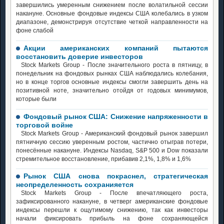
завершились умеренным снижением после волатильной сессии
накануне. Основные фондовые индексы США колебались в узком
диапазоне, демонстрируя отсутствие четкой направленности на
фоне слабой
Акции американских компаний пытаются
восстановить доверие инвесторов
Stock Markets Group - После значительного роста в пятницу, в
понедельник на фондовых рынках США наблюдались колебания,
но в конце торгов основные индексы смогли завершить день на
позитивной ноте, значительно отойдя от годовых минимумов,
которые были
Фондовый рынок США: Снижение напряженности в
торговой войне
Stock Markets Group - Американский фондовый рынок завершил
пятничную сессию уверенным ростом, частично отыграв потери,
понесённые накануне. Индексы Nasdaq, S&P 500 и Dow показали
стремительное восстановление, прибавив 2,1%, 1,8% и 1,6%
Рынок США снова покраснел, стратегическая
неопределенность сохранияется
Stock Markets Group - После впечатляющего роста,
зафиксированного накануне, в четверг американские фондовые
индексы перешли к ощутимому снижению, так как инвесторы
начали фиксировать прибыль на фоне сохраняющейся