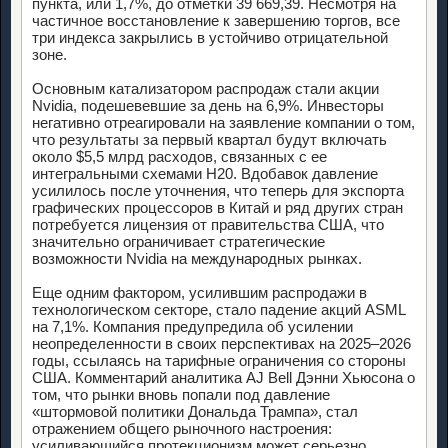
пункта, или 1,7%, до отметки 39 669,39. Несмотря на
частичное восстановление к завершению торгов, все
три индекса закрылись в устойчиво отрицательной
зоне.
Основным катализатором распродаж стали акции
Nvidia, подешевевшие за день на 6,9%. Инвесторы
негативно отреагировали на заявление компании о том,
что результаты за первый квартал будут включать
около $5,5 млрд расходов, связанных с ее
интегральными схемами H20. Вдобавок давление
усилилось после уточнения, что теперь для экспорта
графических процессоров в Китай и ряд других стран
потребуется лицензия от правительства США, что
значительно ограничивает стратегические
возможности Nvidia на международных рынках.
Еще одним фактором, усилившим распродажи в
технологическом секторе, стало падение акций ASML
на 7,1%. Компания предупредила об усилении
неопределенности в своих перспективах на 2025–2026
годы, ссылаясь на тарифные ограничения со стороны
США. Комментарий аналитика AJ Bell Дэнни Хьюсона о
том, что рынки вновь попали под давление
«штормовой политики Дональда Трампа», стал
отражением общего рыночного настроения:
усиливающийся протекционизм может серьезно