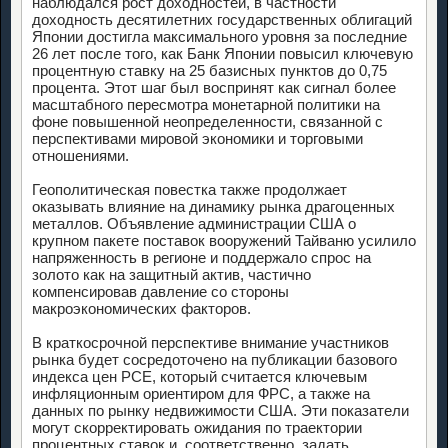
наблюдался рост доходностей, в частности
доходность десятилетних государственных облигаций
Японии достигла максимального уровня за последние
26 лет после того, как Банк Японии повысил ключевую
процентную ставку на 25 базисных пунктов до 0,75
процента. Этот шаг был воспринят как сигнал более
масштабного пересмотра монетарной политики на
фоне повышенной неопределенности, связанной с
перспективами мировой экономики и торговыми
отношениями.
Геополитическая повестка также продолжает
оказывать влияние на динамику рынка драгоценных
металлов. Объявление администрации США о
крупном пакете поставок вооружений Тайваню усилило
напряженность в регионе и поддержало спрос на
золото как на защитный актив, частично
компенсировав давление со стороны
макроэкономических факторов.
В краткосрочной перспективе внимание участников
рынка будет сосредоточено на публикации базового
индекса цен PCE, который считается ключевым
инфляционным ориентиром для ФРС, а также на
данных по рынку недвижимости США. Эти показатели
могут скорректировать ожидания по траектории
процентных ставок и, соответственно, задать