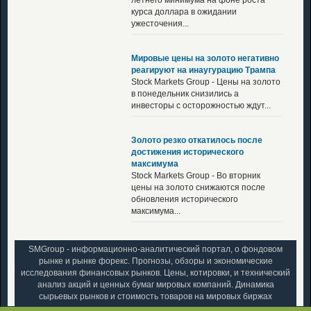
летнего минимума на фоне роста
курса доллара в ожидании
ужесточения...
Мировые цены на золото негативно
реагируют на инаугурацию Трампа
Stock Markets Group - Цены на золото
в понедельник снизились а
инвесторы с осторожностью ждут...
Золото резко откатилось после
достижения исторического
максимума
Stock Markets Group - Во вторник
цены на золото снижаются после
обновления исторического
максимума...
SMGroup - информационно-аналитический портал, о фондовом
рынке и рынке форекс. Прогнозы, обзоры и экономические
исследования финансовых рынков. Цены, котировки, и технический
анализ акций и ценных бумаг мировых компаний. Динамика
сырьевых рынков и стоимость товаров на мировых биржах