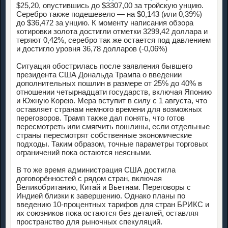
$25,20, опустившись до $3307,00 за тройскую унцию.
Серебро также подешевело — на $0,143 (или 0,39%)
до $36,472 за унцию. К моменту написания обзора
котировки золота достигли отметки 3299,42 доллара и
теряют 0,42%, серебро так же остается под давлением
и достигло уровня 36,78 долларов (-0,06%)
Ситуация обострилась после заявления бывшего
президента США Дональда Трампа о введении
дополнительных пошлин в размере от 25% до 40% в
отношении четырнадцати государств, включая Японию
и Южную Корею. Мера вступит в силу с 1 августа, что
оставляет странам немного времени для возможных
переговоров. Трамп также дал понять, что готов
пересмотреть или смягчить пошлины, если отдельные
страны пересмотрят собственные экономические
подходы. Таким образом, точные параметры торговых
ограничений пока остаются неясными.
В то же время администрация США достигла
договорённостей с рядом стран, включая
Великобританию, Китай и Вьетнам. Переговоры с
Индией близки к завершению. Однако планы по
введению 10-процентных тарифов для стран БРИКС и
их союзников пока остаются без деталей, оставляя
пространство для рыночных спекуляций.