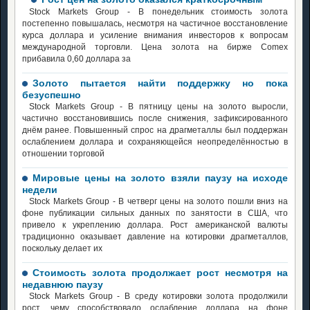
Stock Markets Group - В понедельник стоимость золота
постепенно повышалась, несмотря на частичное восстановление
курса доллара и усиление внимания инвесторов к вопросам
международной торговли. Цена золота на бирже Comex
прибавила 0,60 доллара за
Золото пытается найти поддержку но пока
безуспешно
Stock Markets Group - В пятницу цены на золото выросли,
частично восстановившись после снижения, зафиксированного
днём ранее. Повышенный спрос на драгметаллы был поддержан
ослаблением доллара и сохраняющейся неопределённостью в
отношении торговой
Мировые цены на золото взяли паузу на исходе
недели
Stock Markets Group - В четверг цены на золото пошли вниз на
фоне публикации сильных данных по занятости в США, что
привело к укреплению доллара. Рост американской валюты
традиционно оказывает давление на котировки драгметаллов,
поскольку делает их
Стоимость золота продолжает рост несмотря на
недавнюю паузу
Stock Markets Group - В среду котировки золота продолжили
рост, чему способствовало ослабление доллара на фоне