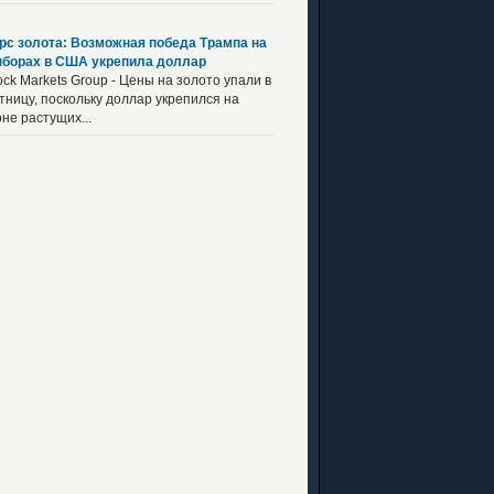
рс золота: Возможная победа Трампа на
борах в США укрепила доллар
ock Markets Group - Цены на золото упали в
тницу, поскольку доллар укрепился на
не растущих...