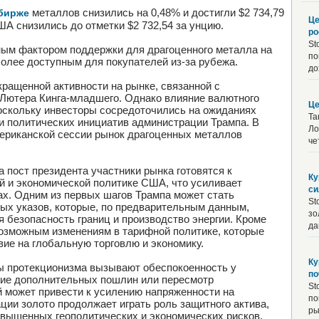
металлов снизились на 0,48% и достигли $2 734,79
 бирже
Це
А снизились до отметки $2 732,54 за унцию.
ро
St
ным фактором поддержки для драгоценного металла на
по
более доступным для покупателей из-за рубежа.
до
кращенной активности на рынке, связанной с
Лютера Кинга-младшего. Однако влияние валютного
Це
оскольку инвесторы сосредоточились на ожиданиях
Та
и политических инициатив администрации Трампа. В
Ло
мериканской сессии рынок драгоценных металлов
че
 пост президента участники рынка готовятся к
Ку
й и экономической политике США, что усиливает
си
х. Одним из первых шагов Трампа может стать
St
ых указов, которые, по предварительным данным,
зо
 безопасность границ и производство энергии. Кроме
да
 возможным изменениям в тарифной политике, которые
ие на глобальную торговлю и экономику.
Ку
ы протекционизма вызывают обеспокоенность у
по
ние дополнительных пошлин или пересмотр
St
 может привести к усилению напряженности на
по
ции золото продолжает играть роль защитного актива,
ры
овышенных геополитических и экономических рисков.