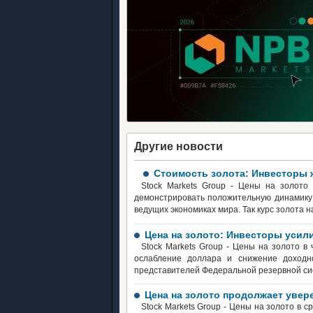
Другие новости
Стоимость золота: Инвесторы 
Stock Markets Group - Цены на золото
демонстрировать положительную динамику
ведущих экономиках мира. Так курс золота н
Цена на золото: Инвесторы усил
Stock Markets Group - Цены на золото в
ослабление доллара и снижение доходн
представителей Федеральной резервной си
Цена на золото продолжает увер
Stock Markets Group - Цены на золото в