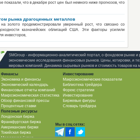
 показали, что в декабре рост цен был немного ниже прогнозов, что
стом рынка драгоценных металлов
ы на золото продемонстрировали уверенный рост, что связано со
оходности казначейских облигаций США. Эти факторы усилили
ля инвесторов,
SMGroup - информационно-аналитический портал, о фондовом рынке и 
экономические исследования финансовых рынков. Цены, котировки, и те
мировых компаний. Динамика сырьевых рынков и стоимость товаров на 
Финансы
Инвестирование
Экономика и финансы
Макроэкономические показатели
Экономический календарь
Библиотека трейдера
Финансовые отчеты компаний
Форекс стратегии
Макроэкономическая статистика
Инвестирование
Обзор финансовой прессы
Биржевые фигуры
Процентные ставки
Словарь трейдера
Полезные ресурсы
Лондонская биржа
Франкфуртская биржа
Мы в соц сетях:
Американские биржи
Токийская биржа
Московская биржа