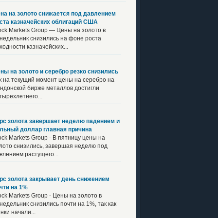
на на золото снижается под давлением
ста казначейских облигаций США
ock Markets Group — Цены на золото в
недельник снизились на фоне роста
ходности казначейских...
ны на золото и серебро резко снизились
к на текущий момент цены на серебро на
ндонской бирже металлов достигли
тырехлетнего...
рс золота завершает неделю падением и
льный доллар главная причина
ock Markets Group - В пятницу цены на
лото снизились, завершая неделю под
влением растущего...
рс золота закрывает день снижением
чти на 1%
ock Markets Group - Цены на золото в
недельник снизились почти на 1%, так как
нки начали...