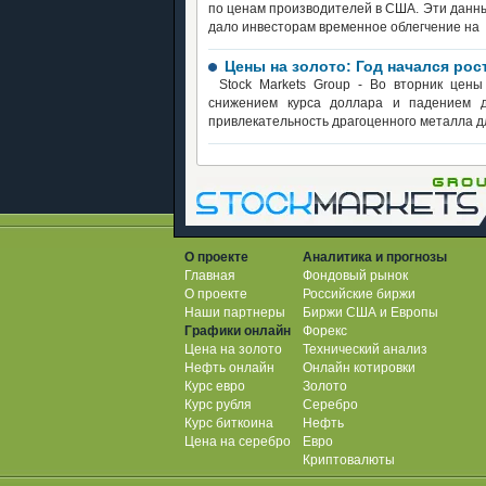
по ценам производителей в США. Эти данные
дало инвесторам временное облегчение на
Цены на золото: Год начался ро
Stock Markets Group - Во вторник цен
снижением курса доллара и падением д
привлекательность драгоценного металла д
О проекте
Аналитика и прогнозы
Главная
Фондовый рынок
О проекте
Российские биржи
Наши партнеры
Биржи США и Европы
Графики онлайн
Форекс
Цена на золото
Технический анализ
Нефть онлайн
Онлайн котировки
Курс евро
Золото
Курс рубля
Серебро
Курс биткоина
Нефть
Цена на серебро
Евро
Криптовалюты