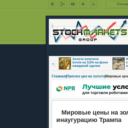
Пятниц
Цены на нефть
Золото взлетело
Н
восстановились на
почти на 3,5% на фоне
с
фоне надежд на
ожиданий сделки
о
Главная
|
Прогноз цен на золото
|Мировые цен
Мировые цены на золо
инаугурацию Трампа