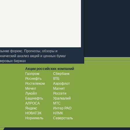
рынке форекс. Прогнозы, обзоры и
хнический анализ акций и ценных бумаг
мировых биржах
Акции российских компаний
Газпром
Сбербанк
Роснефть
ВТБ
Ростелеком
Аэрофлот
Мечел
Магнит
Лукойл
Россети
Башнефть
Уралкалий
АЛРОСА
МТС
Яндекс
Интер РАО
НОВАТЭК
НЛМК
Норникель
Северсталь