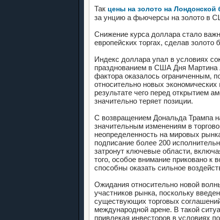
Так
цены на золото на Лондонской
за унцию а фьючерсы на золото в СШ
Снижение курса доллара стало важ
европейских торгах, сделав золото 
Индекс доллара упал в условиях со
празднованием в США Дня Мартина 
фактора оказалось ограниченным, п
относительно новых экономических 
результате чего перед открытием а
значительно теряет позиции.
С возвращением Дональда Трампа на
значительным изменениям в торгово
неопределенность на мировых рынка
подписание более 200 исполнительн
затронут ключевые области, включая
того, особое внимание приковано к
способны оказать сильное воздейств
Ожидания относительно новой волн
участников рынка, поскольку введе
существующих торговых соглашений
международной арене. В такой ситуа
привлекая инвесторов в условиях п