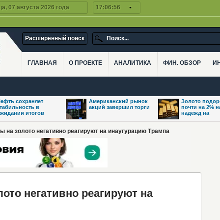
а, 07 августа 2026 года
17:06:56
Расширенный поиск
ГЛАВНАЯ
О ПРОЕКТЕ
АНАЛИТИКА
ФИН. ОБЗОР
И
ефть сохраняет
Американский рынок
Золото подо
табильность в
акций завершил торги
почти на 2% 
жидании итогов
надежд на
ы на золото негативно реагируют на инаугурацию Трампа
то негативно реагируют на