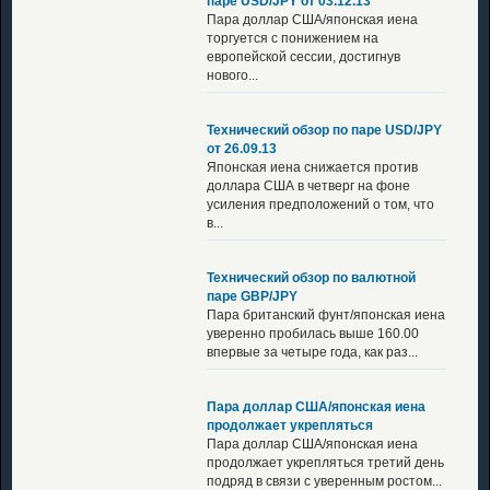
паре USD/JPY от 03.12.13
Пара доллар США/японская иена
торгуется с понижением на
европейской сессии, достигнув
нового...
Технический обзор по паре USD/JPY
от 26.09.13
Японская иена снижается против
доллара США в четверг на фоне
усиления предположений о том, что
в...
Технический обзор по валютной
паре GBP/JPY
Пара британский фунт/японская иена
уверенно пробилась выше 160.00
впервые за четыре года, как раз...
Пара доллар США/японская иена
продолжает укрепляться
Пара доллар США/японская иена
продолжает укрепляться третий день
подряд в связи с уверенным ростом...