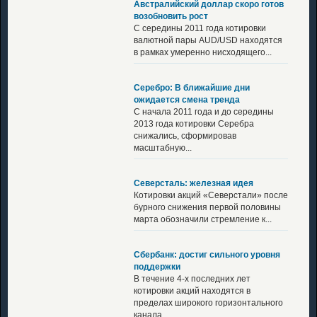
Австралийский доллар скоро готов
возобновить рост
С середины 2011 года котировки
валютной пары AUD/USD находятся
в рамках умеренно нисходящего...
Серебро: В ближайшие дни
ожидается смена тренда
С начала 2011 года и до середины
2013 года котировки Серебра
снижались, сформировав
масштабную...
Северсталь: железная идея
Котировки акций «Северстали» после
бурного снижения первой половины
марта обозначили стремление к...
Сбербанк: достиг сильного уровня
поддержки
В течение 4-х последних лет
котировки акций находятся в
пределах широкого горизонтального
канала,...