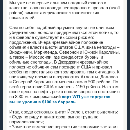
Мы уже не впервые слышим погодный фактор в
качестве главного довода неожиданного провала («soft
patch») зимних американских экономических
показателей.
Сам по себе подобный аргумент звучит не слишком
убедительно, но если придерживаться этой логики, то
и в феврале существует высокий риск его
продолжения. Вчера чрезвычайное положение
объявили власти шести штатов США из-за непогоды –
Вирджинии, Мэриленда, Северной и Южной Каролины,
а также – Миссисипи, где ожидаются бураны и
обильные снегопады. В Джорджии чрезвычайное
положение объявил сам президент США и призвал
особенно пристально контролировать там ситуацию. К
настоящему времени в аэропортах Атланты, Далласа
и Северной Каролины отменены около 900 рейсов. По
всей территории США отменены 1150 рейсов. На этом
фоне цены на нефть резко пошли вверх: по состоянию
на 8:30 мск американский
сорт WTI уже торгуется
.
выше уровня в $100 за баррель
Итак, среди основных цитат Йеллен, стоит выделить:
• Судя по ряду индикаторов, рынок труда не
нормализовался;
• Заметное изменение перспектив экономики заставит