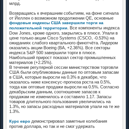
млрд.
Возвращаясь к вчерашним событиям, на фоне сигнала
от Йеллен о возможном продолжении QE, основные
фондовые индексы США завершили торги на
. Все компоненты индекса
положительной территории
Dow Jones, кроме одного, закрылись в плюсе. Упали в
цене только акции Cisco Systems (CSCO, -0.53%) на
ожиданиях слабого квартального финотчёта. Лидером
оказались акции Boeing (BA, +2.36%). Все секторы
индекса S&P 500 завершили торги в плюсе.
Наибольший прирост показал сектор промышленных
материалов (+2.25%).
В течение регулярной сессии министерством торговли
США были опубликованы данные по оптовым запасам
в США, которые выросли на 0.3% в декабре, что
оказалось ниже консенсус-прогноза роста на 0.5%,
тогда как оптовые продажи выросли на 0.5%. Согласно
декабрьским данным, соотношение запасов к
продажам не изменилось и составило 1.17. Запасы
товаров длительного пользования увеличились на
1.3%, но запасы расходных материалов упали на те же
1.3%.
демонстрировал заметные колебания
Курс евро
против доллара, но так и не смог удержать