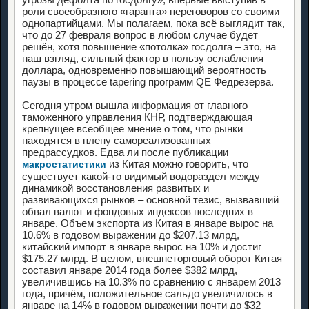
роли своеобразного «гаранта» переговоров со своими
однопартийцами. Мы полагаем, пока всё выглядит так,
что до 27 февраля вопрос в любом случае будет
решён, хотя повышение «потолка» госдолга – это, на
наш взгляд, сильный фактор в пользу ослабления
доллара, одновременно повышающий вероятность
паузы в процессе tapering программ QE Федрезерва.
Сегодня утром вышла информация от главного
таможенного управления КНР, подтверждающая
крепнущее всеобщее мнение о том, что рынки
находятся в плену самореализованных
предрассудков. Едва ли после публикации
из Китая можно говорить, что
макростатистики
существует какой-то видимый водораздел между
динамикой восстановления развитых и
развивающихся рынков – основной тезис, вызвавший
обвал валют и фондовых индексов последних в
январе. Объем экспорта из Китая в январе вырос на
10.6% в годовом выражении до $207.13 млрд,
китайский импорт в январе вырос на 10% и достиг
$175.27 млрд. В целом, внешнеторговый оборот Китая
составил январе 2014 года более $382 млрд,
увеличившись на 10.3% по сравнению с январем 2013
года, причём, положительное сальдо увеличилось в
январе на 14% в годовом выражении почти до $32