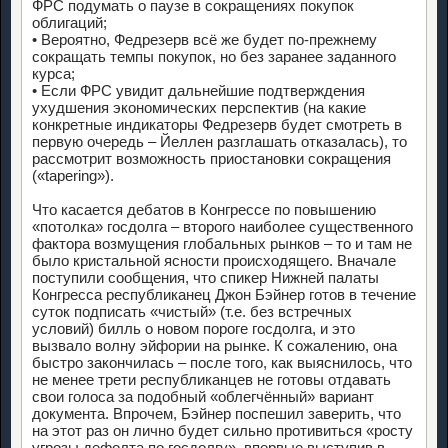
ФРС подумать о паузе в сокращениях покупок
облигаций;
• Вероятно, Федрезерв всё же будет по-прежнему
сокращать темпы покупок, но без заранее заданного
курса;
• Если ФРС увидит дальнейшие подтверждения
ухудшения экономических перспектив (на какие
конкретные индикаторы Федрезерв будет смотреть в
первую очередь – Йеллен разглашать отказалась), то
рассмотрит возможность приостановки сокращения
(«tapering»).
Что касается дебатов в Конгрессе по повышению
«потолка» госдолга – второго наиболее существенного
фактора возмущения глобальных рынков – то и там не
было кристальной ясности происходящего. Вначале
поступили сообщения, что спикер Нижней палаты
Конгресса республиканец Джон Бэйнер готов в течение
суток подписать «чистый» (т.е. без встречных
условий) билль о новом пороге госдолга, и это
вызвало волну эйфории на рынке. К сожалению, она
быстро закончилась – после того, как выяснилось, что
не менее трети республиканцев не готовы отдавать
свои голоса за подобный «облегчённый» вариант
документа. Впрочем, Бэйнер поспешил заверить, что
на этот раз он лично будет сильно противиться «росту
угрозы дефолта по госдолгу», впервые выступив в