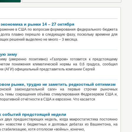
экономика и рынки 14 – 27 октября
сражение в США по вопросам формирования федерального бюджета
о долга плавно перешло в следующую фазу, поскольку времени для
ющих решений выделено не много – 3 месяца.
ную зиму
иму (умеренно позитивно) «Газпром» готовится к предстоящему
учетом понижения климатической нормы на 0,6 градуса, сообщил
ии (АГИ) официальный представитель компании Сергей
вом рынке, трудно не заметить редкостный оптимизм
онской законодательной саги» на первые строчки рыночных
ись темы сокращения объёма стимулирования Федрезервом США и,
поративной отчётности в США и еврозоне. Что касается
х событий предстоящей недели
х двух предшествующих недель, когда макростатистика постоянно
е» новостям о бюджетных и долговых дебатах из Вашингтона, на
 стабилизацию, хотя отголоски «войны», конечно,