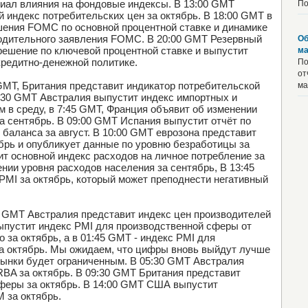
иал влияния на фондовые индексы. В 13:00 GMT
По
 индекс потребительских цен за октябрь. В 18:00 GMT в
ения FOMC по основной процентной ставке и динамике
водительного заявления FOMC. В 20:00 GMT Резервный
Об
решение по ключевой процентной ставке и выпустит
ма
редитно-денежной политике.
По
от
5 GMT, Британия представит индикатор потребительской
ма
0:30 GMT Австралия выпустит индекс импортных и
ом в среду, в 7:45 GMT, Франция объявит об изменении
а сентябрь. В 09:00 GMT Испания выпустит отчёт по
 баланса за август. В 10:00 GMT еврозона представит
ябрь и опубликует данные по уровню безработицы за
т основной индекс расходов на личное потребление за
ении уровня расходов населения за сентябрь, В 13:45
MI за октябрь, который может преподнести негативный
30 GMT Австралия представит индекс цен производителей
выпустит индекс PMI для производственной сферы от
 за октябрь, а в 01:45 GMT - индекс PMI для
а октябрь. Мы ожидаем, что цифры вновь выйдут лучше
 рынки будет ограниченным. В 05:30 GMT Австралия
RBA за октябрь. В 09:30 GMT Британия представит
феры за октябрь. В 14:00 GMT США выпустит
 за октябрь.