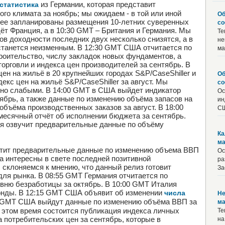
из Германии, которая представит
статистика
о климата за ноябрь; мы ожидаем - в той или иной
Об
алее запланированы размещения 10-летних суверенных
со
ёт Франция, а в 10:30 GMT – Британия и Германия. Мы
Те
ов доходности последних двух несколько снизятся, а в
не
останется неизменным. В 12:30 GMT США отчитается по
ма
оительство, числу закладок новых фундаментов, а
орговли и индекса цен производителей за сентябрь. В
н на жильё в 20 крупнейших городах S&P/CaseShiller и
Об
кс цен на жильё S&P/CaseShiller за август. Мы
со
ьно слабыми. В 14:00 GMT в США выйдет индикатор
Ос
ябрь, а также данные по изменению объёма запасов на
ин
бъёма производственных заказов за август. В 18:00
СШ
есячный отчёт об исполнении бюджета за сентябрь.
ия озвучит предварительные данные по объёму
Ка
ма
стит предварительные данные по изменению объема ВВП
Ос
ма интересны в свете последней позитивной
ра
 склоняемся к мнению, что данный релиз готовит
За
ля рынка. В 08:55 GMT Германия отчитается по
вню безработицы за октябрь. В 10:00 GMT Италия
онды. В 12:15 GMT США объявит об изменении
числа
Не
0 GMT США выйдут данные по изменению объёма ВВП за
ма
 в этом время состоится публикация индекса личных
Те
 потребительских цен за сентябрь, которые в
на