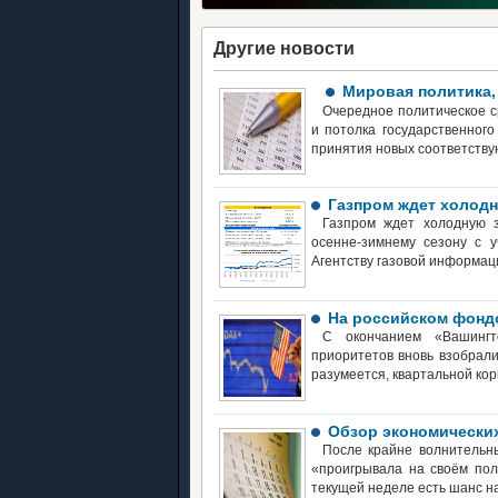
Другие новости
Мировая политика, 
Очередное политическое 
и потолка государственног
принятия новых соответству
Газпром ждет холод
Газпром ждет холодную з
осенне-зимнему сезону с 
Агентству газовой информац
На российском фондо
С окончанием «Вашингт
приоритетов вновь взобрал
разумеется, квартальной кор
Обзор экономически
После крайне волнительны
«проигрывала на своём пол
текущей неделе есть шанс на