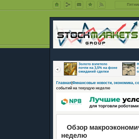
Пятниц
Цены на нефть
Золото взлетело
Н
восстановились на
почти на 3,5% на фоне
с
фоне надежд на
ожиданий сделки
о
Главная
|
Финансовые новости, экономика, с
событий на текущую неделю
Обзор макроэкономич
неделю