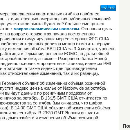
-А
+А
мере завершения квартальных отчётов наиболее
пных и интересных американских публичных компаний
ус участников рынка будет всё больше смещаться
атно к
. Основная цель -
макроэкономическим новостям
ет на вопрос о горизонтах начала постепенного
орачивания стимулирующих мер со стороны ФРС США.
наиболее интересных релизов можно отметить первую
нку изменения объёма ВВП США за 3-й квартал, уровень
работицы в Германии, решение FOMC по дальнейшей
етарной политике, а также – Резервного банка Новой
андии по основным процентным ставкам, индексы PMI
и Британии, а также индекс цен производителей
ак относительные изменения, так и их разница).
в Германия объявит об изменении объёма розничной
пустит индекс цен на жилье от Nationwide за октябрь.
нии выйдут данные по розничным продажам от
нников за октябрь. В 13:15 GMT США отчитается по
роизводства за сентябрь (мы ожидаем, что цифра
ноза). В 14:00 GMT США объявит об изменении объёма
илья за сентябрь. В 23:30 GMT Япония выпустит
ов домохозяйств и изменении объёма розничной
По