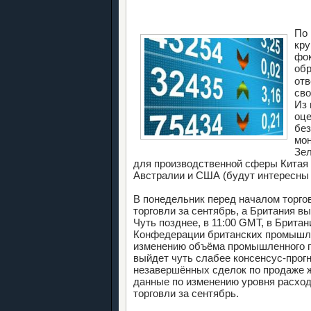
По 
кру
фок
обр
отв
св
Из 
оце
без
мон
Зел
для производственной сферы Китая 
Австралии и США (будут интересны к
В понедельник перед началом торго
торговли за сентябрь, а Британия вы
Чуть позднее, в 11:00 GMT, в Брита
Конфедерации британских промышле
изменению объёма промышленного п
выйдет чуть слабее консенсус-прог
незавершённых сделок по продаже ж
данные по изменению уровня расход
торговли за сентябрь.