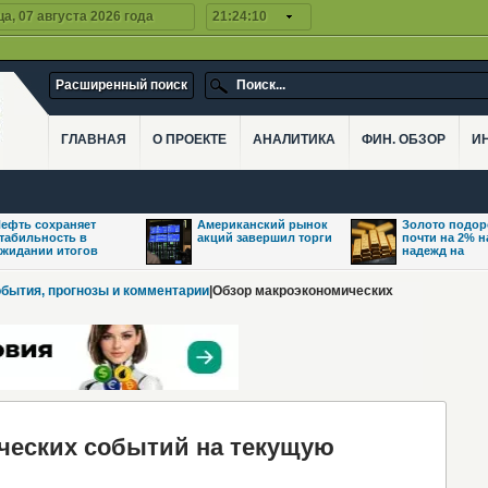
а, 07 августа 2026 года
21:24:11
Расширенный поиск
ГЛАВНАЯ
О ПРОЕКТЕ
АНАЛИТИКА
ФИН. ОБЗОР
И
ефть сохраняет
Американский рынок
Золото подо
табильность в
акций завершил торги
почти на 2% 
жидании итогов
надежд на
обытия, прогнозы и комментарии
|Обзор макроэкономических
еских событий на текущую