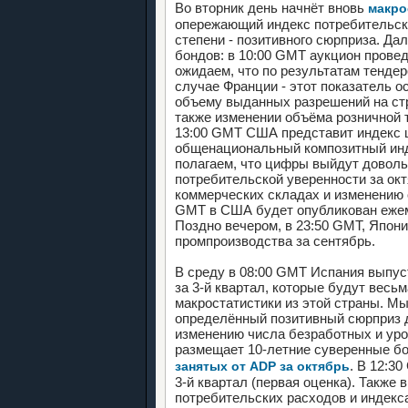
Во вторник день начнёт вновь
макро
опережающий индекс потребительског
степени - позитивного сюрприза. Д
бондов: в 10:00 GMT аукцион провед
ожидаем, что по результатам тендер
случае Франции - этот показатель 
объему выданных разрешений на стр
также изменении объёма розничной т
13:00 GMT США представит индекс це
общенациональный композитный инде
полагаем, что цифры выйдут довол
потребительской уверенности за окт
коммерческих складах и изменению о
GMT в США будет опубликован ежем
Поздно вечером, в 23:50 GMT, Япон
промпроизводства за сентябрь.
В среду в 08:00 GMT Испания выпу
за 3-й квартал, которые будут весь
макростатистики из этой страны. Мы
определённый позитивный сюрприз д
изменению числа безработных и уро
размещает 10-летние суверенные б
. В 12:3
занятых от ADP за октябрь
3-й квартал (первая оценка). Также
потребительских расходов и индекса