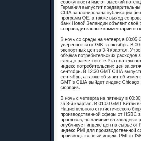
совокупности имеют высокий потенц
Германия выпустит предварительный
США запланирована публикация реш
программ QE, а также выход сопро
банк Новой Зеландии объявит своё 
сопроводительные комментарии по к
В ночь со среды на четверг, в 00:0
уверенности от GfK за октябрь. В 0
экспортных цен за 3-й квартал. Утр
объёма потребительских расходов з
сальдо расчетного счёта платежного
индекс потребительских цен за окт
сентябрь. В 12:30 GMT США выпусти
сентябрь, а также объявит об измен
GMT в США выйдет индекс Chicago P
сюрприз.
В ночь с четверга на пятницу в 00:
за 3-й квартал. В 01:00 GMT Китай 
Национального статистического бюро
производственной сферы от HSBC з
прогнозов, но влияние на западные
опубликует индекс цен на сырье от 
индекс PMI для производственной с
производственный индекс PMI от ISM