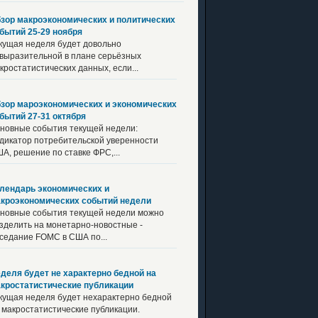
зор макроэкономических и политических
бытий 25-29 ноября
кущая неделя будет довольно
выразительной в плане серьёзных
кростатистических данных, если...
зор мароэкономических и экономических
бытий 27-31 октября
новные события текущей недели:
дикатор потребительской уверенности
А, решение по ставке ФРС,...
лендарь экономических и
кроэкономических событий недели
новные события текущей недели можно
зделить на монетарно-новостные -
седание FOMC в США по...
деля будет не характерно бедной на
кростатистические публикации
кущая неделя будет нехарактерно бедной
 макростатистические публикации.