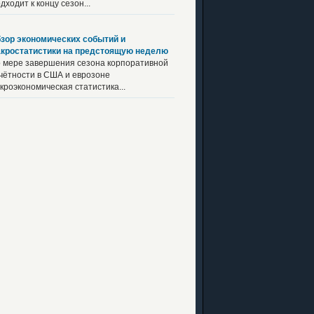
дходит к концу сезон...
зор экономических событий и
кростатистики на предстоящую неделю
 мере завершения сезона корпоративной
чётности в США и еврозоне
кроэкономическая статистика...