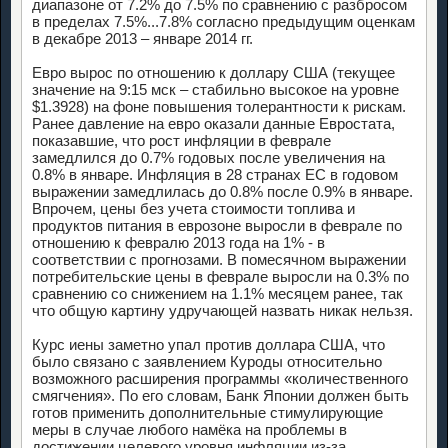
диапазоне от 7.2% до 7.5% по сравнению с разбросом
в пределах 7.5%...7.8% согласно предыдущим оценкам
в декабре 2013 – январе 2014 гг.
Евро вырос по отношению к доллару США (текущее
значение на 9:15 мск – стабильно высокое на уровне
$1.3928) на фоне повышения толерантности к рискам.
Ранее давление на евро оказали данные Евростата,
показавшие, что рост инфляции в феврале
замедлился до 0.7% годовых после увеличения на
0.8% в январе. Инфляция в 28 странах ЕС в годовом
выражении замедлилась до 0.8% после 0.9% в январе.
Впрочем, цены без учета стоимости топлива и
продуктов питания в еврозоне выросли в феврале по
отношению к февралю 2013 года на 1% - в
соответствии с прогнозами. В помесячном выражении
потребительские цены в феврале выросли на 0.3% по
сравнению со снижением на 1.1% месяцем ранее, так
что общую картину удручающей назвать никак нельзя.
Курс иены заметно упал против доллара США, что
было связано с заявлением Куроды относительно
возможного расширения программы «количественного
смягчения». По его словам, Банк Японии должен быть
готов применить дополнительные стимулирующие
меры в случае любого намёка на проблемы в
достижении целевого уровня инфляции из-за