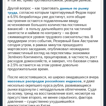
и той же, прямо противоположной, реакции рынков.
Другой вопрос – как трактовать
данные по рынку
, согласно которым таргетируемый Федом порог
труда
в 6.5% безработицы уже достигнут, хотя общие
настроения остаются подавленными ввиду
исчезновения большого количества постоянных
вакансий – в пользу дальнейшего роста частичной
занятости и наймов по контракту – на фоне
сжимающегося уровня трудового соискательства. В
преддверии этого события, Резервный банк Австралии
сегодня утром, в рамках минуток прошедшего
мартовского заседания, опубликовал неожиданно
оптимистичный взгляд на перспективы экономики
Зелёного Континента, процитировав, в частности, рост
расходов домохозяйств, и заверил, что базовая ставка
в 2.5% останется на этом уровне довольно
продолжительное время.
После несостоявшихся, но широко ожидавшихся вчера
, и даже
массовых распродаж российских индексов
несколько окрепшего курса рубля, развивающиеся
рынки вздохнули с неподдельным облегчением. Судя
по всему, тренд на восстановление взят, несмотря на
присутствие второго, не менее серьёзного, фактора
давления – существенно ухудшившейся
макростатистики из Китая.