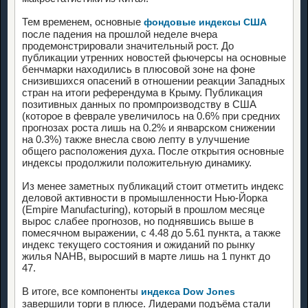
Тем временем, основные
фондовые индексы США
после падения на прошлой неделе вчера
продемонстрировали значительный рост. До
публикации утренних новостей фьючерсы на основные
бенчмарки находились в плюсовой зоне на фоне
снизившихся опасений в отношении реакции Западных
стран на итоги референдума в Крыму. Публикация
позитивных данных по промпроизводству в США
(которое в феврале увеличилось на 0.6% при средних
прогнозах роста лишь на 0.2% и январском снижении
на 0.3%) также внесла свою лепту в улучшение
общего расположения духа. После открытия основные
индексы продолжили положительную динамику.
Из менее заметных публикаций стоит отметить индекс
деловой активности в промышленности Нью-Йорка
(Empire Manufacturing), который в прошлом месяце
вырос слабее прогнозов, но поднявшись выше в
помесячном выражении, с 4.48 до 5.61 пункта, а также
индекс текущего состояния и ожиданий по рынку
жилья NAHB, выросший в марте лишь на 1 пункт до
47.
В итоге, все компоненты
индекса Dow Jones
завершили торги в плюсе. Лидерами подъёма стали