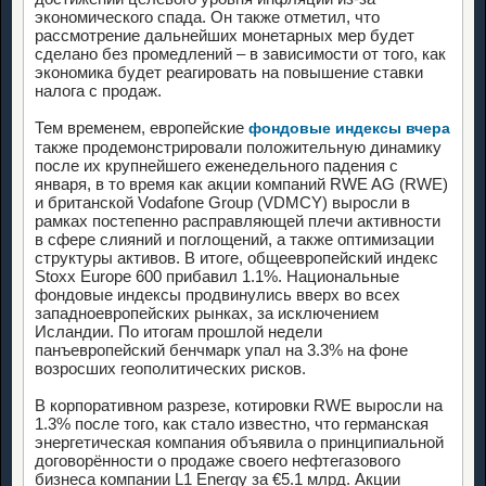
экономического спада. Он также отметил, что
рассмотрение дальнейших монетарных мер будет
сделано без промедлений – в зависимости от того, как
экономика будет реагировать на повышение ставки
налога с продаж.
Тем временем, европейские
фондовые индексы вчера
также продемонстрировали положительную динамику
после их крупнейшего еженедельного падения с
января, в то время как акции компаний RWE AG (RWE)
и британской Vodafone Group (VDMCY) выросли в
рамках постепенно расправляющей плечи активности
в сфере слияний и поглощений, а также оптимизации
структуры активов. В итоге, общеевропейский индекс
Stoxx Europe 600 прибавил 1.1%. Национальные
фондовые индексы продвинулись вверх во всех
западноевропейских рынках, за исключением
Исландии. По итогам прошлой недели
панъевропейский бенчмарк упал на 3.3% на фоне
возросших геополитических рисков.
В корпоративном разрезе, котировки RWE выросли на
1.3% после того, как стало известно, что германская
энергетическая компания объявила о принципиальной
договорённости о продаже своего нефтегазового
бизнеса компании L1 Energy за €5.1 млрд. Акции