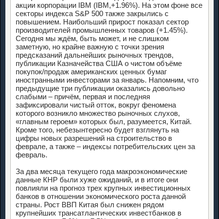
акции корпорации IBM (IBM,+1.96%). На этом фоне все
секторы индекса S&P 500 также закрылись с
повышением. Наибольший прирост показал сектор
производителей промышленных товаров (+1.45%).
Сегодня мы ждём, быть может, и не слишком
заметную, но крайне важную с точки зрения
предсказаний дальнейших рыночных трендов,
публикации Казначейства США о чистом объёме
покупок/продаж американских ценных бумаг
иностранными инвесторами за январь. Напомним, что
предыдущие три публикации оказались довольно
слабыми – причём, первая и последняя
зафиксировали чистый отток, вокруг феномена
которого возникло множество рыночных слухов,
«главным героем» которых был, разумеется, Китай.
Кроме того, небезынтересно будет взглянуть на
цифры новых разрешений на строительство в
феврале, а также – индексы потребительских цен за
февраль.
За два месяца текущего года макроэкономические
данные КНР были хуже ожиданий, и в итоге они
повлияли на прогноз трех крупных инвестиционных
банков в отношении экономического роста данной
страны. Рост ВВП Китая был снижен рядом
крупнейших трансатлантических инвестбанков в