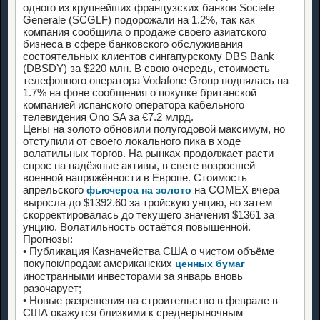
одного из крупнейших французских банков Societe
Generale (SCGLF) подорожали на 1.2%, так как
компания сообщила о продаже своего азиатского
бизнеса в сфере банковского обслуживания
состоятельных клиентов сингапурскому DBS Bank
(DBSDY) за $220 млн. В свою очередь, стоимость
телефонного оператора Vodafone Group поднялась на
1.7% на фоне сообщения о покупке британской
компанией испанского оператора кабельного
телевидения Ono SA за €7.2 млрд.
Цены на золото обновили полугодовой максимум, но
отступили от своего локального пика в ходе
волатильных торгов. На рынках продолжает расти
спрос на надёжные активы, в свете возросшей
военной напряжённости в Европе. Стоимость
апрельского
на COMEX вчера
фьючерса на золото
выросла до $1392.60 за тройскую унцию, но затем
скорректировалась до текущего значения $1361 за
унцию. Волатильность остаётся повышенной.
Прогнозы:
• Публикация Казначейства США о чистом объёме
покупок/продаж американских
ценных бумаг
иностранными инвесторами за январь вновь
разочарует;
• Новые разрешения на строительство в феврале в
США окажутся близкими к среднерыночным