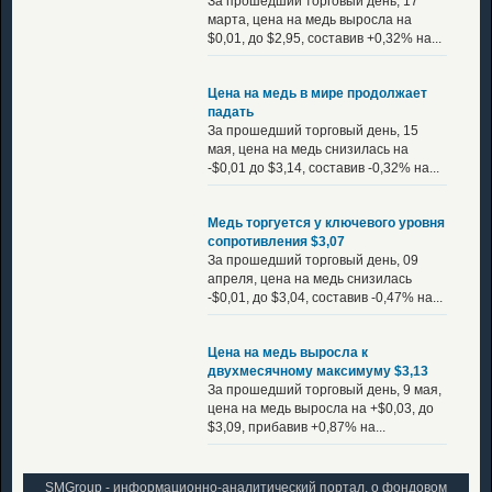
За прошедший торговый день, 17
марта, цена на медь выросла на
$0,01, до $2,95, составив +0,32% на...
Цена на медь в мире продолжает
падать
За прошедший торговый день, 15
мая, цена на медь снизилась на
-$0,01 до $3,14, составив -0,32% на...
Медь торгуется у ключевого уровня
сопротивления $3,07
За прошедший торговый день, 09
апреля, цена на медь снизилась
-$0,01, до $3,04, составив -0,47% на...
Цена на медь выросла к
двухмесячному максимуму $3,13
За прошедший торговый день, 9 мая,
цена на медь выросла на +$0,03, до
$3,09, прибавив +0,87% на...
SMGroup - информационно-аналитический портал, о фондовом