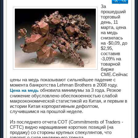
-А
+А
За
прошедший
торговый
день, 11
марта, цена
на медь
снизилась
на -$0,09, до
$2,95,
составив
-3,09% на
товарной
бирже
CME.Сейчас
цены на медь показывают сильнейшее падение с
момента банкротства Lehman Brothers в 2008 году.
обновила минимумы за 3 года. Резкое
Цена на медь
снижение обусловлено обеспокоенностью слабой
макроэкономической статистикой из Китая, и первым в
истории Китая корпоративным дефолтом,
случившимся на прошлой неделе.
Из последнего отчета COT (Commitments of Traders -
CFTC) видно наращивание коротких позиций (на
продажу) со стороны крупных спекулянтов, что
говорит о силе медвежьего тренда.