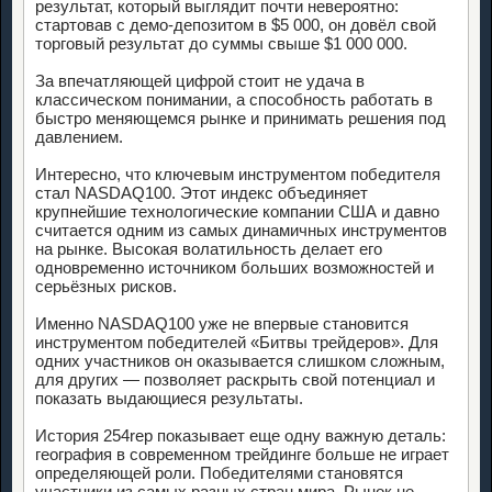
результат, который выглядит почти невероятно:
стартовав с демо-депозитом в $5 000, он довёл свой
торговый результат до суммы свыше $1 000 000.
За впечатляющей цифрой стоит не удача в
классическом понимании, а способность работать в
быстро меняющемся рынке и принимать решения под
давлением.
Интересно, что ключевым инструментом победителя
стал NASDAQ100. Этот индекс объединяет
крупнейшие технологические компании США и давно
считается одним из самых динамичных инструментов
на рынке. Высокая волатильность делает его
одновременно источником больших возможностей и
серьёзных рисков.
Именно NASDAQ100 уже не впервые становится
инструментом победителей «Битвы трейдеров». Для
одних участников он оказывается слишком сложным,
для других — позволяет раскрыть свой потенциал и
показать выдающиеся результаты.
История 254rep показывает еще одну важную деталь:
география в современном трейдинге больше не играет
определяющей роли. Победителями становятся
участники из самых разных стран мира. Рынок не