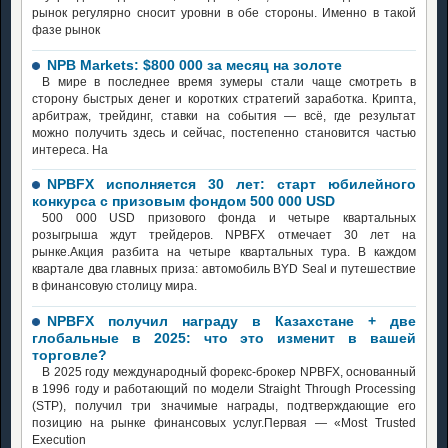
рынок регулярно сносит уровни в обе стороны. Именно в такой
фазе рынок
NPB Markets: $800 000 за месяц на золоте
В мире в последнее время зумеры стали чаще смотреть в
сторону быстрых денег и коротких стратегий заработка. Крипта,
арбитраж, трейдинг, ставки на события — всё, где результат
можно получить здесь и сейчас, постепенно становится частью
интереса. На
NPBFX исполняется 30 лет: старт юбилейного
конкурса с призовым фондом 500 000 USD
500 000 USD призового фонда и четыре квартальных
розыгрыша ждут трейдеров. NPBFX отмечает 30 лет на
рынке.Акция разбита на четыре квартальных тура. В каждом
квартале два главных приза: автомобиль BYD Seal и путешествие
в финансовую столицу мира.
NPBFX получил награду в Казахстане + две
глобальные в 2025: что это изменит в вашей
торговле?
В 2025 году международный форекс-брокер NPBFX, основанный
в 1996 году и работающий по модели Straight Through Processing
(STP), получил три значимые награды, подтверждающие его
позицию на рынке финансовых услуг.Первая — «Most Trusted
Execution