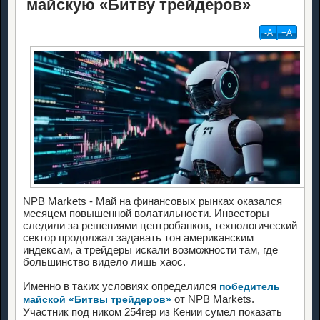
майскую «Битву трейдеров»
-А
+А
NPB Markets - Май на финансовых рынках оказался
месяцем повышенной волатильности. Инвесторы
следили за решениями центробанков, технологический
сектор продолжал задавать тон американским
индексам, а трейдеры искали возможности там, где
большинство видело лишь хаос.
Именно в таких условиях определился
победитель
от NPB Markets.
майской «Битвы трейдеров»
Участник под ником 254rep из Кении сумел показать