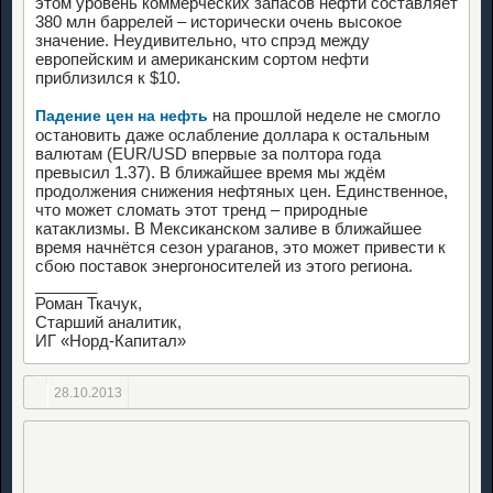
этом уровень коммерческих запасов нефти составляет
380 млн баррелей – исторически очень высокое
значение. Неудивительно, что спрэд между
европейским и американским сортом нефти
приблизился к $10.
на прошлой неделе не смогло
Падение цен на нефть
остановить даже ослабление доллара к остальным
валютам (EUR/USD впервые за полтора года
превысил 1.37). В ближайшее время мы ждём
продолжения снижения нефтяных цен. Единственное,
что может сломать этот тренд – природные
катаклизмы. В Мексиканском заливе в ближайшее
время начнётся сезон ураганов, это может привести к
сбою поставок энергоносителей из этого региона.
_______
Роман Ткачук,
Cтарший аналитик,
ИГ «Норд-Капитал»
28.10.2013