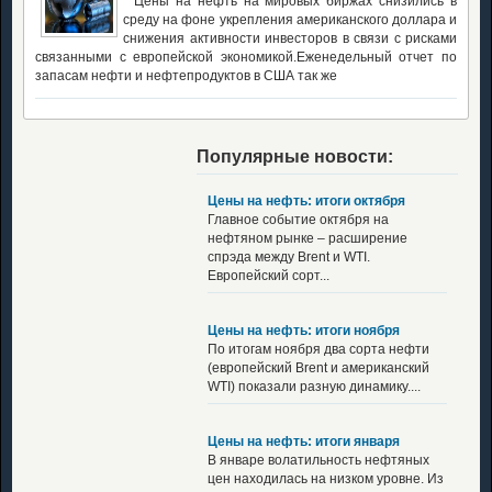
Цены на нефть на мировых биржах снизились в
среду на фоне укрепления американского доллара и
снижения активности инвесторов в связи с рисками
связанными с европейской экономикой.Еженедельный отчет по
запасам нефти и нефтепродуктов в США так же
Популярные новости:
Цены на нефть: итоги октября
Главное событие октября на
нефтяном рынке – расширение
спрэда между Brent и WTI.
Европейский сорт...
Цены на нефть: итоги ноября
По итогам ноября два сорта нефти
(европейский Brent и американский
WTI) показали разную динамику....
Цены на нефть: итоги января
В январе волатильность нефтяных
цен находилась на низком уровне. Из