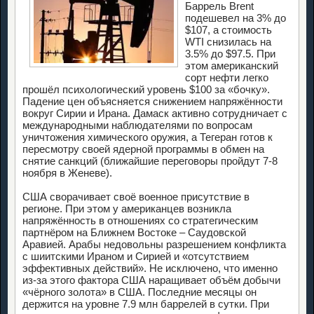
Баррель Brent
подешевел на 3% до
$107, а стоимость
WTI снизилась на
3.5% до $97.5. При
этом американский
сорт нефти легко
прошёл психологический уровень $100 за «бочку».
Падение цен объясняется снижением напряжённости
вокруг Сирии и Ирана. Дамаск активно сотрудничает с
международными наблюдателями по вопросам
уничтожения химического оружия, а Тегеран готов к
пересмотру своей ядерной программы в обмен на
снятие санкций (ближайшие переговоры пройдут 7-8
ноября в Женеве).
США сворачивает своё военное присутствие в
регионе. При этом у американцев возникла
напряжённость в отношениях со стратегическим
партнёром на Ближнем Востоке – Саудовской
Аравией. Арабы недовольны разрешением конфликта
с шиитскими Ираном и Сирией и «отсутствием
эффективных действий». Не исключено, что именно
из-за этого фактора США наращивает объём добычи
«чёрного золота» в США. Последние месяцы он
держится на уровне 7.9 млн баррелей в сутки. При