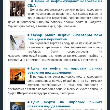
Цены на нефть ожидают новостей из
США
Цены на американскую легкую нефть завершили
вторник снижением после того как доллар вырос на
фоне признаков возможной договоренности Белого
Дома и Конгресса США по вопросу планки долга и бюджета.
Однако чуть позже, в течение дня, официальный
Обзор рынка нефти: инвесторы пока
без идей и перспектив
На биржевых торгах в среду цена на сырую нефть
оставалась практически без изменений поскольку
трейдеры были сосредоточены на
макроэкономической статистике которая как ожидается, выйдет в
течение дня.Стоимость фьючерсов на нефть марки Light Sweet
Цены на нефть на мировых рынках
остаются под давлением
В понедельник цены на легкую нефть завершили
день снижением, причем общий негатив был отчасти
сглажен сообщениями о том, что перебоев с
поставками в связи с непогодой в районе Мексиканского залива не
будет. Штормовое предупреждение, о котором
Цена нефти на мировых рынках
остается под давлением