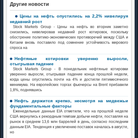
Другие новости
Цены на нефть опустились на 2,2% нивелируя
недавний рост
Stock Markets Group - Цены на нефть во вторник заметно
снизились, нивелировав недавний рост котировок, поскольку
обострение политико-экономических противоречий между США и
Китаем вновь поставило под сомнение устойчивость мирового
спроса на
Нефтяные котировки уверенно выросли,
отыгрывая падение
Stock Markets Group - В понедельник нефтяные котировки
уверенно выросли, отыгрывая падение конца прошлой недели,
когда цены опустились почти на 4% и достигли пятимесячного
минимума. На европейских торгах фьючерсы на Brent прибавили
1,8%, поднявшись
Нефть держится крепко, несмотря на медвежьи
фундаментальные факторы
Еженедельные данные EIA отметили, что на прошлой неделе
США вернулись к рекордным темпам добычи нефти, поставляя на
рынок в среднем 13,6 млн баррелей в день, согласно последним
данным EIA. Тенденция к увеличению поставок началась в августе,
но