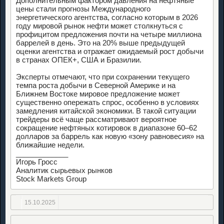
Дополнительным фактором давления на нефтяные
цены стали прогнозы Международного
энергетического агентства, согласно которым в 2026
году мировой рынок нефти может столкнуться с
профицитом предложения почти на четыре миллиона
баррелей в день. Это на 20% выше предыдущей
оценки агентства и отражает ожидаемый рост добычи
в странах ОПЕК+, США и Бразилии.
Эксперты отмечают, что при сохранении текущего
темпа роста добычи в Северной Америке и на
Ближнем Востоке мировое предложение может
существенно опережать спрос, особенно в условиях
замедления китайской экономики. В такой ситуации
трейдеры всё чаще рассматривают вероятное
сокращение нефтяных котировок в диапазоне 60–62
долларов за баррель как новую «зону равновесия» на
ближайшие недели.
_____________
Игорь Гросс
Аналитик сырьевых рынков
Stock Markets Group
15.10.2025