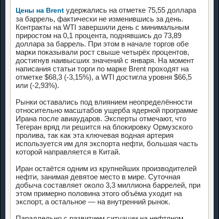
удержались на отметке 75,55 доллара
Цены на Brent
за баррель, фактически не изменившись за день.
Контракты на WTI завершили день с минимальным
приростом на 0,1 процента, поднявшись до 73,89
доллара за баррель. При этом в начале торгов обе
марки показывали рост свыше четырёх процентов,
достигнув наивысших значений с января. На момент
написания статьи торги по марке Brent проходят на
отметке $68,3 (-3,15%), а WTI достигла уровня $66,5
или (-2,93%).
Рынки оставались под влиянием неопределённости
относительно масштабов ущерба ядерной программе
Ирана после авиаударов. Эксперты отмечают, что
Тегеран вряд ли решится на блокировку Ормузского
пролива, так как эта ключевая водная артерия
используется им для экспорта нефти, большая часть
которой направляется в Китай.
Иран остаётся одним из крупнейших производителей
нефти, занимая девятое место в мире. Суточная
добыча составляет около 3,3 миллиона баррелей, при
этом примерно половина этого объёма уходит на
экспорт, а остальное — на внутренний рынок.
Параллельно с развитием ситуации на нефтяном