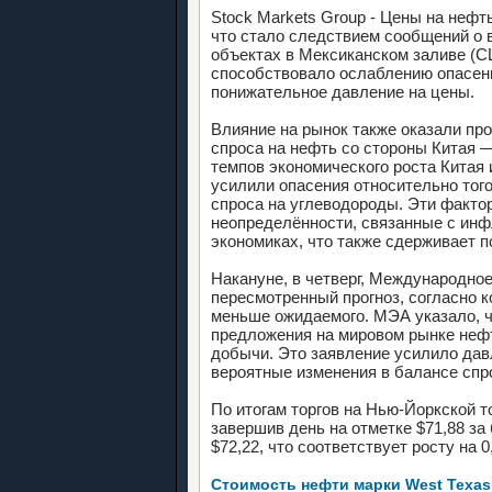
Stock Markets Group - Цены на нефт
что стало следствием сообщений о
объектах в Мексиканском заливе (С
способствовало ослаблению опасени
понижательное давление на цены.
Влияние на рынок также оказали пр
спроса на нефть со стороны Китая 
темпов экономического роста Китая
усилили опасения относительно тог
спроса на углеводороды. Эти факт
неопределённости, связанные с ин
экономиках, что также сдерживает п
Накануне, в четверг, Международно
пересмотренный прогноз, согласно к
меньше ожидаемого. МЭА указало, ч
предложения на мировом рынке неф
добычи. Это заявление усилило давл
вероятные изменения в балансе спр
По итогам торгов на Нью-Йоркской т
завершив день на отметке $71,88 за
$72,22, что соответствует росту на 0
Стоимость нефти марки West Texas I