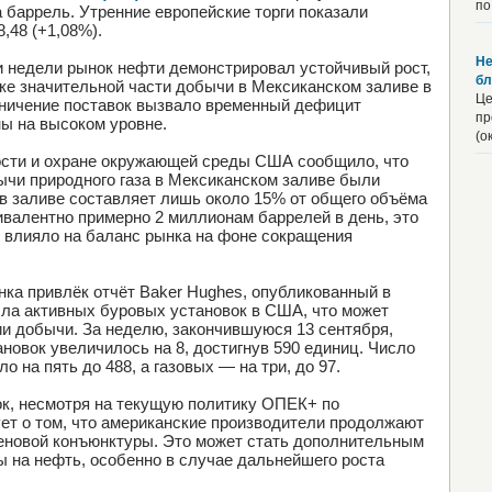
по
а баррель. Утренние европейские торги показали
,48 (+1,08%).
Не
и недели рынок нефти демонстрировал устойчивый рост,
бл
ке значительной части добычи в Мексиканском заливе в
Це
аничение поставок вызвало временный дефицит
пр
ы на высоком уровне.
(о
ости и охране окружающей среды США сообщило, что
чи природного газа в Мексиканском заливе были
в заливе составляет лишь около 15% от общего объёма
ивалентно примерно 2 миллионам баррелей в день, это
 влияло на баланс рынка на фоне сокращения
нка привлёк отчёт Baker Hughes, опубликованный в
исла активных буровых установок в США, что может
ии добычи. За неделю, закончившуюся 13 сентября,
новок увеличилось на 8, достигнув 590 единиц. Число
 на пять до 488, а газовых — на три, до 97.
к, несмотря на текущую политику ОПЕК+ по
ет о том, что американские производители продолжают
ценовой конъюнктуры. Это может стать дополнительным
 на нефть, особенно в случае дальнейшего роста