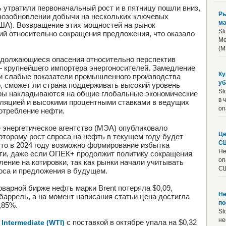
ь утратили первоначальный рост и в пятницу пошли вниз,
Ры
 возобновлении добычи на нескольких ключевых
ма
ША). Возвращение этих мощностей на рынок
St
й относительно сокращения предложения, что оказало
Ме
(М
одолжающиеся опасения относительно перспектив
— крупнейшего импортера энергоносителей. Замедление
Ку
 и слабые показатели промышленного производства
уб
о, сможет ли страна поддерживать высокий уровень
St
оры накладываются на общие глобальные экономические
в 
фляцией и высокими процентными ставками в ведущих
оп
отребление нефти.
е энергетическое агентство (МЭА) опубликовало
Це
оторому рост спроса на нефть в текущем году будет
С
то в 2024 году возможно формирование избытка
Не
ти, даже если ОПЕК+ продолжит политику сокращения
оп
ение на котировки, так как рынки начали учитывать
СШ
оса и предложения в будущем.
оварной бирже нефть марки Brent потеряла $0,09,
Не
 баррель, а на момент написания статьи цена достигла
по
,85%.
St
не
с поставкой в октябре упала на $0,32
ntermediate (WTI)