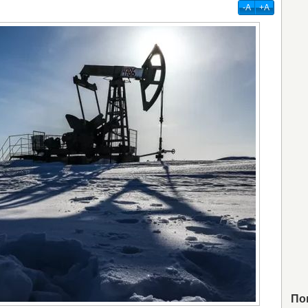
-А
+А
По