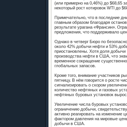
(или примерно на 0,46%) до $68,65 з
некоторый рост котировок WTI до $68
Примечательно, что в последние дн
главным образом благодаря останов
результате урагана «Франсин». Огр
предложения, что поддерживало цен
Однако в четверг Бюро по безопасн
около 42% добычи нефти и 53% добы
приостановлены. Хотя доля добычи 
производства нефти в США, что экв
временное сокращение существенно
глобальных запасов.
Кроме того, внимание участников ры
пятницу. В нём говорится о росте ч
сигнализировать о скором увеличен
количество нефтяных и газовых уста
нефтяных буровых установок выросло
Увеличение числа буровых установо
ограничению добычи, свидетельству
активно реагировать на изменение 
фактором давления на мировые цены
добычи в США.