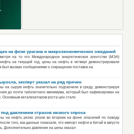
 цен на фоне урагана и макроэкономических ожиданий
смотря на то что Международное энергетическое агентство (МЭА)
 нефть на текущий год, цены на нефть в четверг демонстрировали
м был вызван сообщениями о сокращении поставок на
ыросла, эксперт указал на ряд причин
ны на сырую нефть значительно подскочили в среду, демонстрируя
ния до почти трёхлетнего минимума, который был зафиксирован на
. Основным катализатором роста цен стало
 под давлением страхов низкого спроса
ны на нефть резко упали во вторник на фоне опасений по поводу
после того, как данные показали, что импорт нефти в Китай в августе
ь. Дополнительно давление на цены оказал