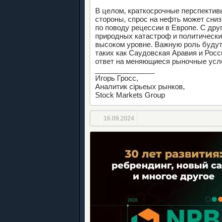
В целом, краткосрочные перспектив
стороны, спрос на нефть может сниз
по поводу рецессии в Европе. С дру
природных катастроф и политически
высоком уровне. Важную роль будут
таких как Саудовская Аравия и Росс
ответ на меняющиеся рыночные усл
_______________
Игорь Гросс,
Аналитик сірьеых рынков,
Stock Markets Group
16.09.2024