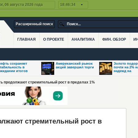
г, 06 августа 2026 года
18:46:34
Расширенный поиск
ГЛАВНАЯ
О ПРОЕКТЕ
АНАЛИТИКА
ФИН. ОБЗОР
И
ефть сохраняет
Американский рынок
Золото подо
табильность в
акций завершил торги
почти на 2% 
жидании итогов
надежд на
ть продолжают стремительный рост в пределах 1%
лжают стремительный рост в