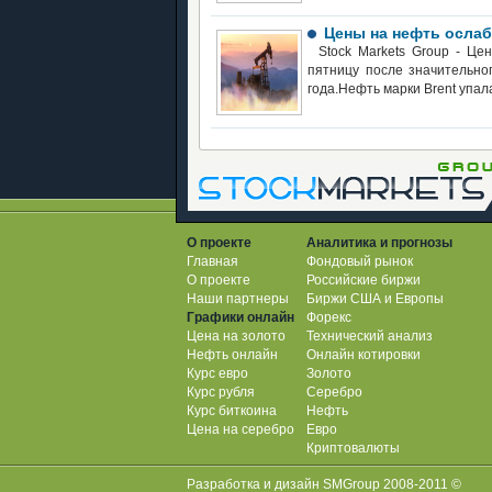
Цены на нефть ослаб
Stock Markets Group - Це
пятницу после значительно
года.Нефть марки Brent упал
О проекте
Аналитика и прогнозы
Главная
Фондовый рынок
О проекте
Российские биржи
Наши партнеры
Биржи США и Европы
Графики онлайн
Форекс
Цена на золото
Технический анализ
Нефть онлайн
Онлайн котировки
Курс евро
Золото
Курс рубля
Серебро
Курс биткоина
Нефть
Цена на серебро
Евро
Криптовалюты
Разработка и дизайн SMGroup 2008-2011 ©