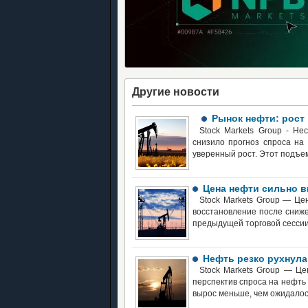
Другие новости
Рынок нефти: рост
Stock Markets Group - Не
снизило прогноз спроса на
уверенный рост. Этот подъе
Цена нефти сильно в
Stock Markets Group — Це
восстановление после сниже
предыдущей торговой сессии
Нефть резко рухнула
Stock Markets Group — Це
перспектив спроса на нефть 
вырос меньше, чем ожидалос