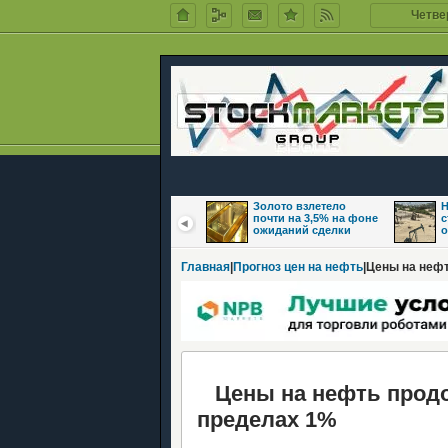
Четвер
Цены на нефть
Золото взлетело
Н
восстановились на
почти на 3,5% на фоне
с
фоне надежд на
ожиданий сделки
о
Главная
|
Прогноз цен на нефть
|Цены на неф
Цены на нефть продо
пределах 1%