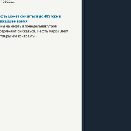
 поводу...
фть может снизиться до 48$ уже в
ижайшее время
ны на нефть в понедельник утром
одолжают снижаться. Нефть марки Brent
ктябрьские контракты)...