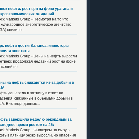
нок нефти: рост цен на фоне урагана и
кроэкономических ожиданий
ock Markets Group - Несмотря на то что
ждународное энергетическое агентство
ЭА) снизило...
рс нефти достиг баланса, инвесторы
авили аппетиты
ock Markets Group - Цены на нефть выросли
четверг, продолжая недавний рост на фоне
асений по...
ны на нефть снижаются из-за добычи в
ША
фть дешевела в пятницу в ответ на
асения, связанные в объемами добычи в
А. В четверг данные...
фть завершила неделю рекордным за
следнее время ростом на 4%
ock Markets Group - Фьючерсы на сырую
фть в пятницу резко выросли, но опасения