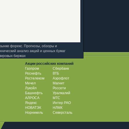
рынке форекс. Прогнозы, обзоры и
хнический анализ акций и ценных бумаг
мировых биржах
Акции российских компаний
Газпром
Сбербанк
Роснефть
ВТБ
Ростелеком
Аэрофлот
Мечел
Магнит
Лукойл
Россети
Башнефть
Уралкалий
АЛРОСА
МТС
Яндекс
Интер РАО
НОВАТЭК
НЛМК
Норникель
Северсталь