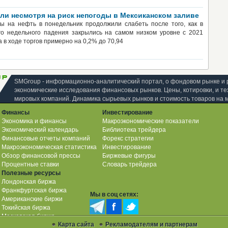
ли несмотря на риск непогоды в Мексиканском заливе
ны на нефть в понедельник продолжили слабеть после того, как в
го недельного падения закрылись на самом низком уровне с 2021
а в ходе торгов примерно на 0,2% до 70,94
SMGroup - информационно-аналитический портал, о фондовом рынке и 
экономические исследования финансовых рынков. Цены, котировки, и те
мировых компаний. Динамика сырьевых рынков и стоимость товаров на 
Финансы
Инвестирование
Экономика и финансы
Макроэкономические показатели
Экономический календарь
Библиотека трейдера
Финансовые отчеты компаний
Форекс стратегии
Макроэкономическая статистика
Инвестирование
Обзор финансовой прессы
Биржевые фигуры
Процентные ставки
Словарь трейдера
Полезные ресурсы
Лондонская биржа
Франкфуртская биржа
Мы в соц сетях:
Американские биржи
Токийская биржа
Московская биржа
Карта сайта
Рекламодателям и партнерам