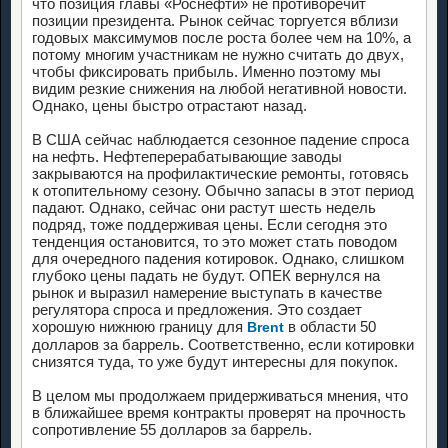
что позиция главы «Роснефти» не противоречит
позиции президента. Рынок сейчас торгуется вблизи
годовых максимумов после роста более чем на 10%, а
потому многим участникам не нужно считать до двух,
чтобы фиксировать прибыль. Именно поэтому мы
видим резкие снижения на любой негативной новости.
Однако, цены быстро отрастают назад.
В США сейчас наблюдается сезонное падение спроса
на нефть. Нефтеперерабатывающие заводы
закрываются на профилактические ремонты, готовясь
к отопительному сезону. Обычно запасы в этот период
падают. Однако, сейчас они растут шесть недель
подряд, тоже поддерживая цены. Если сегодня это
тенденция остановится, то это может стать поводом
для очередного падения котировок. Однако, слишком
глубоко цены падать не будут. ОПЕК вернулся на
рынок и выразил намерение выступать в качестве
регулятора спроса и предложения. Это создает
хорошую нижнюю границу для
в области 50
Brent
долларов за баррель. Соответственно, если котировки
снизятся туда, то уже будут интересны для покупок.
В целом мы продолжаем придерживаться мнения, что
в ближайшее время контракты проверят на прочность
сопротивление 55 долларов за баррель.
_____________