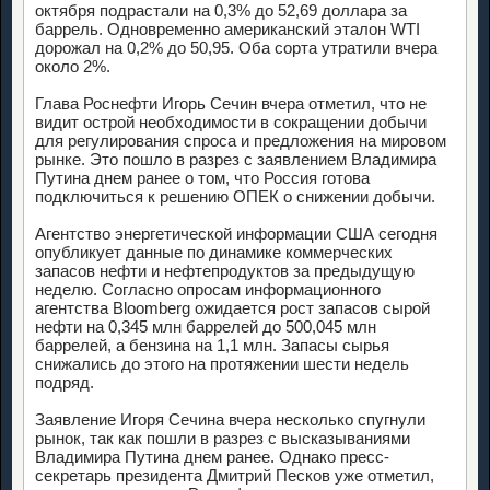
октября подрастали на 0,3% до 52,69 доллара за
баррель. Одновременно американский эталон WTI
дорожал на 0,2% до 50,95. Оба сорта утратили вчера
около 2%.
Глава Роснефти Игорь Сечин вчера отметил, что не
видит острой необходимости в сокращении добычи
для регулирования спроса и предложения на мировом
рынке. Это пошло в разрез с заявлением Владимира
Путина днем ранее о том, что Россия готова
подключиться к решению ОПЕК о снижении добычи.
Агентство энергетической информации США сегодня
опубликует данные по динамике коммерческих
запасов нефти и нефтепродуктов за предыдущую
неделю. Согласно опросам информационного
агентства Bloomberg ожидается рост запасов сырой
нефти на 0,345 млн баррелей до 500,045 млн
баррелей, а бензина на 1,1 млн. Запасы сырья
снижались до этого на протяжении шести недель
подряд.
Заявление Игоря Сечина вчера несколько спугнули
рынок, так как пошли в разрез с высказываниями
Владимира Путина днем ранее. Однако пресс-
секретарь президента Дмитрий Песков уже отметил,