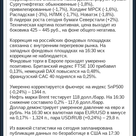
Сургутнефтегаз: обыкновенные (-1,8%),
привилегированные (-1,7%), Холдинг МРСК (-1,6%),
Распадская (-3%), НЛМК (-1,7%), Новатэк (-1,8%).
В лидерах роста сегодня бумаги Северстали (+2%).
Техническая картина позитивная, цена выходит из
боковика 425 – 445 руб., на фоне общего негатива.
Коррекция на российских фондовых площадках
связанна с внутренним перегревом рынка. На
западных фондовых площадках на 16:30 мск
коррекции не наблюдается.
Фондовые торги в Европе проходят умеренно
позитивно. Британский индекс FTSE 100 прибавил
0,13%, немецкий DAX повысился на 0,48%,
французский CAC 40 поднялся на 0,25%.
Умеренно корректируется фьючерс на индекс SnP500
(-0,24%) – 1344 п.
Нефть марки Brent тестирует 118 долл./барр. На 16:30
снижение составило 0,2% - 117,6 долл./барр.
Доллар демонстрирует умеренное давление на евро и
рубль. На 16:30 мск валютная пара EUR/USD в минусе
на 0,17% - 1,324 п., пара USD/RUB (+0,24%) – 29,8 п.
Из важной статистики на сегодня запланирована
публикация данных по безработице в США на 17:30