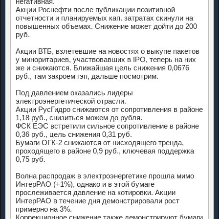
негативная.
Акции Роснефти после публикации позитивной
отчетности и планируемых кап. затратах скинули на
повышенных объемах. Снижение может дойти до 200
руб.
Акции ВТБ, взлетевшие на новостях о выкупе пакетов
у миноритариев, участвовавших в IPO, теперь на них
же и снижаются. Ближайшая цель снижения 0,0676
руб., там закроем гэп, дальше посмотрим.
Под давлением оказались лидеры
электроэнергетической отрасли.
Акции РусГидро снижаются от сопротивления в районе
1,18 руб., снизиться можем до рубля.
ФСК ЕЭС встретили сильное сопротивление в районе
0,36 руб., цель снижения 0,31 руб.
Бумаги ОГК-2 снижаются от нисходящего тренда,
проходящего в районе 0,9 руб., ключевая поддержка
0,75 руб.
Волна распродаж в электроэнергетике прошла мимо
ИнтерРАО (+1%), однако и в этой бумаге
прослеживается давление на котировки. Акции
ИнтерРАО в течение дня демонстрировали рост
примерно на 3%.
Коррекционное снижение также демонстрируют бумаги