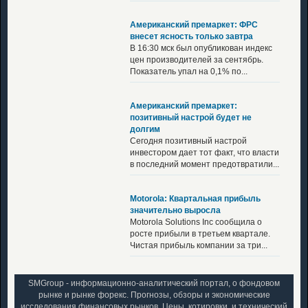
Американский премаркет: ФРС
внесет ясность только завтра
В 16:30 мск был опубликован индекс
цен производителей за сентябрь.
Показатель упал на 0,1% по...
Американский премаркет:
позитивный настрой будет не
долгим
Сегодня позитивный настрой
инвестором дает тот факт, что власти
в последний момент предотвратили...
Motorola: Квартальная прибыль
значительно выросла
Motorola Solutions Inc сообщила о
росте прибыли в третьем квартале.
Чистая прибыль компании за три...
SMGroup - информационно-аналитический портал, о фондовом
рынке и рынке форекс. Прогнозы, обзоры и экономические
исследования финансовых рынков. Цены, котировки, и технический