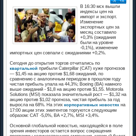
-А
+А
В 16:30 мск вышли
индексы цен на
импорт и экспорт.
Изменение
экспортных цен за
месяц составило
+0,3% (ожидания
были на уровне
-0,1%), изменение
импортных цен совпали с ожиданиями +0,2%.
Сегодня до открытия торгов отчитались по
прибыли Caterpillar (CAT) хуже прогнозов
квартальной
— $1,45 на акцию против $1,68 ожиданий, по
сравнению с аналогичным периодом в прошлом году
чистая прибыль упала на 44,3%; Boeing (BA) намного
выше ожиданий - $1,8 на акцию против $1,55. Motorola
Solutions (MSI) показала значительный рост — $1,32 на
акцию против $1,02 прогноза, чистая прибыль за год
выросла на 68%. На этих
на
корпоративных новостях
17:00 акции этих эмитентов торгуются следующим
образом: CAT -5,0%, BA +2,7%, MSI +3,4%.
Основной глобальной новостью, находящейся в поле
зрения инвесторов остается вопрос сокращения
программы количественного смягчения, который будет