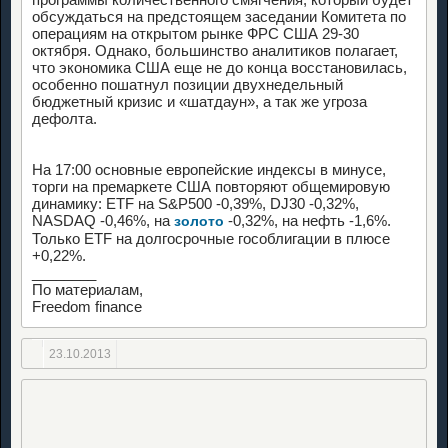
обсуждаться на предстоящем заседании Комитета по
операциям на открытом рынке ФРС США 29-30
октября. Однако, большинство аналитиков полагает,
что экономика США еще не до конца восстановилась,
особенно пошатнул позиции двухнедельный
бюджетный кризис и «шатдаун», а так же угроза
дефолта.
На 17:00 основные европейские индексы в минусе,
торги на премаркете США повторяют общемировую
динамику: ETF на S&P500 -0,39%, DJ30 -0,32%,
NASDAQ -0,46%, на
-0,32%, на нефть -1,6%.
золото
Только ETF на долгосрочные гособлигации в плюсе
+0,22%.
________
По материалам,
Freedom finance
23.10.2013