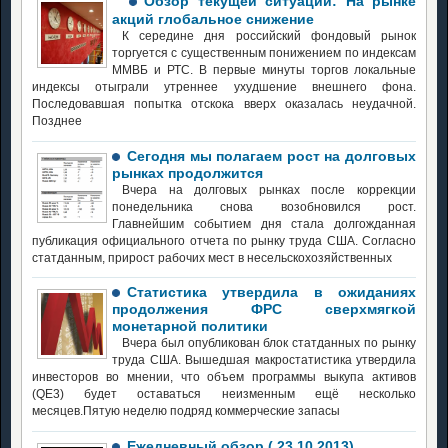
Обзор текущей ситуации: На рынке
акций глобальное снижение
К середине дня российский фондовый рынок
торгуется с существенным понижением по индексам
ММВБ и РТС. В первые минуты торгов локальные
индексы отыграли утреннее ухудшение внешнего фона.
Последовавшая попытка отскока вверх оказалась неудачной.
Позднее
Сегодня мы полагаем рост на долговых
рынках продолжится
Вчера на долговых рынках после коррекции
понедельника снова возобновился рост.
Главнейшим событием дня стала долгожданная
публикация официального отчета по рынку труда США. Согласно
статданным, прирост рабочих мест в несельскохозяйственных
Cтатистика утвердила в ожиданиях
продолжения ФРС сверхмягкой
монетарной политики
Вчера был опубликован блок статданных по рынку
труда США. Вышедшая макростатистика утвердила
инвесторов во мнении, что объем программы выкупа активов
(QE3) будет оставаться неизменным ещё несколько
месяцев.Пятую неделю подряд коммерческие запасы
Ежедневный обзор ( 23.10.2013)